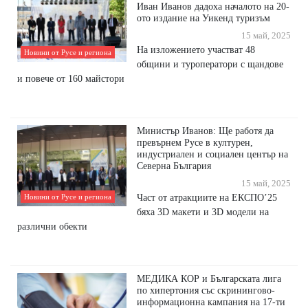
Иван Иванов дадоха началото на 20-
ото издание на Уикенд туризъм
15 май, 2025
На изложението участват 48
Новини от Русе и региона
общини и туроператори с щандове
и повече от 160 майстори
Министър Иванов: Ще работя да
превърнем Русе в културен,
индустриален и социален център на
Северна България
15 май, 2025
Част от атракциите на ЕКСПО’25
Новини от Русе и региона
бяха 3D макети и 3D модели на
различни обекти
МЕДИКА КОР и Българската лига
по хипертония със скринингово-
информационна кампания на 17-ти