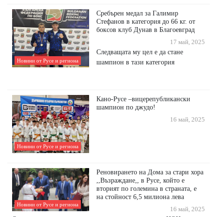
Сребърен медал за Галимир
Стефанов в категория до 66 кг. от
боксов клуб Дунав в Благоевград
17 май, 2025
Следващата му цел е да стане
Новини от Русе и региона
шампион в тази категория
Кано-Русе –вицерепубликански
шампион по джудо!
16 май, 2025
Новини от Русе и региона
Реновирането на Дома за стари хора
,,Възраждане,, в Русе, който е
вторият по големина в страната, е
на стойност 6,5 милиона лева
Новини от Русе и региона
16 май, 2025