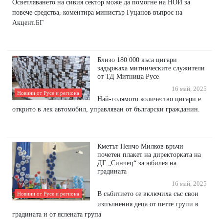
Осветляването на сивия сектор може да помогне на НОИ за
повече средства, коментира министър Гуцанов въпрос на
Акцент.БГ
Близо 180 000 къса цигари
задържаха митническите служители
от ТД Митница Русе
16 май, 2025
Новини от Русе и региона
Най-голямото количество цигари е
открито в лек автомобил, управляван от български гражданин.
Кметът Пенчо Милков връчи
почетен плакет на директорката на
ДГ „Синчец“ за юбилея на
градината
16 май, 2025
В събитието се включиха със свои
Новини от Русе и региона
изпълнения деца от петте групи в
градината и от яслената група