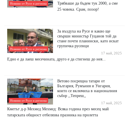
Трябваше да бъдем тук 2000, а сме
Новини от Русе и региона
25 човека. Срам, позор!
За въздуха на Русе и какво ще
свърши министър Гуцанов той да
стане почти планински, като искат
групичка русенци
Новини от Русе и региона
17 май, 2025
Едно е да лаеш месечината, друго е да стигнеш до нея...
Ветово посрещна татари от
България, Румъния и Унгария,
които се включиха в националния
събор ,,Тепреш,,
Новини от Русе и региона
17 май, 2025
Кметът д-р Мехмед Мехмед: Всяка година през месец май
татарската общност отбелязва празника на пролетта