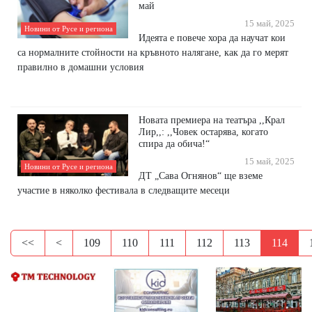
май
15 май, 2025
Новини от Русе и региона
Идеята е повече хора да научат кои
са нормалните стойности на кръвното налягане, как да го мерят
правилно в домашни условия
Новата премиера на театъра ,,Крал
Лир,,: ,,Човек остарява, когато
спира да обича!“
15 май, 2025
Новини от Русе и региона
ДТ „Сава Огнянов“ ще вземе
участие в няколко фестивала в следващите месеци
<<
<
109
110
111
112
113
114