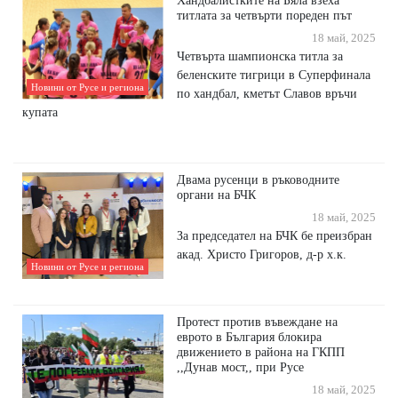
Хандбалистките на Бяла взеха
титлата за четвърти пореден път
18 май, 2025
Четвърта шампионска титла за
беленските тигрици в Суперфинала
Новини от Русе и региона
по хандбал, кметът Славов връчи
купата
Двама русенци в ръководните
органи на БЧК
18 май, 2025
За председател на БЧК бе преизбран
акад. Христо Григоров, д-р х.к.
Новини от Русе и региона
Протест против въвеждане на
еврото в България блокира
движението в района на ГКПП
,,Дунав мост,, при Русе
18 май, 2025