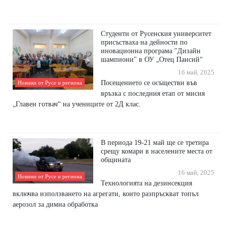
Студенти от Русенския университет
присъстваха на дейности по
иновационна програма "Дизайн
шампиони" в ОУ „Отец Паисий“
16 май, 2025
Посещението се осъществи във
Новини от Русе и региона
връзка с последния етап от мисия
„Главен готвач“ на учениците от 2Д клас.
В периода 19-21 май ще се третира
срещу комари в населените места от
общината
16 май, 2025
Новини от Русе и региона
Технологията на дезинсекция
включва използването на агрегати, които разпръскват топъл
аерозол за димна обработка