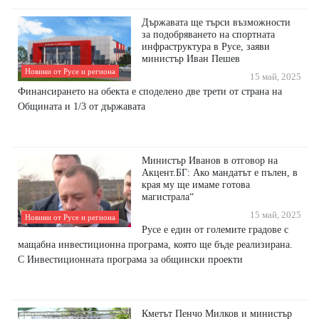
Държавата ще търси възможности
за подобряването на спортната
инфраструктура в Русе, заяви
министър Иван Пешев
Новини от Русе и региона
15 май, 2025
Финансирането на обекта е споделено две трети от страна на
Общината и 1/3 от държавата
Министър Иванов в отговор на
Акцент.БГ: Ако мандатът е пълен, в
края му ще имаме готова
магистрала“
15 май, 2025
Новини от Русе и региона
Русе е един от големите градове с
мащабна инвестиционна програма, която ще бъде реализирана.
С Инвестиционната програма за общински проекти
Кметът Пенчо Милков и министър