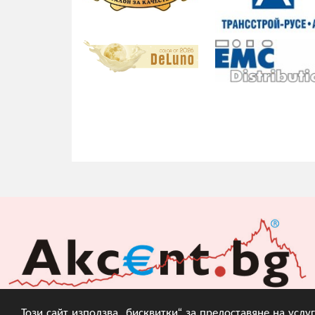
Този сайт използва „бисквитки“ за предоставяне на усл