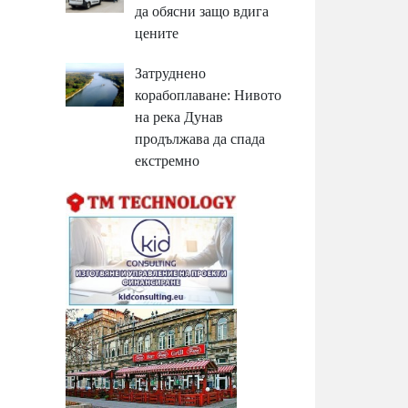
да обясни защо вдига
цените
Затруднено
корабоплаване: Нивото
на река Дунав
продължава да спада
екстремно