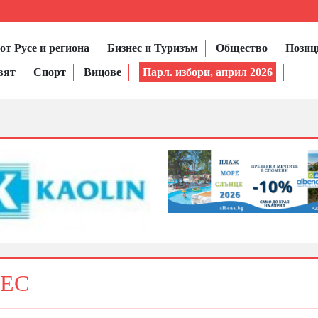
от Русе и региона
Бизнес и Туризъм
Общество
Позиц
вят
Спорт
Вицове
Парл. избори, април 2026
 ЕС