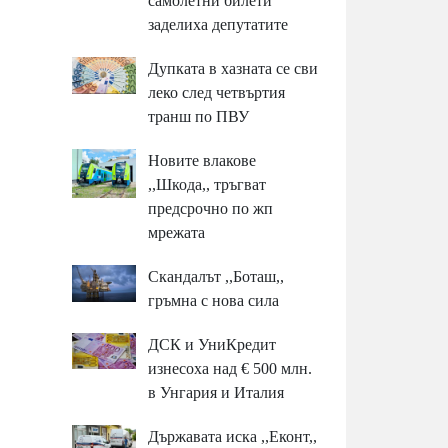
самолетни билети
заделиха депутатите
Дупката в хазната се сви
леко след четвъртия
транш по ПВУ
Новите влакове
,,Шкода,, тръгват
предсрочно по жп
мрежата
Скандалът ,,Боташ,,
гръмна с нова сила
ДСК и УниКредит
изнесоха над € 500 млн.
в Унгария и Италия
Държавата иска ,,Еконт,,