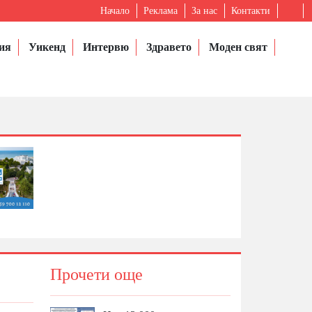
Начало
Реклама
За нас
Контакти
ия
Уикенд
Интервю
Здравето
Моден свят
Прочети още