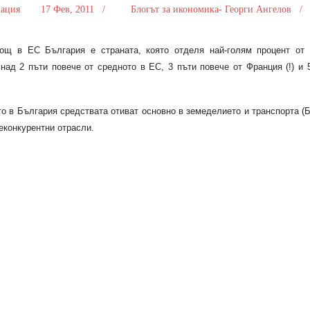
кация
17 Фев, 2011 /
Блогът за икономика- Георги Ангелов 
ощ в ЕС България е страната, която отделя най-голям процент от
д 2 пъти повече от средното в ЕС, 3 пъти повече от Франция (!) и 5
то в България средствата отиват основно в земеделието и транспорта (
еконкурентни отрасли.