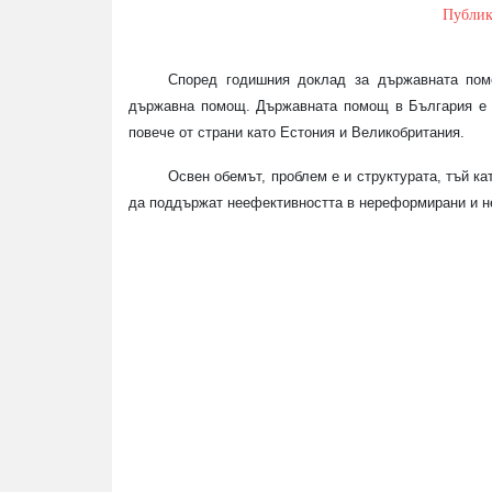
Публи
Според годишния доклад за държавната пом
държавна помощ. Държавната помощ в България е на
повече от страни като Естония и Великобритания.
Освен обемът, проблем е и структурата, тъй ка
да поддържат неефективността в нереформирани и н