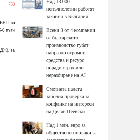
Над 13 000
/
753
непълнолетни работят
законно в България
 БВП за
Всеки 3 от 4 компании
-6 пъти
от българското
производство губят
БДЖ), за
напразно огромни
средства и ресурс
поради страх или
неразбиране на AI
Сметната палата
започна проверка за
конфликт на интереси
на Делян Пеевски
Над 1 млн. евро за
обществени поръчки за