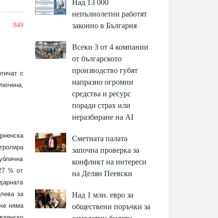
Над 13 000
непълнолетни работят
/
849
законно в България
Всеки 3 от 4 компании
от българското
производство губят
тичат с
напразно огромни
ключена,
средства и ресурс
поради страх или
неразбиране на AI
арненска
Сметната палата
нтролира
започна проверка за
публична
конфликт на интереси
27 % от
на Делян Пеевски
ндарната
 лева за
Над 1 млн. евро за
 че няма
обществени поръчки за
авленско