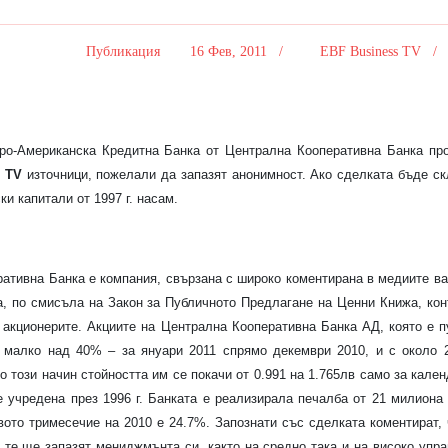
Публикация
16 Фев, 2011 /
EBF Business TV 
-Американска Кредитна Банка от Централна Кооперативна Банка про
s TV
източници, пожелали да запазят анонимност. Ако сделката бъде с
ки капитали от 1997 г. насам.
ативна Банка е компания, свързана с широко коментирана в медиите в
ца, по смисъла на Закон за Публичното Предлагане на Ценни Книжа, ко
 акционерите. Акциите на Централна Кооперативна Банка АД, която е 
с малко над 40% – за януари 2011 спрямо декември 2010, и с около 
о този начин стойността им се покачи от 0.991 на 1.765лв само за кале
 учредена през 1996 г. Банката е реализирала печалба от 21 милиона
рвото тримесечие на 2010 е 24.7%. Запознати със сделката коментират,
 те ще запазят мениджмънта си, както на средно така и на високо упр