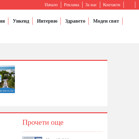
Начало
Реклама
За нас
Контакти
ия
Уикенд
Интервю
Здравето
Моден свят
Прочети още