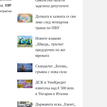
самолетни билети
ред
EBF
заделиха депутатите
нтрална
Дупката в хазната се сви
леко след четвъртия
транш по ПВУ
Новите влакове
,,Шкода,, тръгват
предсрочно по жп
мрежата
Скандалът ,,Боташ,,
гръмна с нова сила
ДСК и УниКредит
изнесоха над € 500 млн.
в Унгария и Италия
Държавата иска ,,Еконт,,