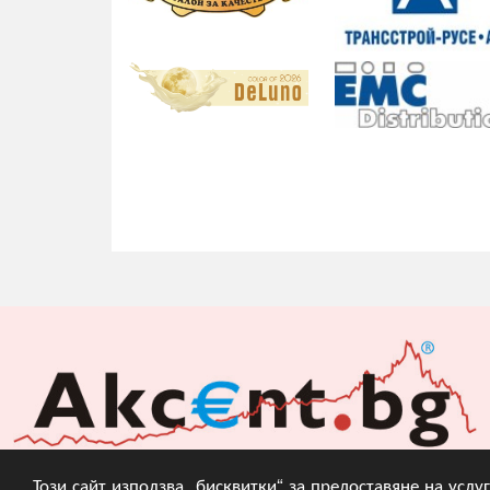
Този сайт използва „бисквитки“ за предоставяне на усл