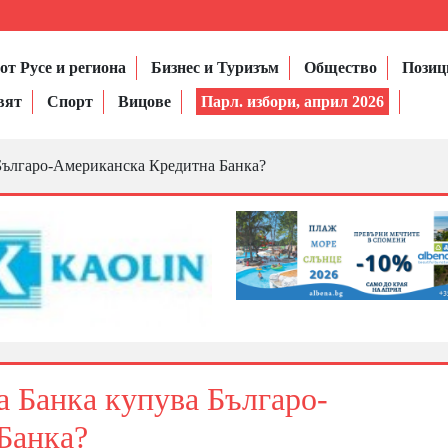
от Русе и региона
Бизнес и Туризъм
Общество
Позиц
вят
Спорт
Вицове
Парл. избори, април 2026
Българо-Американска Кредитна Банка?
 Банка купува Българо-
Банка?