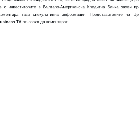
те с инвеститорите в Българо-Американска Кредитна Банка заяви п
оментира тази спекулативна информация. Представителите на Це
usiness TV
отказаха да коментират.