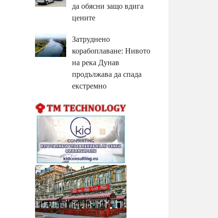
да обясни защо вдига
цените
Затруднено
корабоплаване: Нивото
на река Дунав
продължава да спада
екстремно