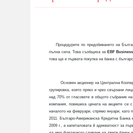
Процедурите по придобиването на Българо
пълна сила. Това съобщиха за
EBF Busines
това ще е първата покупка на банка с българс
Основен акционер на Централна Коопер
групировка, която пряко и чрез свързани ли
над 70% от гласовете в общото събрание на
компания, повишиха цената на акциите си 
началото на февруари, спрямо януари, като п
2011. Българо-Американска Кредитна Банка е
2009 г., а капиталовата й адекватност за пъ
да има фактическо сливане на двете банки и