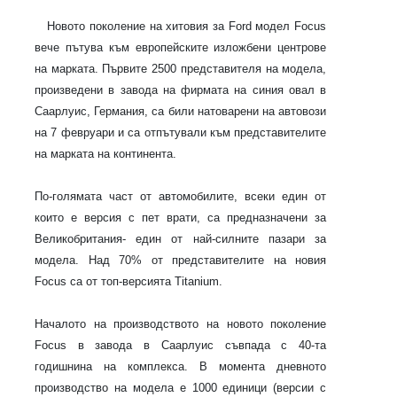
Новото поколение на хитовия за Ford модел Focus
вече пътува към европейските изложбени центрове
на марката. Първите 2500 представителя на модела,
произведени в завода на фирмата на синия овал в
Саарлуис, Германия, са били натоварени на автовози
на 7 февруари и са отпътували към представителите
на марката на континента.
По-голямата част от автомобилите, всеки един от
които е версия с пет врати, са предназначени за
Великобритания- един от най-силните пазари за
модела. Над 70% от представителите на новия
Focus са от топ-версията Titanium.
Началото на производството на новото поколение
Focus в завода в Саарлуис съвпада с 40-та
годишнина на комплекса. В момента дневното
производство на модела е 1000 единици (версии с