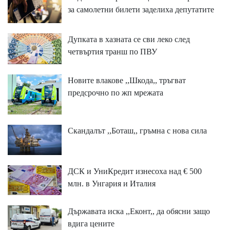
за самолетни билети заделиха депутатите
Дупката в хазната се сви леко след
четвъртия транш по ПВУ
Новите влакове ,,Шкода,, тръгват
предсрочно по жп мрежата
Скандалът ,,Боташ,, гръмна с нова сила
ДСК и УниКредит изнесоха над € 500
млн. в Унгария и Италия
Държавата иска ,,Еконт,, да обясни защо
вдига цените