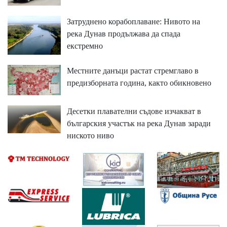
Затруднено корабоплаване: Нивото на
река Дунав продължава да спада
екстремно
Местните данъци растат стремглаво в
предизборната година, както обикновено
Десетки плавателни съдове изчакват в
българския участък на река Дунав заради
ниското ниво