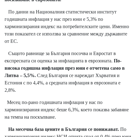
По данни на Националния статистически институт
годишната инфлация у нас през юни е 5,3% по
хармонизирания индекс на потребителските цени. Именно
този показател се използва за сравнение между държавите
от ЕС.
Същото равнище за България посочва и Евростат в
експресната си оценка за инфлацията в еврозоната.
По-
висока годишна инфлация през юни е отчетена само в
Литва – 5,5%.
След България се нареждат Хърватия и
Естония с по 4,4%, а средната инфлация в еврозоната е
2,8%.
Месец по-рано годишната инфлация у нас по
хармонизирания индекс беше 6,3%, което показва забавяне
на темпа на поскъпване.
На месечна база цените в България се понижават.
По
хармонизирания индекс НСИ отчита спад от 0,4% през юни