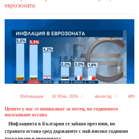
еврозоната
Публикация
02 Юли, 2026 /
akcent.bg /
489
Цените у нас се понижават за месец, но годишното
поскъпване остава
Инфлацията в България се забавя през юни, но
страната остава сред държавите с най-високо годишно
поскъпване в еврозоната.