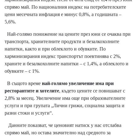
спрямо май. По националния индекс на потребителските
цени месечната инфлация е минус 0,8%, а годишната –
5,6%.
Най-голямо понижение на цените през юни се очаква при
транспорта, хранителните продукти и безалкохолните
напитки, както и при облеклото и обувките. По
хармонизирания индекс транспортът поевтинява с 2%,
храните и безалкохолните напитки – с 1,4%, а облеклото и
обувките – с 1%.
В същото време
най-голямо увеличение има при
ресторантите и хотелите
, където цените се повишават с
2,8% за месец. Увеличение има още при образователните
услуги и при групата „Лични грижи, социална защита и
разни стоки и услуги“.
Данните показват, че ценовият натиск у нас отслабва
спрямо май, но остава значително над средното за