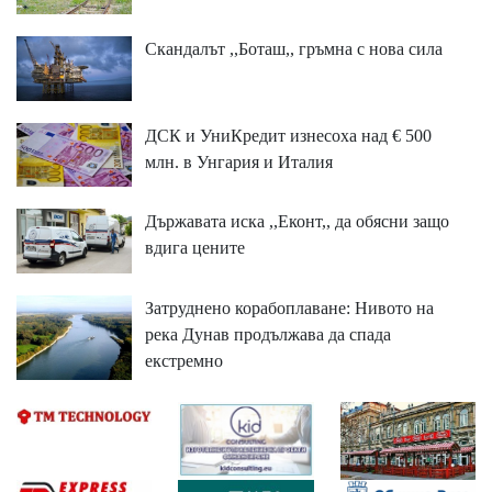
Скандалът ,,Боташ,, гръмна с нова сила
ДСК и УниКредит изнесоха над € 500
млн. в Унгария и Италия
Държавата иска ,,Еконт,, да обясни защо
вдига цените
Затруднено корабоплаване: Нивото на
река Дунав продължава да спада
екстремно