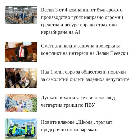
Всеки 3 от 4 компании от българското
производство губят напразно огромни
средства и ресурс поради страх или
неразбиране на AI
Сметната палата започна проверка за
конфликт на интереси на Делян Пеевски
Над 1 млн. евро за обществени поръчки
за самолетни билети заделиха депутатите
Дупката в хазната се сви леко след
четвъртия транш по ПВУ
Новите влакове ,,Шкода,, тръгват
предсрочно по жп мрежата