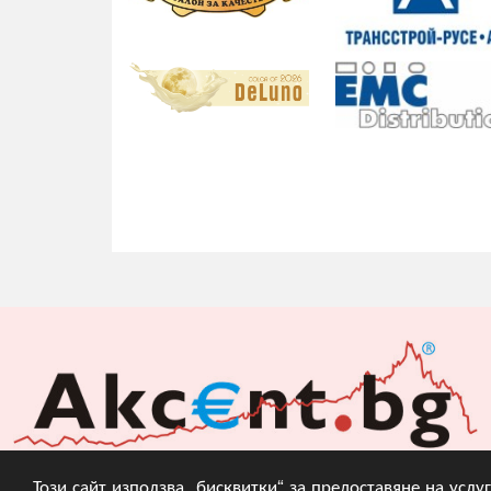
Този сайт използва „бисквитки“ за предоставяне на усл