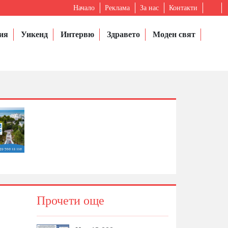
Начало
Реклама
За нас
Контакти
ия
Уикенд
Интервю
Здравето
Моден свят
Прочети още