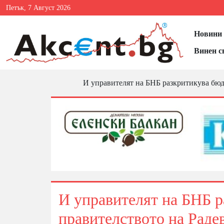
Петък, 7 Август 2026
Новини 
Винен с
И управителят на БНБ разкритикува бюд
И управителят на БНБ р
правителството на Раде