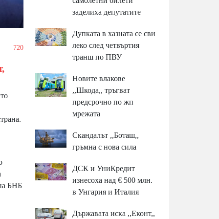
самолетни билети
заделиха депутатите
Дупката в хазната се сви
леко след четвъртия
/
720
транш по ПВУ
,
Новите влакове
,,Шкода,, тръгват
йто
предсрочно по жп
мрежата
трана.
Скандалът ,,Боташ,,
гръмна с нова сила
о
ДСК и УниКредит
а
изнесоха над € 500 млн.
на БНБ
в Унгария и Италия
Държавата иска ,,Еконт,,