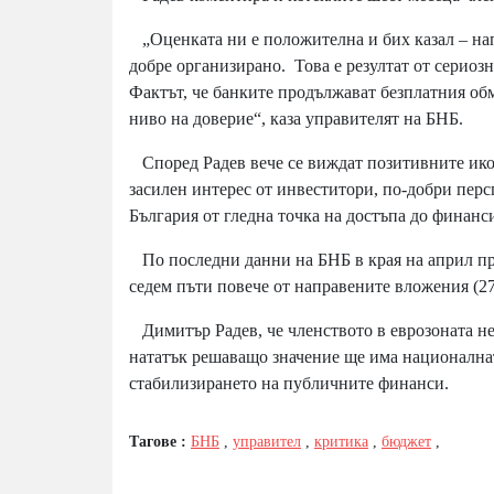
„Оценката ни е положителна и бих казал – на
добре организирано. Това е резултат от сериоз
Фактът, че банките продължават безплатния обм
ниво на доверие“, каза управителят на БНБ.
Според Радев вече се виждат позитивните икон
засилен интерес от инвеститори, по-добри пер
България от гледна точка на достъпа до финанс
По последни данни на БНБ в края на април при
седем пъти повече от направените вложения (27
Димитър Радев, че членството в еврозоната не
нататък решаващо значение ще има национална
стабилизирането на публичните финанси.
Тагове :
БНБ
,
управител
,
критика
,
бюджет
,