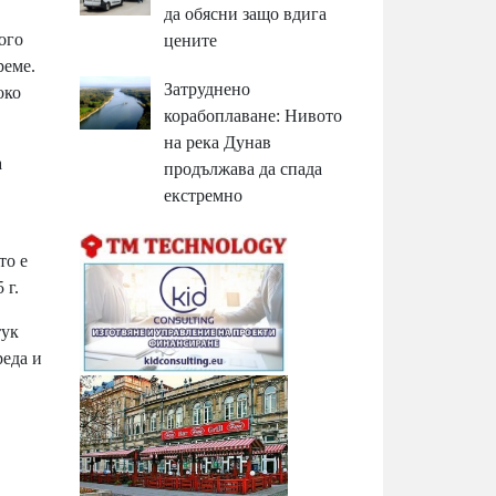
да обясни защо вдига
ого
цените
реме.
Затруднено
око
корабоплаване: Нивото
на река Дунав
а
продължава да спада
екстремно
то е
 г.
тук
реда и