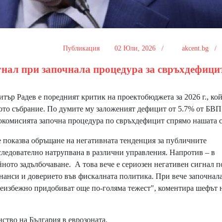
Публикация
02 Юли, 2026 /
akcent.bg 
гнал при започнала процедура за свръхдефицит
ър Радев е поредният критик на проектобюджета за 2026 г., ко
ото събрание. По думите му заложеният дефицит от 5.7% от БВП
окомисията започна процедура по свръхдефицит спрямо нашата с
 показва обръщане на негативната тенденция за публичните
оследователно натрупвана в различни управления. Напротив – в
ното задълбочаване. А това вече е сериозен негативен сигнал п
анси и доверието във фискалната политика. При вече започнал
еизбежно придобиват още по-голяма тежест", коментира шефът 
ство на България в еврозоната.