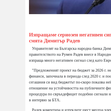
Изпращаме сериозен негативен си
смята Димитър Радев
Управителят на Българска народна банка Димит
правителството на Румен Радев внесе в Народн
изпраща много негативен сигнал след като Евр
"Предложеният проект на бюджет за 2026 г. не
финанси, започнала в периода след 2020 г. и п
сегашния си вид бюджетът по-скоро показва ней
отношение на устойчивостта на публичните фин
процедура по свръхдефицит подобни сигнали н
в интервю за БТА.
Радев коментира и изтеклите шест месеца член