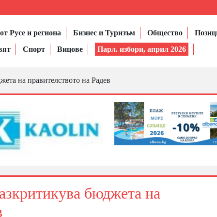
от Русе и региона
Бизнес и Туризъм
Общество
Позиц
вят
Спорт
Вицове
Парл. избори, април 2026
жета на правителството на Радев
азкритикува бюджета на
в