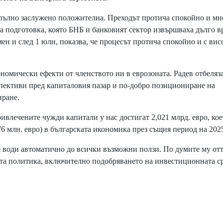
пълно заслужено положителна. Преходът протича спокойно и мн
на подготовка, която БНБ и банковият сектор извършваха дълго в
ен и след 1 юли, показва, че процесът протича спокойно и с вис
омически ефекти от членството ни в еврозоната. Радев отбеляз
спективи пред капиталовия пазар и по-добро позициониране на
иране.
влечените чужди капитали у нас достигат 2,021 млрд. евро, кое
6 млн. евро) в българската икономика през същия период на 2025
 води автоматично до всички възможни ползи. По думите му от
та политика, включително подобряването на инвестиционната с