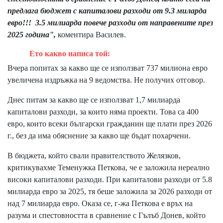
предлага бюджет с капиталови разходи от 9.3 миларда
евро!!! 3.5 милиарда повече разходи от направените през
2025 година",
коментира Василев.
Ето какво написа той:
Вчера попитах за какво ще се използват 737 милиона евро
увеличена издръжка на 9 ведомства. Не получих отговор.
Днес питам за какво ще се използват 1,7 милиарда
капиталови разходи, за които няма проекти. Това са 400
евро, които всеки български гражданин ще плати през 2026
г., без да има обяснение за какво ще бъдат похарчени.
В бюджета, който свали правителството Желязков,
критикувахме Теменужка Петкова, че е заложила нереално
високи капиталови разходи. При капиталови разходи от 5.8
милиарда евро за 2025, тя беше заложила за 2026 разходи от
над 7 милиарда евро. Оказа се, г-жа Петкова е връх на
разума и спестовността в сравнение с Гълъб Донев, който