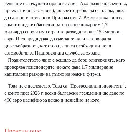
решение на текущото правителство. Ако имаше наследство,
проектите (и фактурите), по които трябва да се плаща, щяха
да са ясни и описани в Приложение 2. Вместо това липсва
каквото и да е обяснение за какво ще похарчим 1.7
милиарда евро и има странни разходи за още 153 милиона
евро. И то преди даже да сме започнали разговора за
целесъобразност, като това дали са необходими нови
автомобили за Националната служба за охрана.
Правителството явно е решило да бори олигархията, като
проверява пенсионерите, докато дава 1,7 милиарда за
капиталови разходи на тъмно на неясни фирми.
Това не е наследство. Това са "Прогресивни приоритети",
с които през 2026 г. всеки български гражданин ще даде по
400 евро незнайно за какво и незнайно на кого.
Прочети още