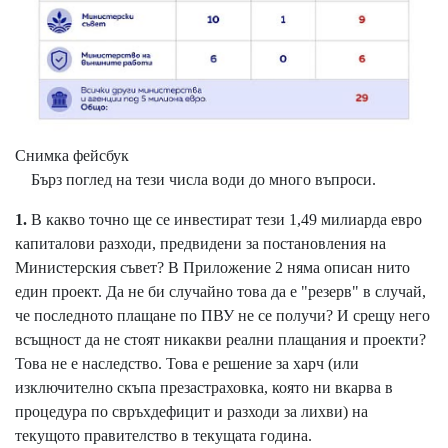
Снимка фейсбук
Бърз поглед на тези числа води до много въпроси.
1.
В какво точно ще се инвестират тези 1,49 милиарда евро
капиталови разходи, предвидени за постановления на
Министерския съвет? В Приложение 2 няма описан нито
един проект. Да не би случайно това да е "резерв" в случай,
че последното плащане по ПВУ не се получи? И срещу него
всъщност да не стоят никакви реални плащания и проекти?
Това не е наследство. Това е решение за харч (или
изключително скъпа презастраховка, която ни вкарва в
процедура по свръхдефицит и разходи за лихви) на
текущото правителство в текущата година.