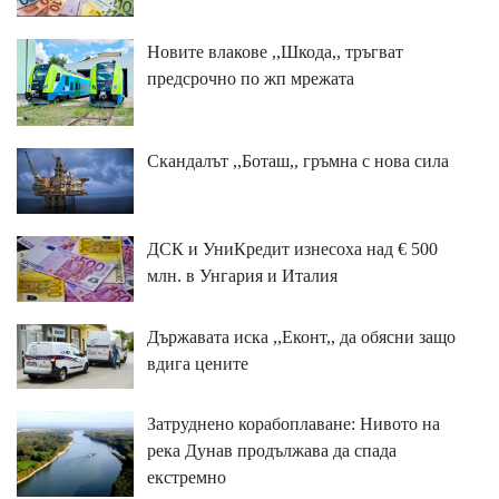
Новите влакове ,,Шкода,, тръгват
предсрочно по жп мрежата
Скандалът ,,Боташ,, гръмна с нова сила
ДСК и УниКредит изнесоха над € 500
млн. в Унгария и Италия
Държавата иска ,,Еконт,, да обясни защо
вдига цените
Затруднено корабоплаване: Нивото на
река Дунав продължава да спада
екстремно