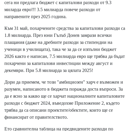
сега ни предлага бюджет с капиталови разходи от 9.3
миларда евро!!! 3.5 милиарда повече разходи от
направените през 2025 година.
Към 31 май, похарчените средства за капиталови разходи са
1.8 милиарда. През юни Гълъб Донев замрази всички
плащания (даже на дребните разходи за стипендии на
ученици в училищата), така че за да се изпълни бюджет
2026 както е написан, 7.5 милиарда евро ще трябва да бъдат
похарчени за капиталови инвестиции между август и
декември. При 5.8 милиарда за цялата 2025!
Дори да приемем, че този "амбициозен" харч е възможен и
разумен, написаното в бюджета поражда доста въпроси. За
да е ясно за какво ще се харчат националните капиталовите
разходи с бюджет 2024, въведохме Приложение 2, където
трябва да са описани проектите/обектите, които ще се
финансират от правителството.
Ето сравнителна таблица на предвидените разходи по