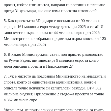
проект, избере изпълнител, направи инвестиция и плащане
преди 31 декември, ако още няма проектна готовност?
5.
Как проектът за 3D радари е поскъпнал от 90 милиона
евро до 161 милиона евро между декември 2025 и сега? И
защо вместо първа вноска от 44 милиона евро през 2026,
Министерство на отбраната предвижда първа вноска от 125
милиона евро през 2026?
6.
В какво Министерският съвет, под прякото ръководство
на Румен Радев, ще инвестира 9 милиона евро, за които
няма описани проекти в Приложение 2?
7.
Тук е мястото да поздравим Министерство на младежта и
спорта, които са единствената администрация, която е
описала точно всичките си капиталови разходи. От 4.362
милиона бюджет, Приложение 2 съдържа проекти за точно
4.362 милиона евро.
Уверен съм, че почти всички капиталови разходи, за които