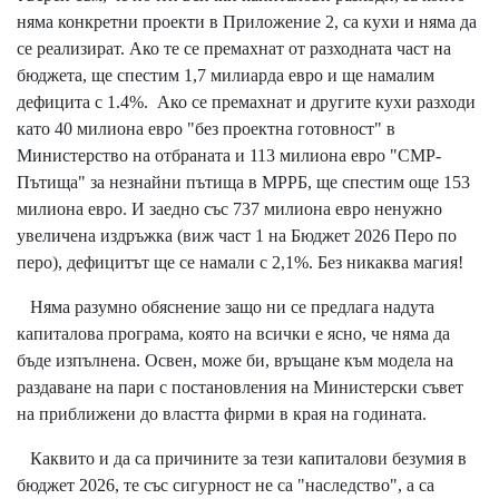
няма конкретни проекти в Приложение 2, са кухи и няма да
се реализират. Ако те се премахнат от разходната част на
бюджета, ще спестим 1,7 милиарда евро и ще намалим
дефицита с 1.4%. Ако се премахнат и другите кухи разходи
като 40 милиона евро "без проектна готовност" в
Министерство на отбраната и 113 милиона евро "СМР-
Пътища" за незнайни пътища в МРРБ, ще спестим още 153
милиона евро. И заедно със 737 милиона евро ненужно
увеличена издръжка (виж част 1 на Бюджет 2026 Перо по
перо), дефицитът ще се намали с 2,1%. Без никаква магия!
Няма разумно обяснение защо ни се предлага надута
капиталова програма, която на всички е ясно, че няма да
бъде изпълнена. Освен, може би, връщане към модела на
раздаване на пари с постановления на Министерски съвет
на приближени до властта фирми в края на годината.
Каквито и да са причините за тези капиталови безумия в
бюджет 2026, те със сигурност не са "наследство", а са