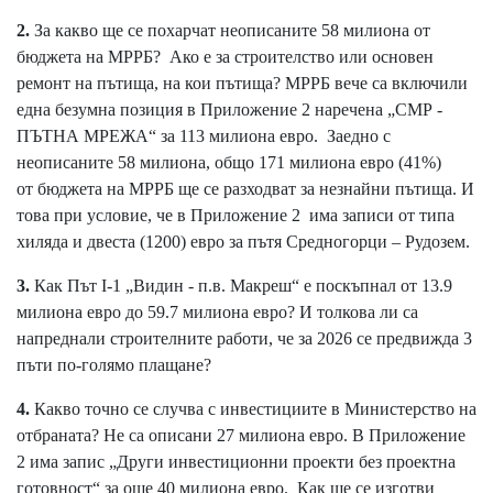
2.
За какво ще се похарчат неописаните 58 милиона от
бюджета на МРРБ? Ако е за строителство или основен
ремонт на пътища, на кои пътища? МРРБ вече са включили
една безумна позиция в Приложение 2 наречена „СМР -
ПЪТНА МРЕЖА“ за 113 милиона евро. Заедно с
неописаните 58 милиона, общо 171 милиона евро (41%)
от бюджета на МРРБ ще се разходват за незнайни пътища. И
това при условие, че в Приложение 2 има записи от типа
хиляда и двеста (1200) евро за пътя Средногорци – Рудозем.
3.
Как Път I-1 „Видин - п.в. Макреш“ е поскъпнал от 13.9
милиона евро до 59.7 милиона евро? И толкова ли са
напреднали строителните работи, че за 2026 се предвижда 3
пъти по-голямо плащане?
4.
Какво точно се случва с инвестициите в Министерство на
отбраната? Не са описани 27 милиона евро. В Приложение
2 има запис „Други инвестиционни проекти без проектна
готовност“ за още 40 милиона евро. Как ще се изготви