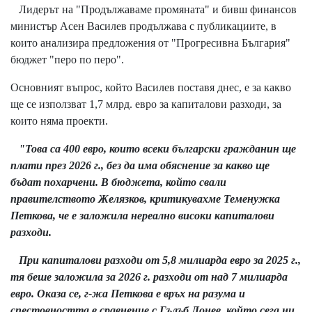
Лидерът на "Продължаваме промяната" и бивш финансов
министър Асен Василев продължава с публикациите, в
които анализира предложения от "Прогресивна България"
бюджет "перо по перо".
Основният въпрос, който Василев поставя днес, е за какво
ще се използват 1,7 млрд. евро за капиталови разходи, за
които няма проекти.
"Това са 400 евро, които всеки български гражданин ще
плати през 2026 г., без да има обяснение за какво ще
бъдат похарчени. В бюджета, който свали
правителството Желязков, критикувахме Теменужка
Петкова, че е заложила нереално високи капиталови
разходи.
При капиталови разходи от 5,8 милиарда евро за 2025 г.,
тя беше заложила за 2026 г. разходи от над 7 милиарда
евро. Оказа се, г-жа Петкова е връх на разума и
спестовността в сравнение с Гълъб Донев, който сега ни