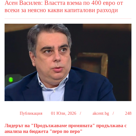
Асен Василев: Властта взема по 400 евро от
всеки за неясно какви капиталови разходи
Публикация
01 Юли, 2026 /
akcent.bg /
248
Лидерът на "Продължаваме промяната" продължава с
анализа на бюджета "перо по перо"