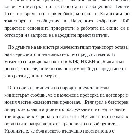
заяви министърът на транспорта и съобщенията Георги
Пеев по време на първия блиц контрол в Комисията по
транспорт и съобщения в Народното събрание. Той
представи основните приоритети в работата на екипа си и
отговори на въпроси на народните представители.
По думите на министъра железопътният транспорт остава
най-сериозното предизвикателство пред системата. В
момента се извършват одити в БДЖ, НКЖИ и „Български
пощи“, като след приключването им ще бъдат представени
конкретни данни и мерки.
В отговор на въпроси на народни представители
министърът съобщи, че е възложена проверка на договора с
новия частен железопътен превозвач. „България е безспорен
лидер в аеронавигационното обслужване и е сред първите
три държави в Европа в този сектор. Не така стоят нещата в
останалите направления на транспорта и съобщенията.
Иронията е, че българското въздушно пространство е