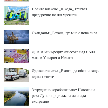
Новите влакове ,,Шкода,, тръгват
предсрочно по жп мрежата
Скандалът ,,Боташ,, гръмна с нова сила
ДСК и УниКредит изнесоха над € 500
млн. в Унгария и Италия
Държавата иска ,,Еконт,, да обясни защо
вдига цените
Затруднено корабоплаване: Нивото на
река Дунав продължава да спада
екстремно