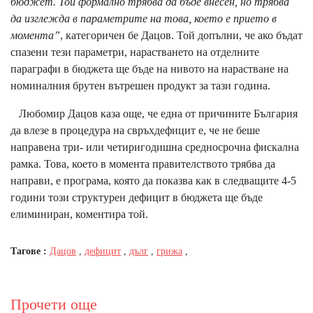
бюджет. Той формално трябва да бъде внесен, но трябва
да изглежда в параметрите на това, което е прието в
момента”
, категоричен бе Дацов. Той допълни, че ако бъдат
спазени тези параметри, нарастването на отделните
параграфи в бюджета ще бъде на нивото на нарастване на
номиналния брутен вътрешен продукт за тази година.
Любомир Дацов каза още, че една от причините България
да влезе в процедура на свръхдефицит е, че не беше
направена три- или четиригодишна средносрочна фискална
рамка. Това, което в момента правителството трябва да
направи, е програма, която да показва как в следващите 4-5
години този структурен дефицит в бюджета ще бъде
елиминиран, коментира той.
Тагове :
Дацов
,
дефицит
,
дълг
,
грижа
,
Прочети още