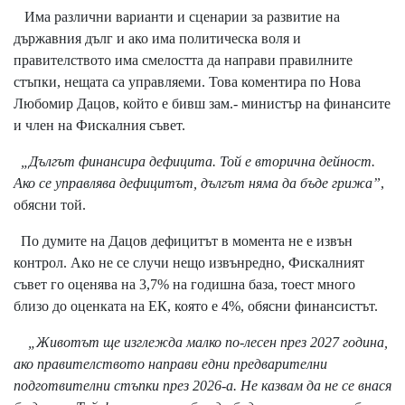
Има различни варианти и сценарии за развитие на
държавния дълг и ако има политическа воля и
правителството има смелостта да направи правилните
стъпки, нещата са управляеми. Това коментира по Нова
Любомир Дацов, който е бивш зам.- министър на финансите
и член на Фискалния съвет.
„Дългът финансира дефицита. Той е вторична дейност.
Ако се управлява дефицитът, дългът няма да бъде грижа”
,
обясни той.
По думите на Дацов дефицитът в момента не е извън
контрол. Ако не се случи нещо извънредно, Фискалният
съвет го оценява на 3,7% на годишна база, тоест много
близо до оценката на ЕК, която е 4%, обясни финансистът.
„Животът ще изглежда малко по-лесен през 2027 година,
ако правителството направи едни предварителни
подготвителни стъпки през 2026-а. Не казвам да не се внася