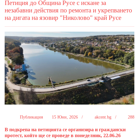
Петиция до Община Русе с искане за
незабавни действия по ремонта и укрепването
на дигата на язовир "Николово" край Русе
Публикация
15 Юни, 2026 /
akcent.bg /
288
В подкрепа на петицията се организира и граждански
протест, който ще се проведе в понеделник, 22.06.26