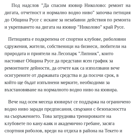
Под надслов "Да спасим язовир Николово: ремонт на
дигата, отчетност и нормално водно ниво" започва петиция
до Община Русе с искане за незабавни действия по ремонта
и укрепването на дигата на язовир "Николово" край Русе.
Петицията е подкрепена от спортни клубове, риболовни
сдружения, жители, собственици на бизнеси, любители на
природата и приятели на Лесопарк "Липник", които
настояват Община Русе да представи ясен график за
ремонтните дейности, да отчете как са използвани вече
осигурените от държавата средства и да посочи срок, в
който ще бъдат изпълнени мерките, необходими за
възстановяване на нормалното водно ниво на язовира.
Вече над осем месеца язовирът се поддържа на ограничено
водно ниво заради предписания, свързани с безопасността
на съоръжението. Това затруднява тренировките на
клубовете по кану-каяк и академично гребане, засяга
спортния риболов, вреди на отдиха в района на Текето и