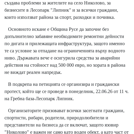
създава проблеми за жителите на село Николово, за
бизнесите в Лесопарк "Липник" и за всички граждани,
които използват района за спорт, разходки и почивка.
Основното искане е Община Русе да започне без
допълнително забавяне необходимите ремонтни дейности
по дигата и прилежащата инфраструктура, защото именно
те са условие за отпадане на ограниченията върху водното
ниво. Държавата вече е осигурила средства за аварийни
действия на стойност над 500 000 евро, но хората в района
не виждат реален напредък.
В подкрепа на петицията се организира и граждански
протест, който ще се проведе в понеделник, 22.06.26 от 11 ч.
на Гребна база-Лесопарк Липник.
Организаторите призовават всички засегнати граждани,
спортисти, рибари, родители, природолюбители и
представители на бизнеса да се включат, защото язовир
"Николово" е важен не само като воден обект, а като част от