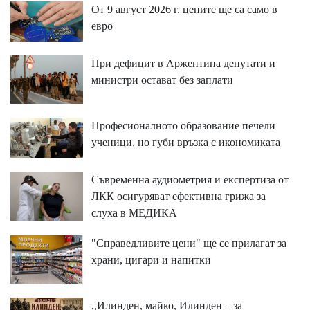
От 9 август 2026 г. цените ще са само в
евро
При дефицит в Аржентина депутати и
министри остават без заплати
Професионалното образование печели
ученици, но губи връзка с икономиката
Съвременна аудиометрия и експертиза от
ЛКК осигуряват ефективна грижа за
слуха в МЕДИКА
"Справедливите цени" ще се прилагат за
храни, цигари и напитки
,,Илинден, майко, Илинден – за