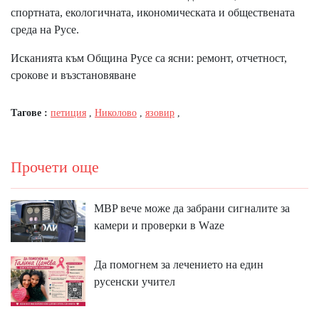
спортната, екологичната, икономическата и обществената
среда на Русе.
Исканията към Община Русе са ясни: ремонт, отчетност,
срокове и възстановяване
Тагове :
петиция
,
Николово
,
язовир
,
Прочети още
MBP вeчe мoжe дa зaбpaни cигнaлитe зa
ĸaмepи и пpoвepĸи в Wаzе
Да помогнем за лечението на един
русенски учител