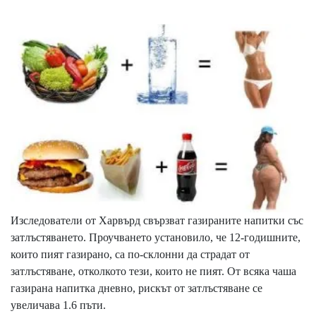
Изследователи от Харвърд свързват газираните напитки със
затлъстяването. Проучването установило, че 12-годишните,
които пият газирано, са по-склонни да страдат от
затлъстяване, отколкото тези, които не пият. От всяка чаша
газирана напитка дневно, рискът от затлъстяване се
увеличава 1.6 пъти.