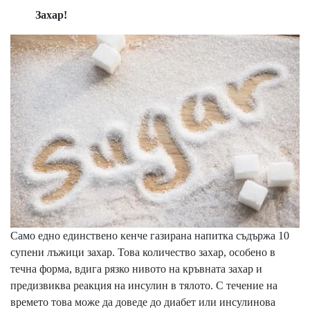
Захар!
Само едно единствено кенче газирана напитка съдържа 10
супени лъжици захар. Това количество захар, особено в
течна форма, вдига рязко нивото на кръвната захар и
предизвиква реакция на инсулин в тялото. С течение на
времето това може да доведе до диабет или инсулинова