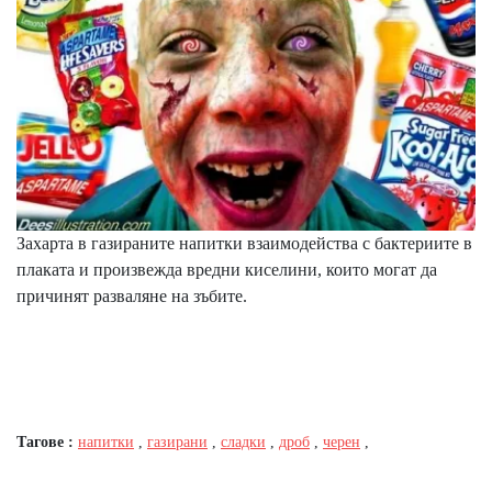
Захарта в газираните напитки взаимодейства с бактериите в
плаката и произвежда вредни киселини, които могат да
причинят разваляне на зъбите.
Тагове :
напитки
,
газирани
,
сладки
,
дроб
,
черен
,