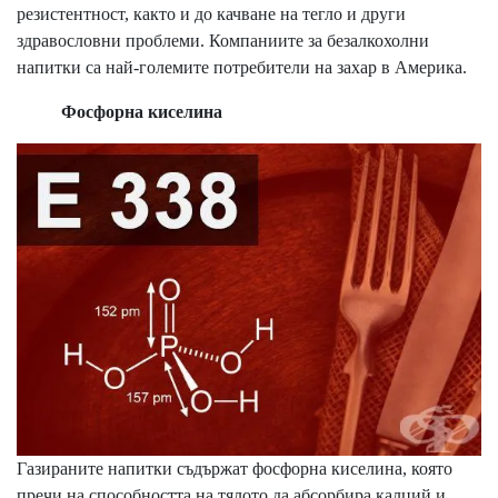
резистентност, както и до качване на тегло и други
здравословни проблеми. Компаниите за безалкохолни
напитки са най-големите потребители на захар в Америка.
Фосфорна киселина
Газираните напитки съдържат фосфорна киселина, която
пречи на способността на тялото да абсорбира калций и