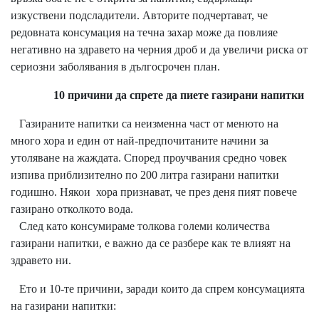
изкуствени подсладители. Авторите подчертават, че
редовната консумация на течна захар може да повлияе
негативно на здравето на черния дроб и да увеличи риска от
сериозни заболявания в дългосрочен план.
10 причини да спрете да пиете газирани напитки
Газираните напитки са неизменна част от менюто на
много хора и един от най-предпочитаните начини за
утоляване на жаждата. Според проучвания средно човек
изпива приблизително по 200 литра газирани напитки
годишно. Някои хора признават, че през деня пият повече
газирано отколкото вода.
След като консумираме толкова големи количества
газирани напитки, е важно да се разбере как те влияят на
здравето ни.
Ето и 10-те причини, заради които да спрем консумацията
на газирани напитки: