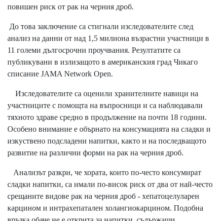
повишен риск от рак на черния дроб.
До това заключение са стигнали изследователите след
анализ на данни от над 1,5 милиона възрастни участници в
11 големи дългосрочни проучвания. Резултатите са
публикувани в излизащото в американския град Чикаго
списание JAMA Network Open.
Изследователите са оценили хранителните навици на
участниците с помощта на въпросници и са наблюдавали
тяхното здраве средно в продължение на почти 18 години.
Особено внимание е обърнато на консумацията на сладки и
изкуствено подсладени напитки, както и на последващото
развитие на различни форми на рак на черния дроб.
Анализът разкри, че хората, които по-често консумират
сладки напитки, са имали по-висок риск от два от най-често
срещаните видове рак на черния дроб - хепатоцелуларен
карцином и интрахепатален холангиокарцином. Подобна
връзка обаче не е открита за напитки, съдържащи