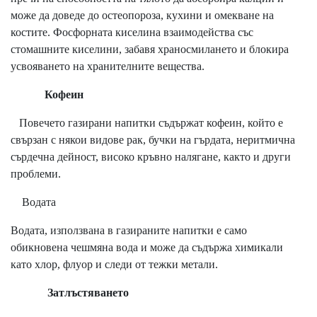
може да доведе до остеопороза, кухини и омекване на
костите. Фосфорната киселина взаимодейства със
стомашните киселини, забавя храносмилането и блокира
усвояването на хранителните вещества.
Кофеин
Повечето газирани напитки съдържат кофеин, който е
свързан с някои видове рак, бучки на гърдата, неритмична
сърдечна дейност, високо кръвно налягане, както и други
проблеми.
Водата
Водата, използвана в газираните напитки е само
обикновена чешмяна вода и може да съдържа химикали
като хлор, флуор и следи от тежки метали.
Затлъстяването