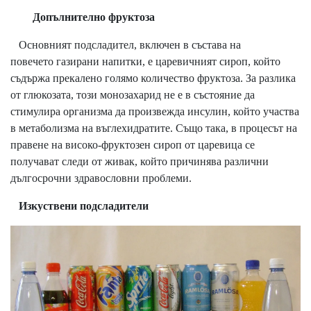
Допълнително фруктоза
Основният подсладител, включен в състава на
повечето газирани напитки, е царевичният сироп, който
съдържа прекалено голямо количество фруктоза. За разлика
от глюкозата, този монозахарид не е в състояние да
стимулира организма да произвежда инсулин, който участва
в метаболизма на въглехидратите. Също така, в процесът на
правене на високо-фруктозен сироп от царевица се
получават следи от живак, който причинява различни
дългосрочни здравословни проблеми.
Изкуствени подсладители