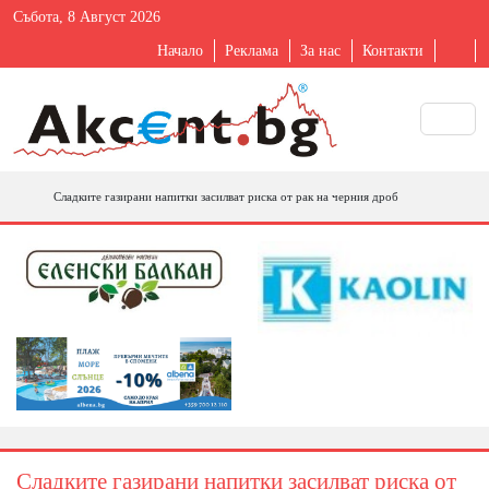
Събота, 8 Август 2026
Начало
Реклама
За нас
Контакти
Сладките газирани напитки засилват риска от рак на черния дроб
Сладките газирани напитки засилват риска от