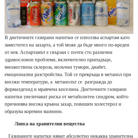
В диетичните газирани напитки се използва аспартам като
заместител на захарта, а той може да бъде много по-вреден
от нея. Аспартамът е свързан с почти сто различни
здравословни проблеми, включително припадъци,
множествена склероза, мозъчни тумори, диабет,
емоционални разстройства. Той се превръща в метанол при
високи температури, а метанолът се разгражда до
формалдехид и мравчена киселина. Диетичните газирани
напитки увеличават риска от метаболитен синдром, който
причинява висока кръвна захар, повишен холестерол и
образува коремни мазнини.
Липса на хранителни вещества
Газираните напитки нямат абсолютно никаква хранителна