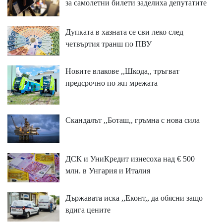
за самолетни билети заделиха депутатите
Дупката в хазната се сви леко след
четвъртия транш по ПВУ
Новите влакове ,,Шкода,, тръгват
предсрочно по жп мрежата
Скандалът ,,Боташ,, гръмна с нова сила
ДСК и УниКредит изнесоха над € 500
млн. в Унгария и Италия
Държавата иска ,,Еконт,, да обясни защо
вдига цените