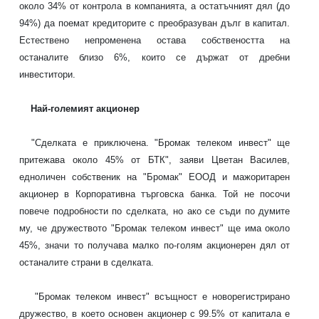
около 34% от контрола в компанията, а остатъчният дял (до
94%) да поемат кредиторите с преобразуван дълг в капитал.
Естествено непроменена остава собствеността на
останалите близо 6%, които се държат от дребни
инвеститори.
Най-големият акционер
"Сделката е приключена. "Бромак телеком инвест" ще
притежава около 45% от БТК", заяви Цветан Василев,
едноличен собственик на "Бромак" ЕООД и мажоритарен
акционер в Корпоративна търговска банка. Той не посочи
повече подробности по сделката, но ако се съди по думите
му, че дружеството "Бромак телеком инвест" ще има около
45%, значи то получава малко по-голям акционерен дял от
останалите страни в сделката.
"Бромак телеком инвест" всъщност е новорегистрирано
дружество, в което основен акционер с 99.5% от капитала е