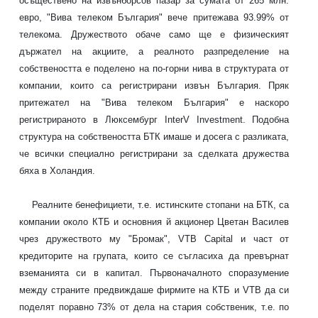
осъществено на извънборсов пазар за сумата от 265 млн.
евро, "Вива телеком България" вече притежава 93.99% от
телекома. Дружеството обаче само ще е физическият
държател на акциите, а реалното разпределение на
собствеността е поделено на по-горни нива в структурата от
компании, които са регистрирани извън България. Пряк
притежател на "Вива телеком България" е наскоро
регистрираното в Люксембург InterV Investment. Подобна
структура на собствеността БТК имаше и досега с разликата,
че всички специално регистрирани за сделката дружества
бяха в Холандия.
Реалните бенефициети, т.е. истинските стопани на БТК, са
компании около КТБ и основния й акционер Цветан Василев
чрез дружеството му "Бромак", VTB Capital и част от
кредиторите на групата, които се съгласиха да превърнат
вземанията си в капитал. Първоначалното споразумение
между страните предвиждаше фирмите на КТБ и VTB да си
поделят поравно 73% oт дела на стария собственик, т.е. по