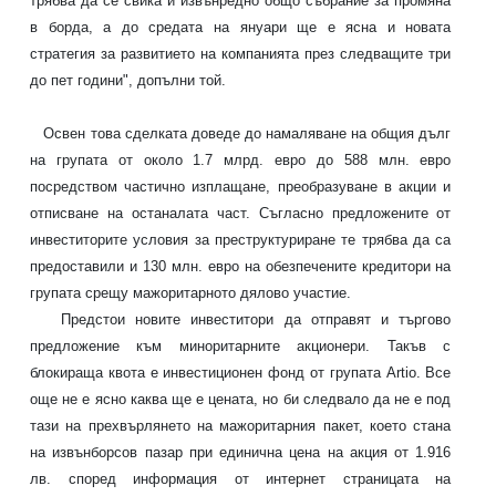
трябва да се свика и извънредно общо събрание за промяна
в борда, а до средата на януари ще е ясна и новата
стратегия за развитието на компанията през следващите три
до пет години", допълни той.
Освен това сделката доведе до намаляване на общия дълг
на групата от около 1.7 млрд. евро до 588 млн. евро
посредством частично изплащане, преобразуване в акции и
отписване на останалата част. Съгласно предложените от
инвеститорите условия за преструктуриране те трябва да са
предоставили и 130 млн. евро на обезпечените кредитори на
групата срещу мажоритарното дялово участие.
Предстои новите инвеститори да отправят и търгово
предложение към миноритарните акционери. Такъв с
блокираща квота е инвестиционен фонд от групата Artio. Все
още не е ясно каква ще е цената, но би следвало да не е под
тази на прехвърлянето на мажоритарния пакет, което стана
на извънборсов пазар при единична цена на акция от 1.916
лв. според информация от интернет страницата на