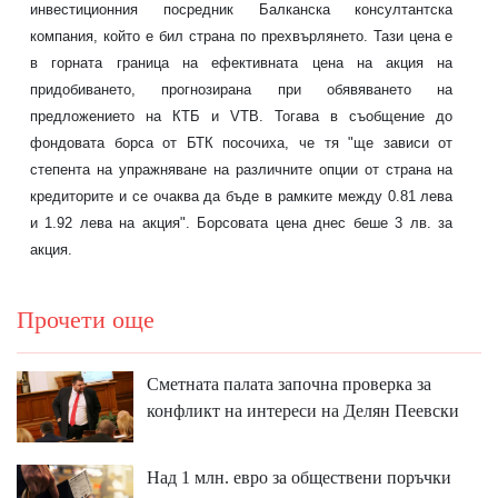
инвестиционния посредник Балканска консултантска
компания, който е бил страна по прехвърлянето. Тази цена е
в горната граница на ефективната цена на акция на
придобиването, прогнозирана при обявяването на
предложението на КТБ и VTB. Тогава в съобщение до
фондовата борса от БТК посочиха, че тя "ще зависи от
степента на упражняване на различните опции от страна на
кредиторите и се очаква да бъде в рамките между 0.81 лева
и 1.92 лева на акция". Борсовата цена днес беше 3 лв. за
акция.
Прочети още
Сметната палата започна проверка за
конфликт на интереси на Делян Пеевски
Над 1 млн. евро за обществени поръчки