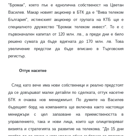
"Бромак", което пък е еднолична собственост на Цветан
Василев. Макар новият акционер в БТК да е "Вива телеком
България", истинският акционер от групата на КТБ
ще е
специалното дружество "Бромак телеком инвест". То е с
първоначален капитал от 120 млн. лв., а преди дни е било
решено сумата да бъде вдигната до 170 млн. лв. Това
увеличение предстои да бъде вписано в Търговския
регистър.
Оттук насетне
След като вече има нови собственици и реално предстоят
да се довършват малки детайли по сделката, оттук насетне
БТК я очаква нов мениджмънт. По думите на Василев
бъдещият борд на компанията ще включва както настоящи
мениджъри с цел запазване на приемствеността в
управлението, така и нови лица, които ще олицетворяват
визията и стратегията за развитие на телекома. "До 15 дни