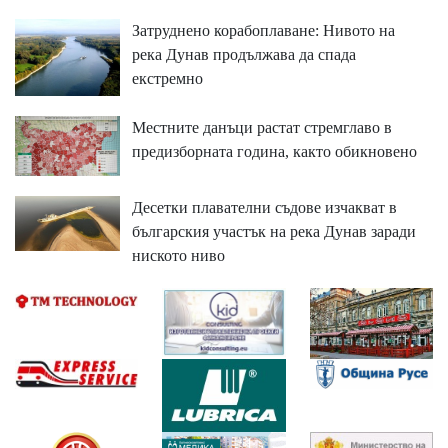
Затруднено корабоплаване: Нивото на
река Дунав продължава да спада
екстремно
Местните данъци растат стремглаво в
предизборната година, както обикновено
Десетки плавателни съдове изчакват в
българския участък на река Дунав заради
ниското ниво