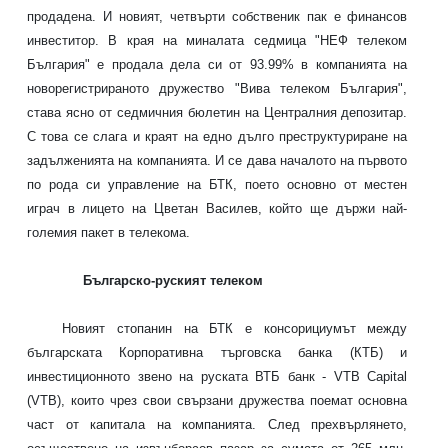
продадена. И новият, четвърти собственик пак е финансов
инвеститор. В края на миналата седмица "НЕФ телеком
България" е продала дела си от 93.99% в компанията на
новорегистрираното дружество "Вива телеком България",
става ясно от седмичния бюлетин на Централния депозитар.
С това се слага и краят на едно дълго преструктуриране на
задълженията на компанията. И се дава началото на първото
по рода си управление на БТК, поето основно от местен
играч в лицето на Цветан Василев, който ще държи най-
големия пакет в телекома.
Българско-руският телеком
Новият стопанин на БТК е консорициумът между
българската Корпоративна търговска банка (КТБ) и
инвестиционното звено на руската ВТБ банк - VTB Capital
(VTB), които чрез свои свързани дружества поемат основна
част от капитала на компанията. След прехвърлянето,