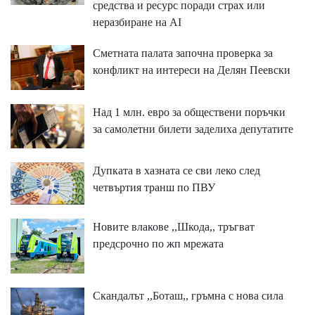
средства и ресурс поради страх или
неразбиране на AI
Сметната палата започна проверка за
конфликт на интереси на Делян Пеевски
Над 1 млн. евро за обществени поръчки
за самолетни билети заделиха депутатите
Дупката в хазната се сви леко след
четвъртия транш по ПВУ
Новите влакове ,,Шкода,, тръгват
предсрочно по жп мрежата
Скандалът ,,Боташ,, гръмна с нова сила