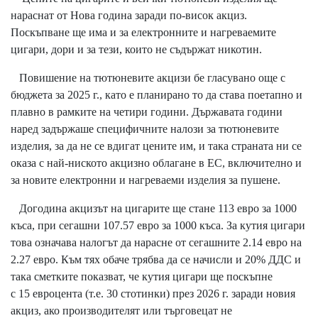
нараснат от Нова година заради по-висок акциз.
Поскъпване ще има и за електронните и нагреваемите
цигари, дори и за тези, които не съдържат никотин.
Повишение на тютюневите акцизи бе гласувано още с
бюджета за 2025 г., като е планирано то да става поетапно и
плавно в рамките на четири години. Държавата години
наред задържаше специфичните налози за тютюневите
изделия, за да не се вдигат цените им, и така страната ни се
оказа с най-ниското акцизно облагане в ЕС, включително и
за новите електронни и нагреваеми изделия за пушене.
Догодина акцизът на цигарите ще стане 113 евро за 1000
къса, при сегашни 107.57 евро за 1000 къса. За кутия цигари
това означава налогът да нарасне от сегашните 2.14 евро на
2.27 евро. Към тях обаче трябва да се начисли и 20% ДДС и
така сметките показват, че кутия цигари ще поскъпне
с 15 евроцента (т.е. 30 стотинки) през 2026 г. заради новия
акциз, ако производителят или търговецат не