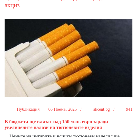
акциз
Публикация
06 Ноемв, 2025 /
akcent.bg /
941
В бюджета ще влязат над 150 млн. евро заради
увеличените налози на тютюневите изделия
Цените на цигарите и всички тютюневи изделия ще