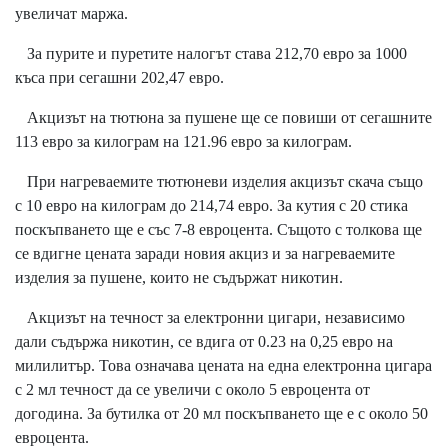
увеличат маржа.
За пурите и пуретите налогът става 212,70 евро за 1000
къса при сегашни 202,47 евро.
Акцизът на тютюна за пушене ще се повиши от сегашните
113 евро за килограм на 121.96 евро за килограм.
При нагреваемите тютюневи изделия акцизът скача също
с 10 евро на килограм до 214,74 евро. За кутия с 20 стика
поскъпването ще е със 7-8 евроцента. Същото с толкова ще
се вдигне цената заради новия акциз и за нагреваемите
изделия за пушене, които не съдържат никотин.
Акцизът на течност за електронни цигари, независимо
дали съдържа никотин, се вдига от 0.23 на 0,25 евро на
милилитър. Това означава цената на една електронна цигара
с 2 мл течност да се увеличи с около 5 евроцента от
догодина. За бутилка от 20 мл поскъпването ще е с около 50
евроцента.