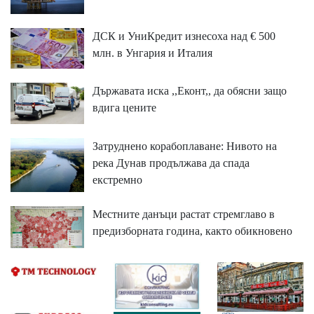
ДСК и УниКредит изнесоха над € 500
млн. в Унгария и Италия
Държавата иска ,,Еконт,, да обясни защо
вдига цените
Затруднено корабоплаване: Нивото на
река Дунав продължава да спада
екстремно
Местните данъци растат стремглаво в
предизборната година, както обикновено