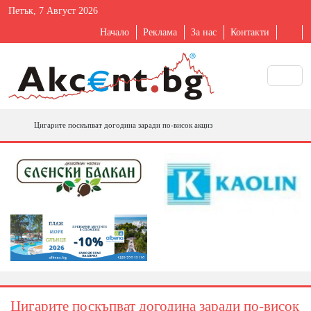
Петък, 7 Август 2026
Начало
Реклама
За нас
Контакти
Цигарите поскъпват догодина заради по-висок акциз
Цигарите поскъпват догодина заради по-висок