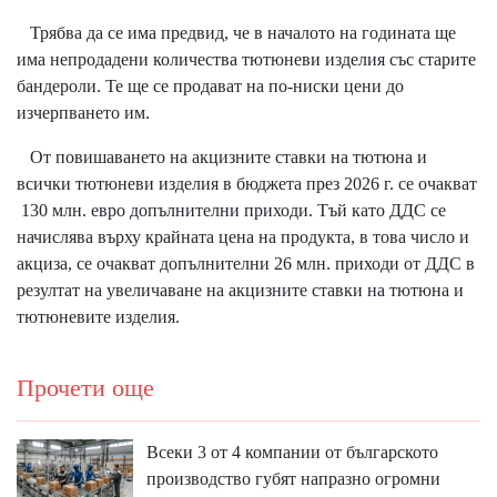
Трябва да се има предвид, че в началото на годината ще
има непродадени количества тютюневи изделия със старите
бандероли. Те ще се продават на по-ниски цени до
изчерпването им.
От повишаването на акцизните ставки на тютюна и
всички тютюневи изделия в бюджета през 2026 г. се очакват
130 млн. евро допълнителни приходи. Тъй като ДДС се
начислява върху крайната цена на продукта, в това число и
акциза, се очакват допълнителни 26 млн. приходи от ДДС в
резултат на увеличаване на акцизните ставки на тютюна и
тютюневите изделия.
Прочети още
Всеки 3 от 4 компании от българското
производство губят напразно огромни