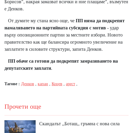
Борисов", накрая замазват всички и ние плащаме", възмутен
е Денков.
От думите му стана ясно още, че
ПП няма да подкрепят
намаляването на партийната субсидия с мотив
- удар
върху опозиционните партии за местните избори. Новото
правителство как ще балансира огромното увеличение на
заплатите в силовите структури, запита Денков.
ПП обаче са готови да подкрепят замразяването на
депутатските заплати
.
Тагове :
Денков
,
капан
,
Коцев
,
арест
,
Прочети още
Скандалът ,,Боташ,, гръмна с нова сила