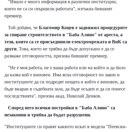
"Имало е много информация в различни институции,
които не са си свършили работата", изтъкна бившият
премиер.
Той добави, че
Благомир Коцев е задвижил процедурите
за спиране строителството в "Баба Алино" от ареста, а
тези, които са се присъединили електромрежата и ВиК са
други
. Това, което не трябва да бъде допускано е да се
размаже отговорността, призова бившият премиер.
"Не е моя работа, не е ваша работа или на който и да било
да казва кой е виновен. Има ясна отговорност по закон и
институциите да си подредят нещата и който е виновен, да
бъде вкаран в съдебната зала, да бъде осъден и да си понесе
последствията", призова акад. Николай Денков.
Според него всички постройки в "Баба Алино" са
незаконни и трябва да бъдат разрушени.
"Институциите си правят каквото искат в модела "Пеевски-