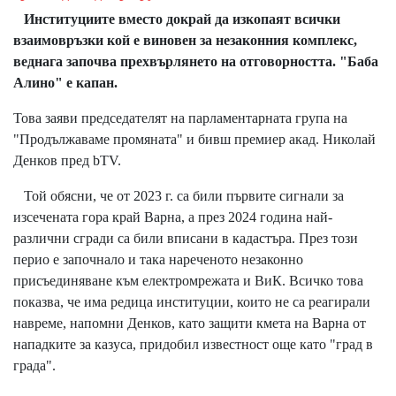
Институциите вместо докрай да изкопаят всички
взаимовръзки кой е виновен за незаконния комплекс,
веднага започва прехвърлянето на отговорността. "Баба
Алино" е капан.
Това заяви председателят на парламентарната група на
"Продължаваме промяната" и бивш премиер акад. Николай
Денков пред bTV.
Той обясни, че от 2023 г. са били първите сигнали за
изсечената гора край Варна, а през 2024 година най-
различни сгради са били вписани в кадастъра. През този
перио е започнало и така нареченото незаконно
присъединяване към електромрежата и ВиК. Всичко това
показва, че има редица институции, които не са реагирали
навреме, напомни Денков, като защити кмета на Варна от
нападките за казуса, придобил известност още като "град в
града".