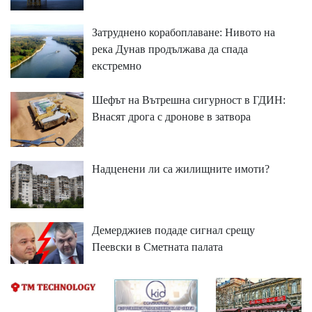
Затруднено корабоплаване: Нивото на
река Дунав продължава да спада
екстремно
Шефът на Вътрешна сигурност в ГДИН:
Внасят дрога с дронове в затвора
Надценени ли са жилищните имоти?
Демерджиев подаде сигнал срещу
Пеевски в Сметната палата