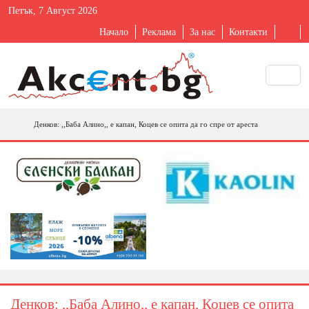
Петък, 7 Август 2026
Начало
Реклама
За нас
Контакти
Денков: ,,Баба Алино,, е капан, Коцев се опита да го спре от ареста
Денков: ,,Баба Алино,, е капан, Коцев се опита