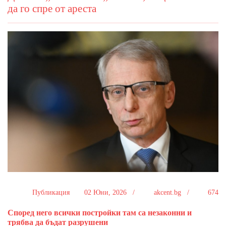
да го спре от ареста
Публикация
02 Юни, 2026 /
akcent.bg /
674
Според него всички постройки там са незаконни и
трябва да бъдат разрушени