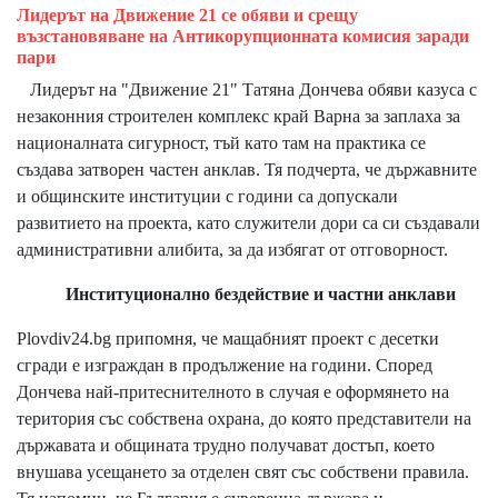
Лидерът на Движение 21 се обяви и срещу
възстановяване на Антикорупционната комисия заради
пари
Лидерът на "Движение 21" Татяна Дончева обяви казуса с
незаконния строителен комплекс край Варна за заплаха за
националната сигурност, тъй като там на практика се
създава затворен частен анклав. Тя подчерта, че държавните
и общинските институции с години са допускали
развитието на проекта, като служители дори са си създавали
административни алибита, за да избягат от отговорност.
Институционално бездействие и частни анклави
Plovdiv24.bg припомня, че мащабният проект с десетки
сгради е изграждан в продължение на години. Според
Дончева най-притеснителното в случая е оформянето на
територия със собствена охрана, до която представители на
държавата и общината трудно получават достъп, което
внушава усещането за отделен свят със собствени правила.