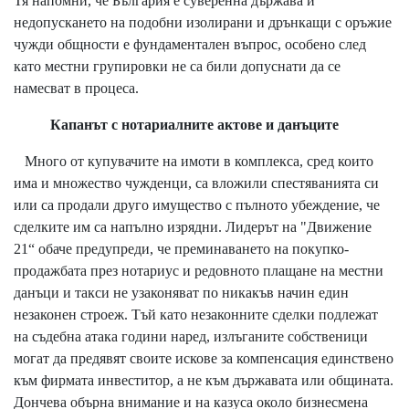
Тя напомни, че България е суверенна държава и
недопускането на подобни изолирани и дрънкащи с оръжие
чужди общности е фундаментален въпрос, особено след
като местни групировки не са били допуснати да се
намесват в процеса.
Капанът с нотариалните актове и данъците
Много от купувачите на имоти в комплекса, сред които
има и множество чужденци, са вложили спестяванията си
или са продали друго имущество с пълното убеждение, че
сделките им са напълно изрядни. Лидерът на "Движение
21“ обаче предупреди, че преминаването на покупко-
продажбата през нотариус и редовното плащане на местни
данъци и такси не узаконяват по никакъв начин един
незаконен строеж. Тъй като незаконните сделки подлежат
на съдебна атака години наред, излъганите собственици
могат да предявят своите искове за компенсация единствено
към фирмата инвеститор, а не към държавата или общината.
Дончева обърна внимание и на казуса около бизнесмена