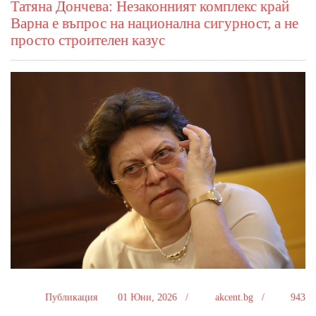
Татяна Дончева: Незаконният комплекс край
Варна е въпрос на национална сигурност, а не
просто строителен казус
Публикация
01 Юни, 2026 /
akcent.bg /
943