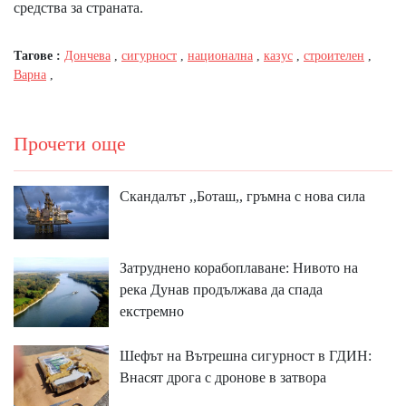
средства за страната.
Тагове :
Дончева
,
сигурност
,
национална
,
казус
,
строителен
,
Варна
,
Прочети още
Скандалът ,,Боташ,, гръмна с нова сила
Затруднено корабоплаване: Нивото на
река Дунав продължава да спада
екстремно
Шефът на Вътрешна сигурност в ГДИН:
Внасят дрога с дронове в затвора