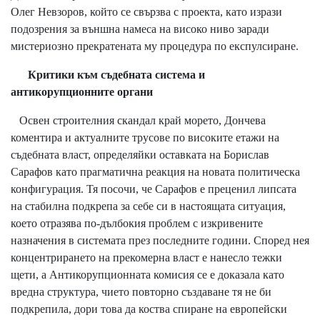
Олег Невзоров, който се свързва с проекта, като изрази
подозрения за външна намеса на високо ниво заради
мистериозно прекратената му процедура по експулсиране.
Критики към съдебната система и
антикорупционните органи
Освен строителния скандал край морето, Дончева
коментира и актуалните трусове по високите етажи на
съдебната власт, определяйки оставката на Борислав
Сарафов като прагматична реакция на новата политическа
конфигурация. Тя посочи, че Сарафов е преценил липсата
на стабилна подкрепа за себе си в настоящата ситуация,
което отразява по-дълбокия проблем с изкривените
назначения в системата през последните години. Според нея
концентрирането на прекомерна власт е нанесло тежки
щети, а Антикорупционната комисия се е доказала като
вредна структура, чието повторно създаване тя не би
подкрепила, дори това да коства спиране на европейски