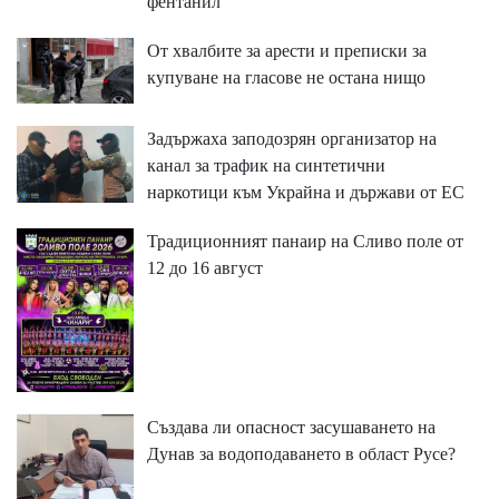
фентанил
От хвалбите за арести и преписки за
купуване на гласове не остана нищо
Задържаха заподозрян организатор на
канал за трафик на синтетични
наркотици към Украйна и държави от ЕС
Традиционният панаир на Сливо поле от
12 до 16 август
Създава ли опасност засушаването на
Дунав за водоподаването в област Русе?