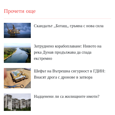
Прочети още
Скандалът ,,Боташ,, гръмна с нова сила
Затруднено корабоплаване: Нивото на
река Дунав продължава да спада
екстремно
Шефът на Вътрешна сигурност в ГДИН:
Внасят дрога с дронове в затвора
Надценени ли са жилищните имоти?