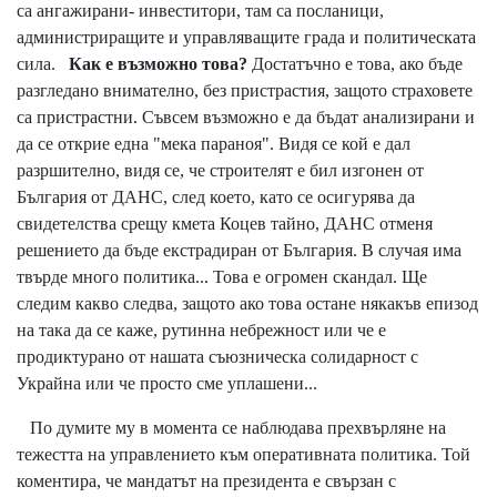
са ангажирани- инвеститори, там са посланици,
администриращите и управляващите града и политическата
сила.
Как е възможно това?
Достатъчно е това, ако бъде
разгледано внимателно, без пристрастия, защото страховете
са пристрастни. Съвсем възможно е да бъдат анализирани и
да се открие една "мека параноя". Видя се кой е дал
разршително, видя се, че строителят е бил изгонен от
България от ДАНС, след което, като се осигурява да
свидетелства срещу кмета Коцев тайно, ДАНС отменя
решението да бъде екстрадиран от България. В случая има
твърде много политика... Това е огромен скандал. Ще
следим какво следва, защото ако това остане някакъв епизод
на така да се каже, рутинна небрежност или че е
продиктурано от нашата съюзническа солидарност с
Украйна или че просто сме уплашени...
По думите му в момента се наблюдава прехвърляне на
тежестта на управлението към оперативната политика. Той
коментира, че мандатът на президента е свързан с