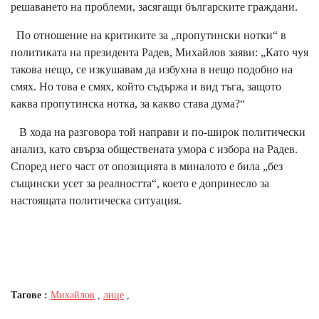
решаването на проблеми, засягащи българските граждани.
По отношение на критиките за „пропутински нотки“ в
политиката на президента Радев, Михайлов заяви: „Като чуя
такова нещо, се изкушавам да избухна в нещо подобно на
смях. Но това е смях, който съдържа и вид тъга, защото
каква пропутинска нотка, за какво става дума?“
В хода на разговора той направи и по-широк политически
анализ, като свърза обществената умора с избора на Радев.
Според него част от опозицията в миналото е била „без
същински усет за реалността“, което е допринесло за
настоящата политическа ситуация.
Тагове :
Михайлов
,
лице
,