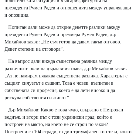
политическата ситуация в България, фигурата на
президента Румен Радев и отношенията между управляващи
и опозиция.
Попитан дали може да открие деветте разлики между
президента Румен Радев и премиера Румен Радев, д-р
Михайлов заяви: „Не съм готов да давам такъв отговор.
Девет степени на отговора“.
На въпрос дали вижда съществена разлика между
различните роли на държавния глава, д-р Михайлов заяви:
„Аз не намирам някаква съществена разлика. Характерът е
същият, силуетът е същият. Това е човек, възпитан в
собствената си професия, което е да лети високо и да
рискува собствения си живот.“
Д-р Михайлов: Какво е това чудо, свързано с Петрохан
веднъж, и втори път с този украински град, който е
построен на място, на което не се строи по закон?
Построени са 104 сгради, с един триумфален тон тези, които