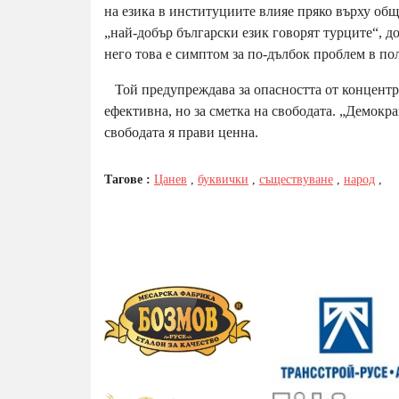
на езика в институциите влияе пряко върху общ
„най-добър български език говорят турците“, д
него това е симптом за по-дълбок проблем в по
Той предупреждава за опасността от концентрац
ефективна, но за сметка на свободата. „Демокр
свободата я прави ценна.
Тагове :
Цанев
,
буквички
,
съществуване
,
народ
,