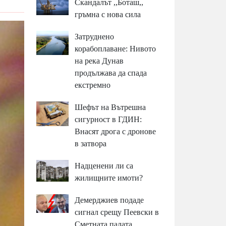
Скандалът ,,Боташ,,
гръмна с нова сила
Затруднено
корабоплаване: Нивото
на река Дунав
продължава да спада
екстремно
Шефът на Вътрешна
сигурност в ГДИН:
Внасят дрога с дронове
в затвора
Надценени ли са
жилищните имоти?
Демерджиев подаде
сигнал срещу Пеевски в
Сметната палата