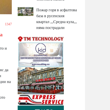
Пожар горя в асфалтова
база в русенския
квартал ,,,Средна кула,,,
1347
няма пострадали
за
то и
нс да
н
ации на
ото