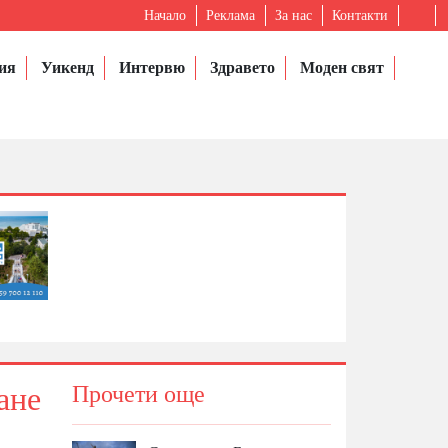
Начало
Реклама
За нас
Контакти
ия
Уикенд
Интервю
Здравето
Моден свят
ане
Прочети още