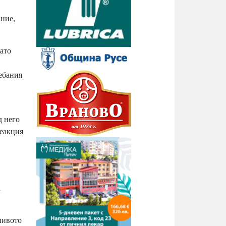
ание,
ато
лебания
д него
реакция
а
нивото