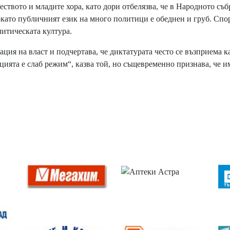
еството и младите хора, като дори отбелязва, че в Народното съ
окато публичният език на много политици е обеднен и груб. Спо
литическата култура.
ия на власт и подчертава, че диктатурата често се възприема к
ацията е слаб режим“, казва той, но същевременно признава, че 