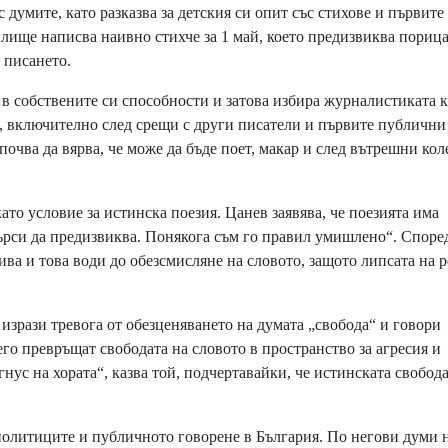
думите, като разказва за детския си опит със стихове и първите
лище написва наивно стихче за 1 май, което предизвиква пориц
а писането.
в собствените си способности и затова избира журналистиката к
, включително след срещи с други писатели и първите публични
почва да вярва, че може да бъде поет, макар и след вътрешни ко
то условие за истинска поезия. Цанев заявява, че поезията има
търси да предизвиква. Понякога съм го правил умишлено“. Споре
ва и това води до обезсмисляне на словото, защото липсата на 
рази тревога от обезценяването на думата „свобода“ и говори
го превръщат свободата на словото в пространство за агресия и
гнус на хората“, казва той, подчертавайки, че истинската свобод
политиците и публичното говорене в България. По негови думи 