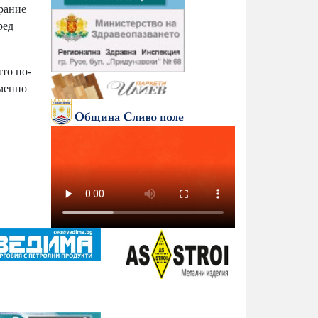
брание
ред
ато по-
именно