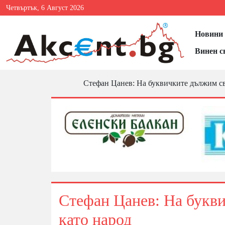
Четвъртък, 6 Август 2026
Новини 
Винен с
Стефан Цанев: На буквичките дължим св
Стефан Цанев: На букв
като народ