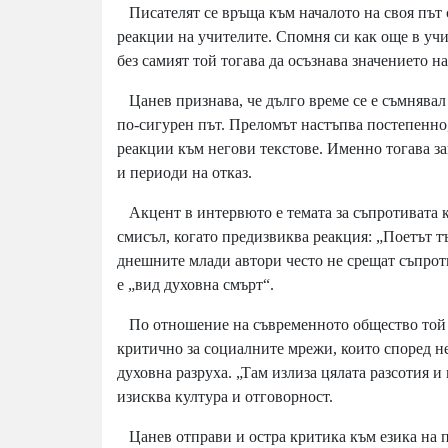
Писателят се връща към началото на своя път с 
реакции на учителите. Спомня си как още в учи
без самият той тогава да осъзнава значението н
Цанев признава, че дълго време се е съмнявал 
по-сигурен път. Преломът настъпва постепенно
реакции към негови текстове. Именно тогава за
и периоди на отказ.
Акцент в интервюто е темата за съпротивата ка
смисъл, когато предизвиква реакция: „Поетът 
днешните млади автори често не срещат съпроти
е „вид духовна смърт“.
По отношение на съвременното общество той из
критично за социалните мрежи, които според не
духовна разруха. „Там излиза цялата разсотия и 
изисква култура и отговорност.
Цанев отправи и остра критика към езика на 