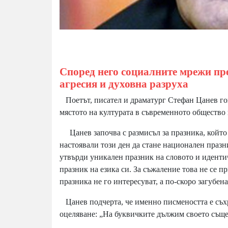
Според него социалните мрежи пре
агресия и духовна разруха
Поетът, писател и драматург Стефан Цанев гово
мястото на културата в съвременното общество 
Цанев започва с размисъл за празника, който о
настоявали този ден да стане национален празн
утвърди уникален празник на словото и иденти
празник на езика си. За съжаление това не се 
празника не го интересуват, а по-скоро загубе
Цанев подчерта, че именно писмеността е съхра
оцеляване: „На буквичките дължим своето съще