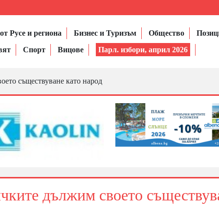
от Русе и региона
Бизнес и Туризъм
Общество
Позиц
вят
Спорт
Вицове
Парл. избори, април 2026
оето съществуване като народ
ичките дължим своето съществув