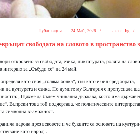
Публикация
24 Май, 2026 /
akcent.bg /
връщат свободата на словото в пространство 
ри откровено за свободата, езика, диктатурата, ролята на слово
в интервю за „Събуди се“ на 24 май.
пределя като своя „голяма болка“, тъй като е бил сред хората,
ик на културата и езика. По думите му България е пропуснала ша
чността: „Щяхме да бъдем уникална държава, която има държаве
прие“. Въпреки това той подчертава, че политическите интерпрет
ната символна възможност.
нила народа през вековете и че буквите са основата на културн
ствуване като народ“.