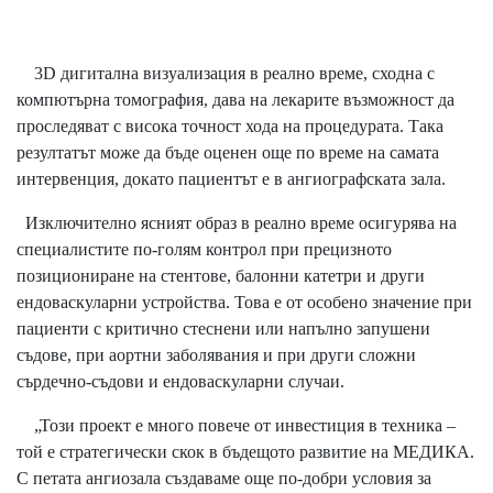
3D дигитална визуализация в реално време, сходна с
компютърна томография, дава на лекарите възможност да
проследяват с висока точност хода на процедурата. Така
резултатът може да бъде оценен още по време на самата
интервенция, докато пациентът е в ангиографската зала.
Изключително ясният образ в реално време осигурява на
специалистите по-голям контрол при прецизното
позициониране на стентове, балонни катетри и други
ендоваскуларни устройства. Това е от особено значение при
пациенти с критично стеснени или напълно запушени
съдове, при аортни заболявания и при други сложни
сърдечно-съдови и ендоваскуларни случаи.
„Този проект е много повече от инвестиция в техника –
той е стратегически скок в бъдещото развитие на МЕДИКА.
С петата ангиозала създаваме още по-добри условия за