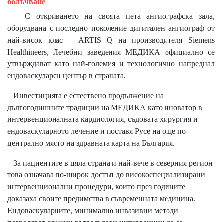
облъчване
С откриването на своята пета ангиографска зала,
оборудвана с последно поколение дигитален ангиограф от
най-висок клас – ARTIS Q на производителя Siemens
Healthineers, Лечебни заведения МЕДИКА официално се
утвърждават като най-големия и технологично напреднал
ендоваскуларен център в страната.
Инвестицията е естествено продължение на
дългогодишните традиции на МЕДИКА като иноватор в
интервенционалната кардиология, съдовата хирургия и
ендоваскуларното лечение и поставя Русе на още по-
централно място на здравната карта на България.
За пациентите в цяла страна и най-вече в северния регион
това означава по-широк достъп до високоспециализирани
интервенционални процедури, които през годините
доказаха своите предимства в съвременната медицина.
Ендоваскуларните, минимално инвазивни методи