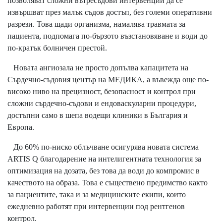
позволяват сложни вътресъдови интервенции да се
извършват през малък съдов достъп, без големи оперативни
разрези. Това щади организма, намалява травмата за
пациента, подпомага по-бързото възстановяване и води до
по-кратък болничен престой.
Новата ангиозала не просто допълва капацитета на
Сърдечно-съдовия център на МЕДИКА, а въвежда още по-
високо ниво на прецизност, безопасност и контрол при
сложни сърдечно-съдови и ендоваскуларни процедури,
достъпни само в шепа водещи клиники в България и
Европа.
До 60% по-ниско облъчване осигурява новата система
ARTIS Q благодарение на интелигентната технология за
оптимизация на дозата, без това да води до компромис в
качеството на образа. Това е съществено предимство както
за пациентите, така и за медицинските екипи, които
ежедневно работят при интервенции под рентгенов
контрол.