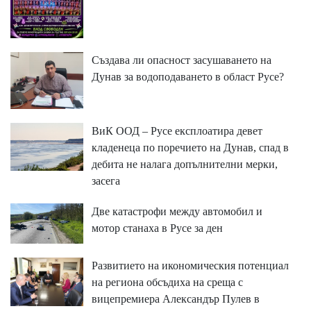
Създава ли опасност засушаването на
Дунав за водоподаването в област Русе?
ВиК ООД – Русе експлоатира девет
кладенеца по поречието на Дунав, спад в
дебита не налага допълнителни мерки,
засега
Две катастрофи между автомобил и
мотор станаха в Русе за ден
Развитието на икономическия потенциал
на региона обсъдиха на среща с
вицепремиера Александър Пулев в