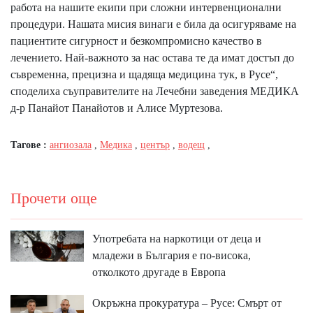
работа на нашите екипи при сложни интервенционални
процедури. Нашата мисия винаги е била да осигуряваме на
пациентите сигурност и безкомпромисно качество в
лечението. Най-важното за нас остава те да имат достъп до
съвременна, прецизна и щадяща медицина тук, в Русе“,
споделиха съуправителите на Лечебни заведения МЕДИКА
д-р Панайот Панайотов и Алисе Муртезова.
Тагове :
ангиозала
,
Медика
,
център
,
водещ
,
Прочети още
Употребата на наркотици от деца и
младежи в България е по-висока,
отколкото другаде в Европа
Окръжна прокуратура – Русе: Смърт от