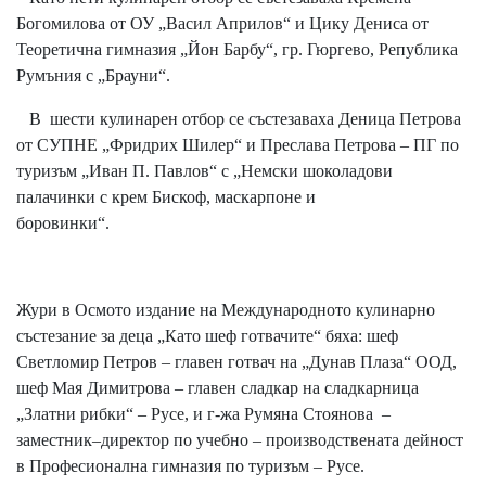
Богомилова от ОУ „Васил Априлов“ и Цику Дениса от
Теоретична гимназия „Йон Барбу“, гр. Гюргево, Република
Румъния с „Брауни“.
В шести кулинарен отбор се състезаваха Деница Петрова
от СУПНЕ „Фридрих Шилер“ и Преслава Петрова – ПГ по
туризъм „Иван П. Павлов“ с „Немски шоколадови
палачинки с крем Бискоф, маскарпоне и
боровинки“.
Жури в Осмото издание на Международното кулинарно
състезание за деца „Като шеф готвачите“ бяха: шеф
Светломир Петров – главен готвач на „Дунав Плаза“ ООД,
шеф Мая Димитрова – главен сладкар на сладкарница
„Златни рибки“ – Русе, и г-жа Румяна Стоянова –
заместник–директор по учебно – производствената дейност
в Професионална гимназия по туризъм – Русе.