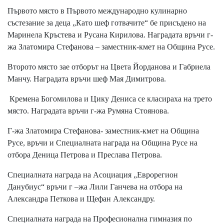
Първото място в Първото международно кулинарно
състезание за деца „Като шеф готвачите“ бе присъдено на
Маринела Кръстева и Русана Кирилова. Наградата връчи г-
жа Златомира Стефанова – заместник-кмет на Община Русе.
Второто място зае отборът на Цвета Йорданова и Габриела
Манчу. Наградата връчи шеф Мая Димитрова.
Кремена Богомилова и Цику Дениса се класираха на трето
място. Наградата връчи г-жа Румяна Стоянова.
Г-жа Златомира Стефанова- заместник-кмет на Община
Русе, връчи и Специалната награда на Община Русе на
отбора Деница Петрова и Преслава Петрова.
Специалната награда на Асоциация „Еврорегион
Данубиус“ връчи г –жа Лили Ганчева на отбора на
Александра Петкова и Щефан Александру.
Специалната награда на Професионална гимназия по