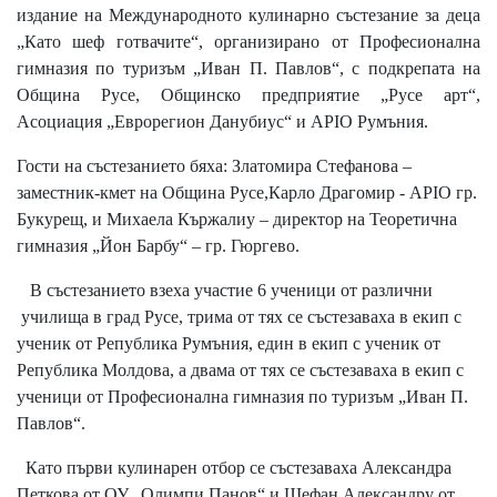
издание на Международното кулинарно състезание за деца
„Като шеф готвачите“, организирано от Професионална
гимназия по туризъм „Иван П. Павлов“, с подкрепата на
Община Русе, Общинско предприятие „Русе арт“,
Асоциация „Еврорегион Данубиус“ и APIO Румъния.
Гости на състезанието бяха: Златомира Стефанова –
заместник-кмет на Община Русе,Карло Драгомир - APIO гр.
Букурещ, и Михаела Кържалиу – директор на Теоретична
гимназия „Йон Барбу“ – гр. Гюргево.
В състезанието взеха участие 6 ученици от различни
училища в град Русе, трима от тях се състезаваха в екип с
ученик от Република Румъния, един в екип с ученик от
Република Молдова, а двама от тях се състезаваха в екип с
ученици от Професионална гимназия по туризъм „Иван П.
Павлов“.
Като първи кулинарен отбор се състезаваха Александра
Петкова от ОУ „Олимпи Панов“ и Щефан Александру от