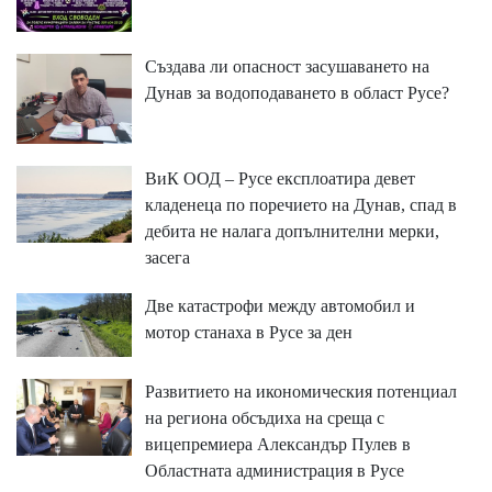
Създава ли опасност засушаването на
Дунав за водоподаването в област Русе?
ВиК ООД – Русе експлоатира девет
кладенеца по поречието на Дунав, спад в
дебита не налага допълнителни мерки,
засега
Две катастрофи между автомобил и
мотор станаха в Русе за ден
Развитието на икономическия потенциал
на региона обсъдиха на среща с
вицепремиера Александър Пулев в
Областната администрация в Русе