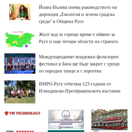
Йоана Вълева поема ръководството на
дирекция „Екология и зелена градска
среда“ в Община Русе
Жълт код за горещо време е обявен за
Русе и още четири области на страната
Международният младежки фолклорен
фестивал в Бяла ще бъде закрит с уроци
по народни танци и с хоротека
ВМРО-Русе отбеляза 123 години от
Илинденско-Преображенското въстание