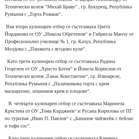
Технически колеж "Mихай Браву“ , гр. Букурещ, Република
Румъния с „Торта Рожков“.
Във втори кулинарен отбор се състезаваха Цвета
Йорданова от ОУ „Никола Обретенов“ и Габриела Манчу от
Професионално училище № 1, гр. Кахул, Република
Молдова с „Панакота с ягодово кули“.
Като трети кулинарен отбор се състезаваха Радина
Георгиев от ОУ „Христо Ботев“ и Йонела Корнелия от
Технически колеж „Танас Константин“, гр. Извоареле,
Република Румъния с „Палачинкова торта с крем
маскарпоне, лешников крем и плодове“.
В четвърти кулинарен отбор се състезаваха Маринела
Кръстева от ОУ „Тома Кърджиев“ и Русана Кирилова от ПГ
по туризъм „Иван П. Павлов“ с „Бананов чийзкейк с бейлис
и тофи сос“.
Като пети кулинарен отбор се състезаваха Кремена