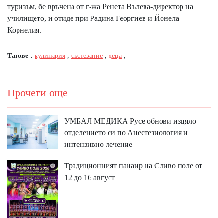
туризъм, бе връчена от г-жа Ренета Вълева-директор на
училището, и отиде при Радина Георгиев и Йонела
Корнелия.
Тагове :
кулинария
,
състезание
,
деца
,
Прочети още
УМБАЛ МЕДИКА Русе обнови изцяло
отделението си по Анестезиология и
интензивно лечение
Традиционният панаир на Сливо поле от
12 до 16 август