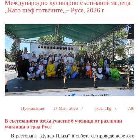
Международно кулинарно състезание за деца
,,Като шеф готвачите,,– Русе, 2026 г
Публикация
17 Май, 2026 /
akcent.bg /
728
В състезанието взеха участие 6 ученици от различни
училища в град Русе
В ресторант „Дунав Плаза“ в събота се проведе деветото