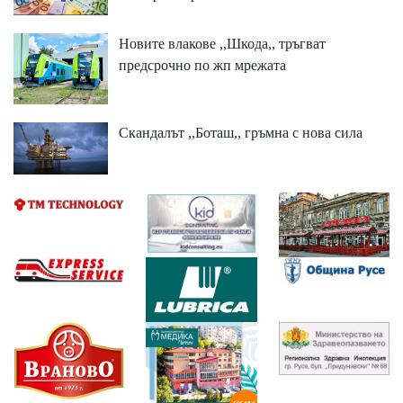
Новите влакове ,,Шкода,, тръгват
предсрочно по жп мрежата
Скандалът ,,Боташ,, гръмна с нова сила