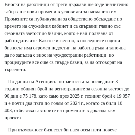
Вносът на работници от трети държави ще бъде значително
забързан с нови промени в условията за наемането им.
Промените са публикувани за обществено обсъждане по
времето на служебния кабинет и са свързани главно със
сезонната заетост до 90 дни, която е най-ползвана от
работодателите. Както е известно, в последните години
бизнесът има огромен недостиг на работна ръка и започна
да го запълва с внос на чуждестранни работници, но
процедурите все още са твърде бавни, за да отговорят на
търсенето.
По данни на Агенцията по заетостта за последните 3
години общият брой на регистрациите за сезонна заетост до
90 дни е 75 178, като само през 2025 г. техният брой е 19 057
и е почти два пъти по-голям от 2024 г., когато са били 10
403, отбелязват авторите на промените в доклада към
проекта.
При възможност бизнесът би наел осем пъти повече