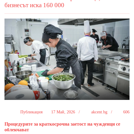
бизнесът иска 160 000
Публикация
17 Май, 2026 /
akcent.bg /
606
Процедурите за краткосрочна заетост на чужденци се
облекчават