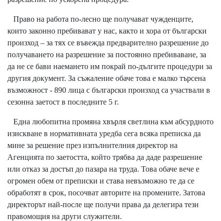
Право на работа по-лесно ще получават чужденците,
които законно пребивават у нас, както и хора от български
произход – за тях се въвежда предварително разрешение до
получаването на разрешение за постоянно пребиваване, за
да не се бави наемането им покрай по-дългите процедури за
другия документ. За съжаление обаче това е малко търсена
възможност - 890 лица с български произход са участвали в
сезонна заетост в последните 5 г.
Една любопитна промяна хвърля светлина към абсурдното
изискване в нормативната уредба сега всяка преписка да
мине за решение през изпълнителния директор на
Агенцията по заетостта, който трябва да даде разрешение
или отказ за достъп до пазара на труда. Това обаче вече е
огромен обем от преписки и става невъзможно те да се
обработят в срок, посочват авторите на промените. Затова
директорът най-после ще получи права да делегира тези
правомощия на други служители.