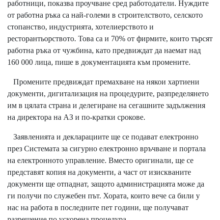
работници, показва проучване сред работодатели. Нуждите
от работна ръка са най-големи в строителството, селското
стопанство, индустрията, хотелиерството и
ресторантьорството. Това са и 70% от фирмите, които търсят
работна ръка от чужбина, като предвиждат да наемат над
160 000 лица, пише в документацията към промените.
Промените предвиждат премахване на някои хартиени
документи, дигитализация на процедурите, разпределянето
им в цялата страна и делегиране на сегашните задължения
на директора на АЗ и по-кратки срокове.
Заявленията и декларациите ще се подават електронно
през Системата за сигурно електронно връчване и портала
на електронното управление. Вместо оригинали, ще се
представят копия на документи, а част от изискваните
документи ще отпаднат, защото администрацията може да
ги получи по служебен път. Хората, които вече са били у
нас на работа в последните пет години, ще получават
разрешение по ускорена процедура.