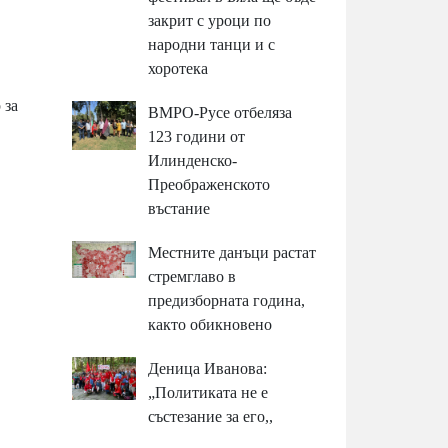
закрит с уроци по
народни танци и с
хоротека
 за
ВМРО-Русе отбеляза
123 години от
Илинденско-
Преображенското
въстание
Местните данъци растат
стремглаво в
предизборната година,
както обикновено
Деница Иванова:
„Политиката не е
състезание за его,,