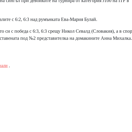
а сингъл при девойките на турнира от категория J100 на ITF в
ите с 6:2, 6:3 над румънката Ева-Мария Булай.
си с победа с 6:3, 6:3 срещу Никол Севалд (Словакия), а в спор
оставената под №2 представителка на домакините Анна Михалка.
нали
,