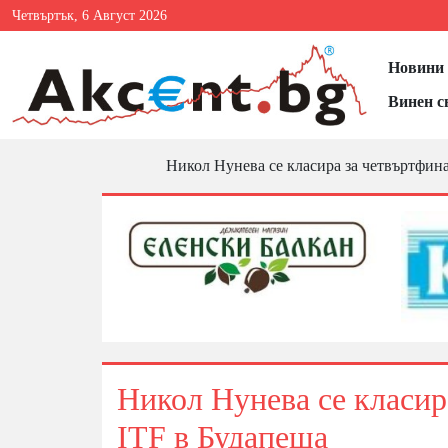
Четвъртък, 6 Август 2026
Новини 
Винен с
Никол Нунева се класира за четвъртфина
Никол Нунева се класир
ITF в Будапеща