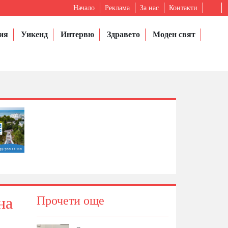
Начало
Реклама
За нас
Контакти
ия
Уикенд
Интервю
Здравето
Моден свят
на
Прочети още