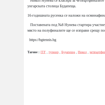
Никол Нунева се класира за четвъртфиналите н
унгарската столица Будапеща.
16-годишната русенка се наложи на осминафинал
Поставената под №8 Нунева стартира участието 
място на полуфиналите ще се изправи срещу п
https://bgtennis.bg
Тагове :
ITF
,
турнир
,
Будапеща
,
Никол
,
четвъртфи