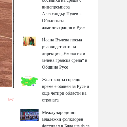
обсъдиха на среща с
вицепремиера
Александър Пулев в
Областната
администрация в Русе
Йоана Вълева поема
ръководството на
дирекция „Екология и
зелена градска среда“ в
Община Русе
Жълт код за горещо
време е обявен за Русе и
още четири области на
/
697
страната
Международният
младежки фолклорен
фестивал в Бяла ще бъде