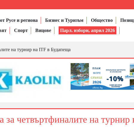
от Русе и региона
Бизнес и Туризъм
Общество
Позиц
вят
Спорт
Вицове
Парл. избори, април 2026
лите на турнир на ITF в Будапеща
а за четвъртфиналите на турнир 