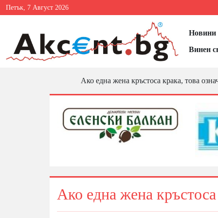
Петък, 7 Август 2026
Новини 
Винен с
Ако една жена кръстоса крака, това озна
Ако една жена кръстоса 