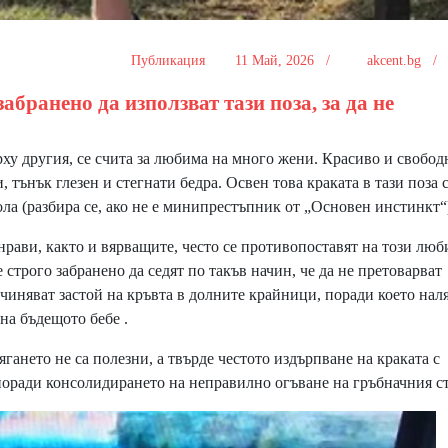
Публикация
11 Май, 2026 /
akcent.bg 
абранено да използват тази поза, за да не
ху другия, се счита за любима на много жени. Красиво и свобод
 тънък глезен и стегнати бедра. Освен това краката в тази поза 
пола (разбира се, ако не е минипрестъпник от „Основен инстинкт“
рави, както и вярващите, често се противопоставят на този лю
строго забранено да седят по такъв начин, че да не претоварват
ичиняват застой на кръвта в долните крайници, поради което нал
 на бъдещото бебе .
гането не са полезни, а твърде честото издърпване на краката с
поради консолидирането на неправилно огъване на гръбначния с