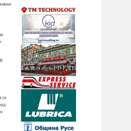
зможно
за
о
ой
а се
вид:
то