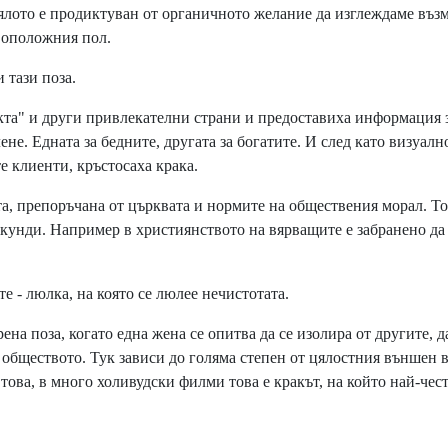
тялото е продиктуван от органичното желание да изглеждаме въ
воположния пол.
 тази поза.
та" и други привлекателни страни и предоставиха информация 
ене. Едната за бедните, другата за богатите. И след като визуалн
 клиенти, кръстосаха крака.
та, препоръчана от църквата и нормите на обществения морал. Т
екунди. Например в християнството на вярващите е забранено да
 - люлка, на която се люлее нечистотата.
а поза, когато една жена се опитва да се изолира от другите, д
в обществото. Тук зависи до голяма степен от цялостния външен 
 това, в много холивудски филми това е кракът, на който най-чес