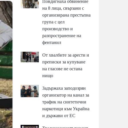
Повдигнаха обвинение
на 8 лица, свързани с
организирана престъпна
група с цел
производство и
разпространение на
фентанил
От хвалбите за арести и
преписки за купуване
на гласове не остана
нищо
Задържаха заподозрян
организатор на канал за
трафик на синтетични
наркотици към Украйна
и държави от ЕС