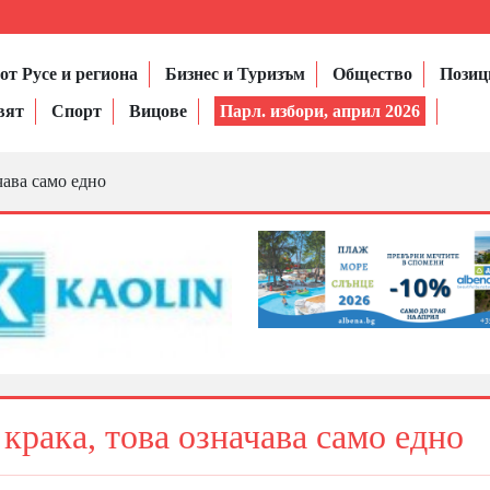
от Русе и региона
Бизнес и Туризъм
Общество
Позиц
вят
Спорт
Вицове
Парл. избори, април 2026
чава само едно
крака, това означава само едно