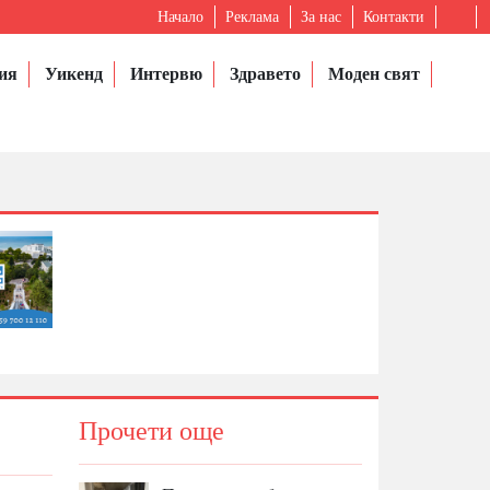
Начало
Реклама
За нас
Контакти
ия
Уикенд
Интервю
Здравето
Моден свят
Прочети още