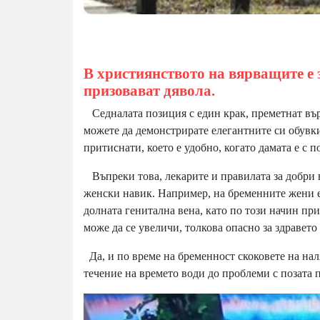
В християнството на вярващите е з
призовават дявола.
Седналата позиция с един крак, преметнат вър
можете да демонстрирате елегантните си обувки,
притиснати, което е удобно, когато дамата е с 
Въпреки това, лекарите и правилата за добри н
женски навик. Например, на бременните жени е 
долната генитална вена, като по този начин пр
може да се увеличи, толкова опасно за здравето
Да, и по време на бременност скоковете на наля
течение на времето води до проблеми с позата 