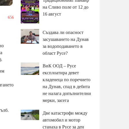
Традиционният панаир
на Сливо поле от 12 до
16 август
/
656
Създава ли опасност
засушаването на Дунав
но
за водоподаването в
са
област Русе?
).
ВиК ООД – Русе
бим
експлоатира девет
кладенеца по поречието
ягането
на Дунав, спад в дебита
не налага допълнителни
мерки, засега
тълб.
Две катастрофи между
автомобил и мотор
станаха в Русе за ден