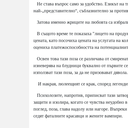
Не става въпрос само за удобство. Езикът на 
най-„представително“, съблазнително за проти
Затова именно жриците на любовта са избрали
В същото време те показаха "лицето на продук
цената, като посочиха цената на услугата на кол
оцениха платежоспособността на потенциалните
Освен това тази поза се различава от смирена
изневерява на блудници буквално от първите с
използват тази поза, за да не призовават дявола.
И накрая, люлеещият се крак, според легендите
Психолозите, напротив, приписват тази затворен
защити и изолира, когато се чувства неудобно 
поглед, поза, глава надолу или нагоре. Въпреки
седят фаталните красавци и жените вампири.