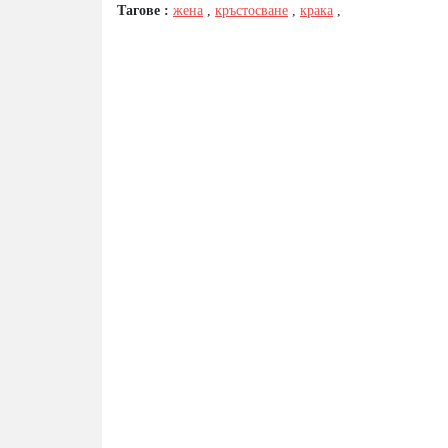
Тагове :
жена
,
кръстосване
,
крака
,