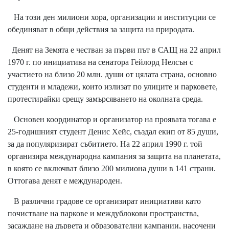
На този ден милиони хора, организации и институции се
обединяват в общи действия за защита на природата.
Денят на Земята е честван за първи път в САЩ на 22 април
1970 г. по инициатива на сенатора Гейлорд Нелсън с
участието на близо 20 млн. души от цялата страна, основно
студенти и младежи, които излизат по улиците и парковете,
протестирайки срещу замърсяването на околната среда.
Основен координатор и организатор на проявата тогава е
25-годишният студент Денис Хейс, създал екип от 85 души,
за да популяризират събитието. На 22 април 1990 г. той
организира международна кампания за защита на планетата,
в която се включват близо 200 милиона души в 141 страни.
Оттогава денят е международен.
В различни градове се организират инициативи като
почистване на паркове и междублокови пространства,
засаждане на дървета и образователни кампании, насочени