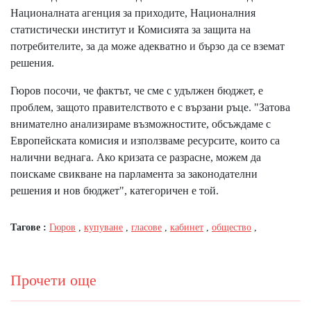
Националната агенция за приходите, Националния
статистически институт и Комисията за защита на
потребителите, за да може адекватно и бързо да се вземат
решения.
Гюров посочи, че фактът, че сме с удължен бюджет, е
проблем, защото правителството е с вързани ръце. "Затова
внимателно анализираме възможностите, обсъждаме с
Европейската комисия и използваме ресурсите, които са
налични веднага. Ако кризата се разрасне, можем да
поискаме свикване на парламента за законодателни
решения и нов бюджет", категоричен е той.
Тагове :
Гюров
,
купуване
,
гласове
,
кабинет
,
общество
,
Прочети още