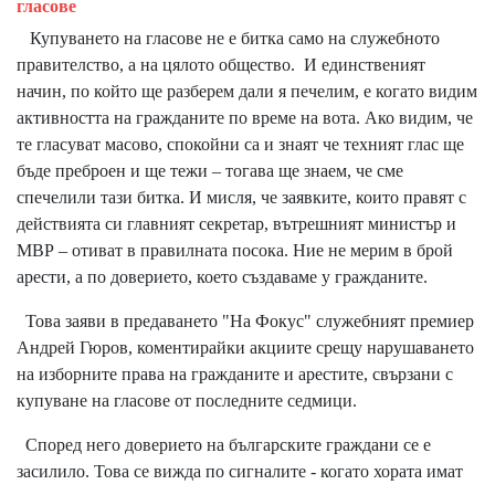
гласове
Купуването на гласове не е битка само на служебното
правителство, а на цялото общество. И единственият
начин, по който ще разберем дали я печелим, е когато видим
активността на гражданите по време на вота. Ако видим, че
те гласуват масово, спокойни са и знаят че техният глас ще
бъде преброен и ще тежи – тогава ще знаем, че сме
спечелили тази битка. И мисля, че заявките, които правят с
действията си главният секретар, вътрешният министър и
МВР – отиват в правилната посока. Ние не мерим в брой
арести, а по доверието, което създаваме у гражданите.
Това заяви в предаването "На Фокус" служебният премиер
Андрей Гюров, коментирайки акциите срещу нарушаването
на изборните права на гражданите и арестите, свързани с
купуване на гласове от последните седмици.
Според него доверието на българските граждани се е
засилило. Това се вижда по сигналите - когато хората имат