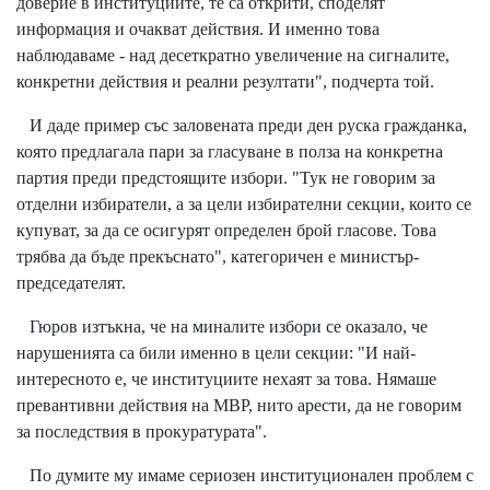
доверие в институциите, те са открити, споделят
информация и очакват действия. И именно това
наблюдаваме - над десеткратно увеличение на сигналите,
конкретни действия и реални резултати", подчерта той.
И даде пример със заловената преди ден руска гражданка,
която предлагала пари за гласуване в полза на конкретна
партия преди предстоящите избори. "Тук не говорим за
отделни избиратели, а за цели избирателни секции, които се
купуват, за да се осигурят определен брой гласове. Това
трябва да бъде прекъснато", категоричен е министър-
председателят.
Гюров изтъкна, че на миналите избори се оказало, че
нарушенията са били именно в цели секции: "И най-
интересното е, че институциите нехаят за това. Нямаше
превантивни действия на МВР, нито арести, да не говорим
за последствия в прокуратурата".
По думите му имаме сериозен институционален проблем с