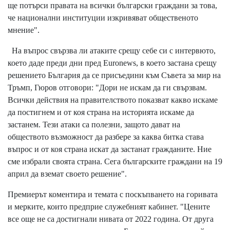
ще потърси правата на всички български граждани за това,
че национални институции изкривяват общественото
мнение".
На въпрос свързва ли атаките срещу себе си с интервюто,
което даде преди дни пред Euronews, в което застана срещу
решението България да се присъедини към Съвета за мир на
Тръмп, Гюров отговори: "Дори не искам да ги свързвам.
Всички действия на правителството показват какво искаме
да постигнем и от коя страна на историята искаме да
застанем. Тези атаки са полезни, защото дават на
обществото възможност да разбере за каква битка става
въпрос и от коя страна искат да застанат гражданите. Ние
сме избрали своята страна. Сега българските граждани на 19
април да вземат своето решение".
Премиерът коментира и темата с поскъпването на горивата
и мерките, които предприе служебният кабинет. "Цените
все още не са достигнали нивата от 2022 година. От друга