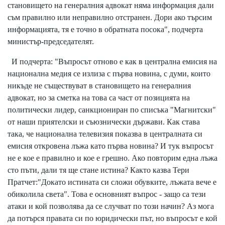
становището на генералния адвокат няма информация дали
съм правилно или неправилно отстранен. Дори ако търсим
информацията, тя е точно в обратната посока", подчерта
министър-председателят.
И подчерта: "Въпросът отново е как в централна емисия на
национална медия се излиза с първа новина, с думи, които
никъде не съществуват в становището на генералния
адвокат, но за сметка на това са част от позицията на
политически лидер, санкциониран по списъка "Магнитски"
от наши приятелски и съюзнически държави. Как става
така, че национална телевизия показва в централната си
емисия откровена лъжа като първа новина? И тук въпросът
не е кое е правилно и кое е грешно. Ако повторим една лъжа
сто пъти, дали тя ще стане истина? Както казва Тери
Пратчет:"Докато истината си сложи обувките, лъжата вече е
обиколила света". Това е основният въпрос - защо са тези
атаки и кой позволява да се случват по този начин? Аз мога
да потърся правата си по юридически път, но въпросът е кой