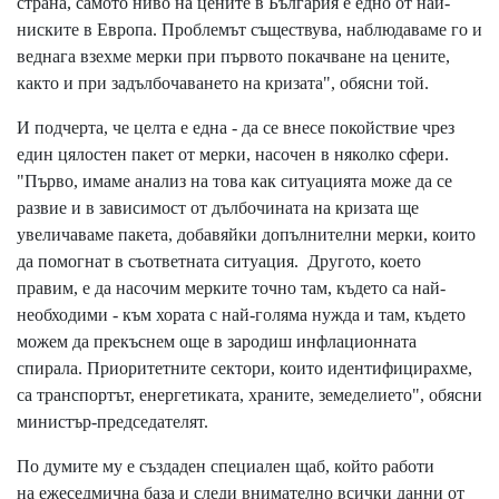
страна, самото ниво на цените в България е едно от най-
ниските в Европа. Проблемът съществува, наблюдаваме го и
веднага взехме мерки при първото покачване на цените,
както и при задълбочаването на кризата", обясни той.
И подчерта, че целта е една - да се внесе покойствие чрез
един цялостен пакет от мерки, насочен в няколко сфери.
"Първо, имаме анализ на това как ситуацията може да се
развие и в зависимост от дълбочината на кризата ще
увеличаваме пакета, добавяйки допълнителни мерки, които
да помогнат в съответната ситуация. Другото, което
правим, е да насочим мерките точно там, където са най-
необходими - към хората с най-голяма нужда и там, където
можем да прекъснем още в зародиш инфлационната
спирала. Приоритетните сектори, които идентифицирахме,
са транспортът, енергетиката, храните, земеделието", обясни
министър-председателят.
По думите му е създаден специален щаб, който работи
на ежеседмична база и следи внимателно всички данни от