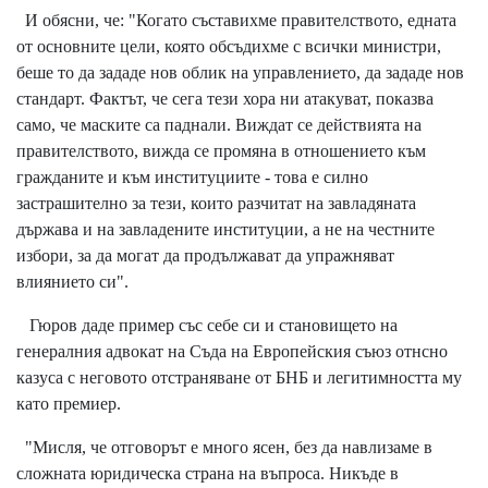
И обясни, че: "Когато съставихме правителството, едната
от основните цели, която обсъдихме с всички министри,
беше то да зададе нов облик на управлението, да зададе нов
стандарт. Фактът, че сега тези хора ни атакуват, показва
само, че маските са паднали. Виждат се действията на
правителството, вижда се промяна в отношението към
гражданите и към институциите - това е силно
застрашително за тези, които разчитат на завладяната
държава и на завладените институции, а не на честните
избори, за да могат да продължават да упражняват
влиянието си".
Гюров даде пример със себе си и становището на
генералния адвокат на Съда на Европейския съюз отнсно
казуса с неговото отстраняване от БНБ и легитимността му
като премиер.
"Мисля, че отговорът е много ясен, без да навлизаме в
сложната юридическа страна на въпроса. Никъде в