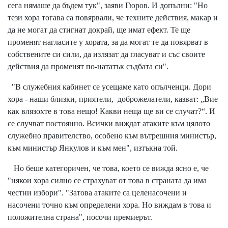
сега нямаше да бъдем тук", заяви Гюров. И допълни: "Но
тези хора тогава са повярвали, че техните действия, макар и
да не могат да стигнат докрай, ще имат ефект. Те ще
променят нагласите у хората, за да могат те да повярват в
собствените си сили, да излязат да гласуват и със своите
действия да променят по-нататък съдбата си".
"В служебния кабинет се усещаме като опълченци. Дори
хора - наши близки, приятели, доброжелатели, казват: „Вие
как влязохте в това нещо! Какви неща ще ви се случат?“. И
се случват постоянно. Всички виждат атаките към цялото
служебно правителство, особено към вътрешния министър,
към министър Янкулов и към мен", изтъкна той.
Но беше категоричен, че това, което се вижда ясно е, че
"някои хора силно се страхуват от това в страната да има
честни избори". "Затова атаките са целенасочени и
насочени точно към определени хора. Но виждам в това и
положителна страна", посочи премиерът.