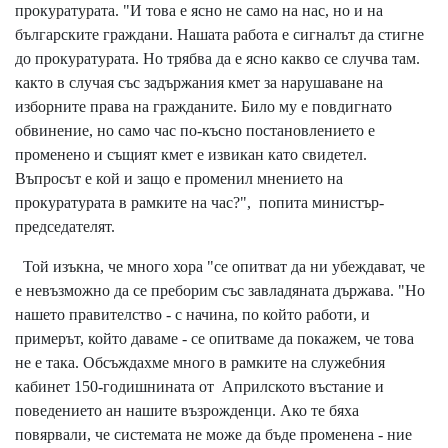
прокуратурата. "И това е ясно не само на нас, но и на
българските граждани. Нашата работа е сигналът да стигне
до прокуратурата. Но трябва да е ясно какво се случва там.
както в случая със задържания кмет за нарушаване на
изборните права на гражданите. Било му е повдигнато
обвинение, но само час по-късно постановлението е
променено и същият кмет е извикан като свидетел.
Въпросът е кой и защо е променил мнението на
прокуратурата в рамките на час?", попита министър-
председателят.
Той изъкна, че много хора "се опитват да ни убеждават, че
е невъзможно да се преборим със завладяната държава. "Но
нашето правителство - с начина, по който работи, и
примерът, който даваме - се опитваме да покажем, че това
не е така. Обсъждахме много в рамките на служебния
кабинет 150-годишнината от Априлското въстание и
поведението ан нашите възрожденци. Ако те бяха
повярвали, че системата не може да бъде променена - ние