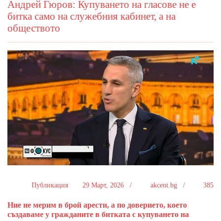
Андрей Гюров: Купуването на гласове не е
битка само на служебния кабинет, а на
обществото
Публикация
29 Март, 2026 /
akcent.bg /
385
Ние не мерим в брой арести, а по доверието, което
създаваме у гражданите в битката с купуването на