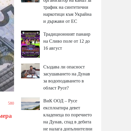
организатор на канал за
трафик на синтетични
наркотици към Украйна
и държави от ЕС
Традиционният панаир
на Сливо поле от 12 до
16 август
Създава ли опасност
засушаването на Дунав
за водоподаването в
област Русе?
ВиК ООД – Русе
/
580
експлоатира девет
кладенеца по поречието
мера
на Дунав, спад в дебита
не налага допълнителни