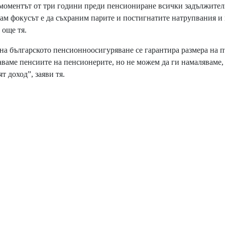
е моментът от три години преди пенсиониране всички задължител
ам фокусът е да съхраним парите и постигнатите натрупвания и
 още тя.
на българското пенсионноосигуряване се гарантира размера на п
аваме пенсиите на пенсионерите, но не можем да ги намаляваме,
 доход”, заяви тя.