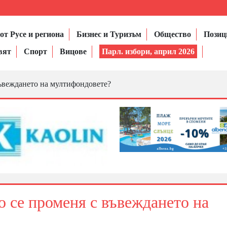
от Русе и региона
Бизнес и Туризъм
Общество
Позиц
вят
Спорт
Вицове
Парл. избори, април 2026
въвеждането на мултифондовете?
о се променя с въвеждането на