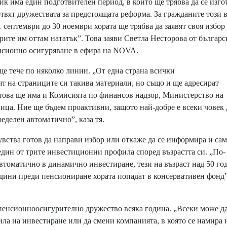
ик има един подготвителен период, в който ще трябва да се изго
твят дружествата за предстоящата реформа. За гражданите този 
1 септември до 30 ноември хората ще трябва да заявят своя избор
рите им оттам нататък”. Това заяви Светла Несторова от българс
нсионно осигуряване в ефира на NOVA.
е тече по няколко линии. „От една страна всички
 на страниците си такива материали, но също и ще адресират
това ще има и Комисията по финансов надзор, Министерство на
ца. Ние ще бъдем проактивни, защото най-добре е всеки човек 
еделен автоматично”, каза тя.
увства готов да направи избор или откаже да се информира и сам
един от трите инвестиционни профила според възрастта си. „По-
втоматично в динамично инвестиране, тези на възраст над 50 го
одини преди пенсиониране хората попадат в консервативен фонд”
 пенсионноосигурително дружество всяка година. „Всеки може д
ила на инвестиране или да смени компанията, в която се намира