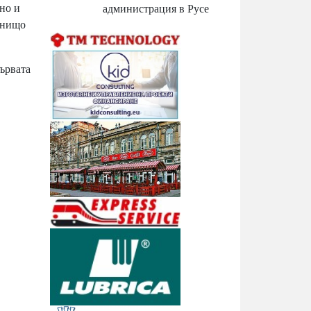
но и
администрация в Русе
 нищо
ървата