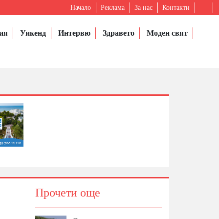
Начало
Реклама
За нас
Контакти
ия
Уикенд
Интервю
Здравето
Моден свят
Прочети още