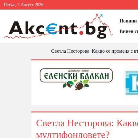
Петък, 7 Август 2026
Новини 
Винен с
Светла Несторова: Какво се променя с 
Светла Несторова: Какв
мултифондовете?