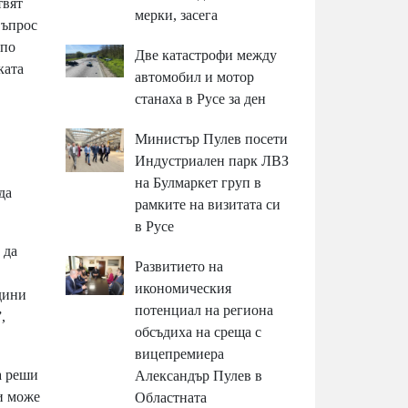
твят
мерки, засега
въпрос
 по
Две катастрофи между
ката
автомобил и мотор
станаха в Русе за ден
Министър Пулев посети
Индустриален парк ЛВЗ
на Булмаркет груп в
да
рамките на визитата си
в Русе
 да
Развитието на
икономическия
дини
потенциал на региона
,
обсъдиха на среща с
вицепремиера
а реши
Александър Пулев в
 и може
Областната