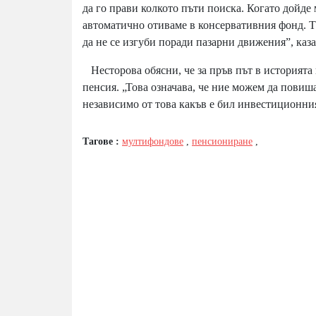
да го прави колкото пъти поиска. Когато дойд
автоматично отиваме в консервативния фонд. Т
да не се изгуби поради пазарни движения”, каза
Несторова обясни, че за пръв път в историята 
пенсия. „Това означава, че ние можем да повиш
независимо от това какъв е бил инвестиционният
Тагове :
мултифондове
,
пенсиониране
,