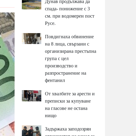
Дунав продължава да
спада- понижение с 3
см. при водомерен пост
Русе.
Повдигнаха обвинение
на 8 лица, свързани с
организирана престъпна
група с цел
производство и
разпространение на
фентанил
От хвалбите за арести и
преписки за купуване
на гласове не остана
нищо
Задържаха заподозрян