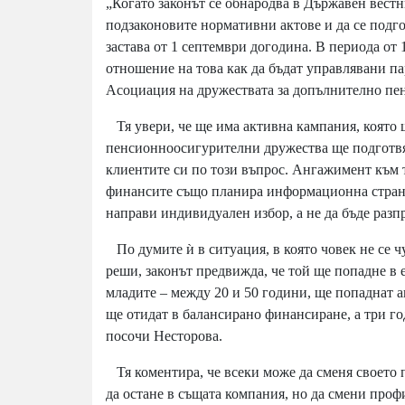
„Когато законът се обнародва в Държавен вестн
подзаконовите нормативни актове и да се подго
застава от 1 септември догодина. В периода от 
отношение на това как да бъдат управлявани па
Асоциация на дружествата за допълнително пе
Тя увери, че ще има активна кампания, която щ
пенсионноосигурителни дружества ще подготвят
клиентите си по този въпрос. Ангажимент към 
финансите също планира информационна страни
направи индивидуален избор, а не да бъде разпр
По думите ѝ в ситуация, в която човек не се ч
реши, законът предвижда, че той ще попадне в 
младите – между 20 и 50 години, ще попаднат а
ще отидат в балансирано финансиране, а три г
посочи Несторова.
Тя коментира, че всеки може да сменя своето
да остане в същата компания, но да смени проф