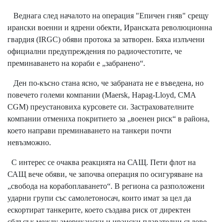
Веднага след началото на операция "Епичен гняв" срещу
ирански военни и ядрени обекти, Иранската революционна
гвардия (IRGC) обяви протока за затворен. Бяха излъчени
официални предупреждения по радиочестотите, че
преминаването на кораби е „забранено“.
Ден по-късно стана ясно, че забраната не е въведена, но
повечето големи компании (Maersk, Hapag-Lloyd, CMA
CGM) преустановиха курсовете си. Застрахователните
компании отмениха покритието за „военен риск“ в района,
което направи преминаването на танкери почти
невъзможно.
С интерес се очаква реакцията на САЩ. Пети флот на
САЩ вече обяви, че започва операция по осигуряване на
„свобода на корабоплаването“. В региона са разположени
ударни групи със самолетоносач, които имат за цел да
ескортират танкерите, което създава риск от директен
сблъсък между американски и ирански плавателни съдове.