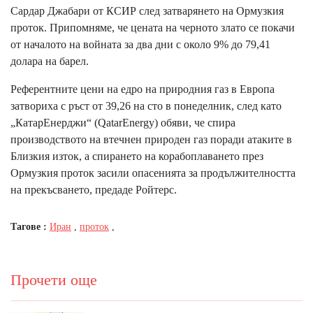
Сардар Джабари от КСИР след затварянето на Ормузкия
проток. Припомняме, че цената на черното злато се покачи
от началото на войната за два дни с около 9% до 79,41
долара на барел.
Референтните цени на едро на природния газ в Европа
затвориха с ръст от 39,26 на сто в понеделник, след като
„КатарЕнерджи“ (QatarEnergy) обяви, че спира
производството на втечнен природен газ поради атаките в
Близкия изток, а спирането на корабоплаването през
Ормузкия проток засили опасенията за продължителността
на прекъсването, предаде Ройтерс.
Тагове :
Иран
,
проток
,
Прочети още