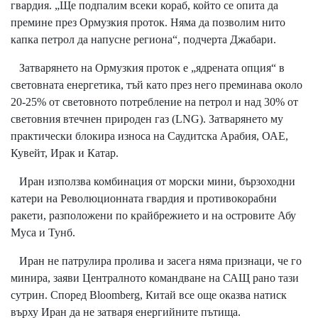
гвардия. „Ще подпалим всеки кораб, който се опита да
премине през Ормузкия проток. Няма да позволим нито
капка петрол да напусне региона“, подчерта Джабари.
Затварянето на Ормузкия проток е „ядрената опция“ в
световната енергетика, тъй като през него преминава около
20-25% от световното потребление на петрол и над 30% от
световния втечнен природен газ (LNG). Затварянето му
практически блокира износа на Саудитска Арабия, ОАЕ,
Кувейт, Ирак и Катар.
Иран използва комбинация от морски мини, бързоходни
катери на Революционната гвардия и противокорабни
ракети, разположени по крайбрежието и на островите Абу
Муса и Тунб.
Иран не патрулира пролива и засега няма признаци, че го
минира, заяви Централното командване на САЩ рано тази
сутрин. Според Bloomberg, Китай все още оказва натиск
върху Иран да не затваря енергийните пътища.