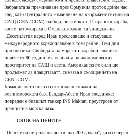
Забраната за преминаване през Ормузкия проток дойде час
след като Централното командване на въоръжените сили на
САЩ (CENTCOM) съобщи, че всичките 11 ирански кораба,
които патрулираха в Оманския залив, са унищожени.
„Десетилетия наред Иран преследваше и атакуваше
международното корабоплаване в този район. Тези дни
приключиха. Свободата на морското корабоплаване от
повече от 80 години е в основата на икономическия
просперитет на САЩ и света. Американските сили ще
продължат да я защитават“, се казва в съобщението на
CENTCOM.
Командването показа спътникови снимки на
военноморската база Бандар-Абас в Иран след атака:
повреден е бившият танкер INS Makran, преустроен от
иранците в морска база.
СКОК НА ЦЕНИТЕ
"Цените на петрола ще достигнат 200 долара", каза генерал