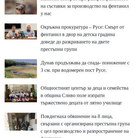
на съставки за производство на фентанил
у нас
Окръжна прокуратура – Русе: Смърт от
фентанил в двор на детска градина
доведе до разкриването на двете
престъпни групи
Дунав продължава да спада- понижение с
3 см. при водомерен пост Русе.
Общностният център за деца и семейства
в община Сливо поле изпрати
тържествено децата от лятно училище
Повдигнаха обвинение на 8 лица,
свързани с организирана престъпна група
с цел производство и разпространение на