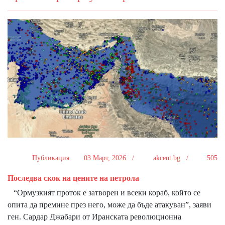
Публикация
03 Март, 2026 /
akcent.bg /
505
Последва скок на цените на петрола
“Ормузкият проток е затворен и всеки кораб, който се
опита да премине през него, може да бъде атакуван”, заяви
ген. Сардар Джабари от Иранската революционна