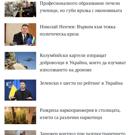
Професионалното образование печели
ученици, но губи връзка с икономиката
Николай Ненчев: Вървим към тежка
политическа криза
Колумбийски картели изпращат
доброволци в Украйна, които да изучават
използването на дронове
Зеленски е шести по рейтинг в Украйна
Разкриха наркооранжерия в столицата,
иззети са различни наркотици
Занижен контрол при разпространението