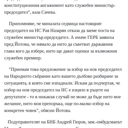
конституционния ангажимент като служебен министър-
председател", каза Сачева.
Припомняме, че миналата седмица настоящият
председател на НС Рая Назарян отказа да заеме поста на
служебен министър-председател. А иначе ГЕРБ заявиха
пред Йотова, че нямало да нито да съветват държавния
глава кого да избере, нито ще дават оценки за възможния
служебен премиер.
"Приемам това предложение за избор на нов председател
на Народното събрание като вашето дълбоко разбиране за
ситуацията, в която сме изпаднали. Искам да подчертая, че
избор на нов председател на НС е изцяло в ръцете на
депутатите - то в никакъв случай не може да бъде нито мое
желание, нито моя препоръка, още по-малко избор на
конкретен човек", обясни Йотова.
Подуправителят на БНБ Андрей Гюров, зам.-омбудсманът