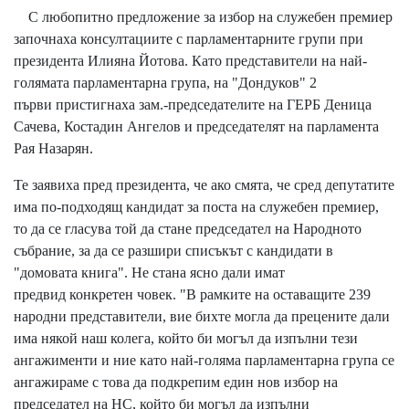
С любопитно предложение за избор на служебен премиер
започнаха консултациите с парламентарните групи при
президента Илияна Йотова. Като представители на най-
голямата парламентарна група, на "Дондуков" 2
първи пристигнаха зам.-председателите на ГЕРБ Деница
Сачева, Костадин Ангелов и председателят на парламента
Рая Назарян.
Те заявиха пред президента, че ако смята, че сред депутатите
има по-подходящ кандидат за поста на служебен премиер,
то да се гласува той да стане председател на Народното
събрание, за да се разшири списъкът с кандидати в
"домовата книга". Не стана ясно дали имат
предвид конкретен човек. "В рамките на оставащите 239
народни представители, вие бихте могла да прецените дали
има някой наш колега, който би могъл да изпълни тези
ангажименти и ние като най-голяма парламентарна група се
ангажираме с това да подкрепим един нов избор на
председател на НС, който би могъл да изпълни