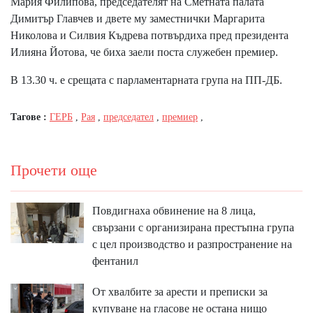
Мария Филипова, председателят на Сметната палата
Димитър Главчев и двете му заместнички Маргарита
Николова и Силвия Къдрева потвърдиха пред президента
Илияна Йотова, че биха заели поста служебен премиер.
В 13.30 ч. е срещата с парламентарната група на ПП-ДБ.
Тагове :
ГЕРБ
,
Рая
,
председател
,
премиер
,
Прочети още
Повдигнаха обвинение на 8 лица,
свързани с организирана престъпна група
с цел производство и разпространение на
фентанил
От хвалбите за арести и преписки за
купуване на гласове не остана нищо