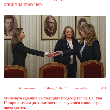
опция за премиер
Публикация
03 Фев, 2026 /
akcent.bg /
411
Миналата седмица настоящият председател на НС Рая
Назарян отказа да заеме поста на служебен министър-
председател.