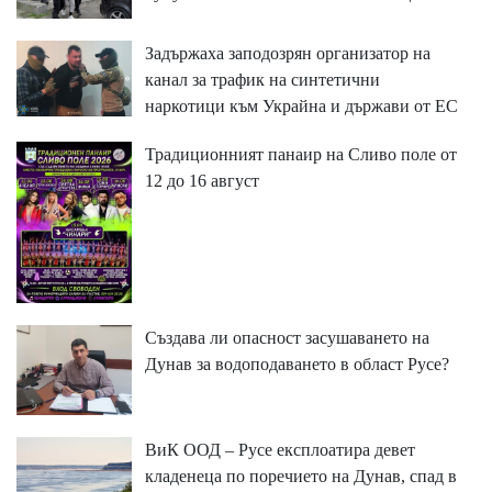
Задържаха заподозрян организатор на
канал за трафик на синтетични
наркотици към Украйна и държави от ЕС
Традиционният панаир на Сливо поле от
12 до 16 август
Създава ли опасност засушаването на
Дунав за водоподаването в област Русе?
ВиК ООД – Русе експлоатира девет
кладенеца по поречието на Дунав, спад в