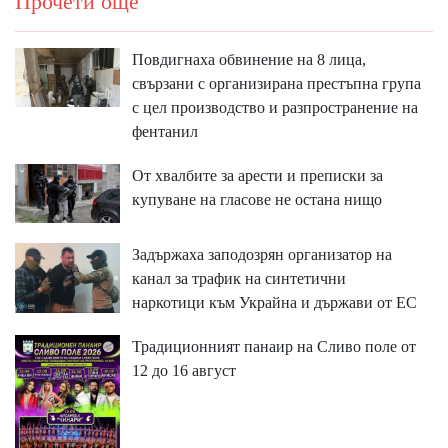
Прочети още
Повдигнаха обвинение на 8 лица,
свързани с организирана престъпна група
с цел производство и разпространение на
фентанил
От хвалбите за арести и преписки за
купуване на гласове не остана нищо
Задържаха заподозрян организатор на
канал за трафик на синтетични
наркотици към Украйна и държави от ЕС
Традиционният панаир на Сливо поле от
12 до 16 август