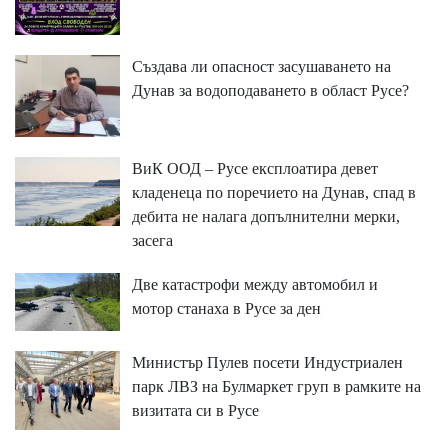
Създава ли опасност засушаването на
Дунав за водоподаването в област Русе?
ВиК ООД – Русе експлоатира девет
кладенеца по поречието на Дунав, спад в
дебита не налага допълнителни мерки,
засега
Две катастрофи между автомобил и
мотор станаха в Русе за ден
Министър Пулев посети Индустриален
парк ЛВЗ на Булмаркет груп в рамките на
визитата си в Русе