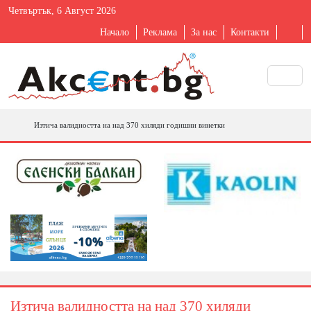
Четвъртък, 6 Август 2026
Начало
Реклама
За нас
Контакти
Изтича валидността на над 370 хиляди годишни винетки
Изтича валидността на над 370 хиляди