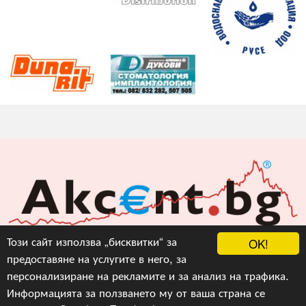
Акцент БГ ЕООД
Този сайт използва „бисквитки“ за
OK!
предоставяне на услугите в него, за
info@akcent.bg
персонализиране на рекламите и за анализ на трафика.
Facebook
Информацията за ползването му от ваша страна се