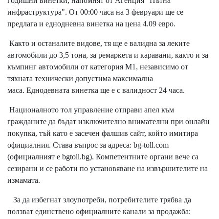
годишни винетки, напомнят от Агенция "Пътна
инфраструктура". От 00:00 часа на 3 февруари ще се
предлага и еднодневна винетка на цена 4.09 евро.
Както и останалите видове, тя ще е валидна за леките
автомобили до 3,5 тона, за ремаркета и каравани, както и за
къмпинг автомобили от категория М1, независимо от
тяхната технически допустима максимална
маса. Еднодевната винетка ще е с валидност 24 часа.
Националното тол управление отправи апел към
гражданите да бъдат изключително внимателни при онлайн
покупка, тъй като е засечен фалшив сайт, който имитира
официалния. Става въпрос за адреса: bg-toll.com
(официалният е
bgtoll.bg
). Компетентните органи вече са
сезирани и се работи по установяване на извършителите на
измамата.
За да избегнат злоупотреби, потребителите трябва да
ползват единствено официалните канали за продажба: