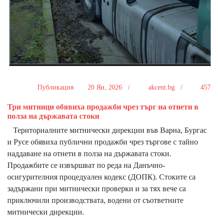
Публикация
20 Ян, 2026 /
akcent.bg /
457
Три митници обявиха продажби чрез търг на отнети в
полза на държавата стоки
Териториалните митнически дирекции във Варна, Бургас
и Русе обявиха публични продажби чрез търгове с тайно
наддаване на отнети в полза на държавата стоки.
Продажбите се извършват по реда на Данъчно-
осигурителния процедуален кодекс (ДОПК). Стоките са
задържани при митнически проверки и за тях вече са
приключили производствата, водени от съответните
митнически дирекции.