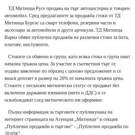
ТД Митница Русе продава на търг автоцистерна и товарен
автомобил. Сред предлаганите за продажба стоки от ТД
Митница Бургас са смарт телефони, резервни части и
аксесоари за автомобили и други артикули. ТД Митница
Варна обяви публична продажба на различни стоки за бита,
платове, инстументи.
Стоките са обявени в групи, като всяка стока и група имат
начална тръжна цена. За участие в съответния търг се
подава заявление по образец с ценово предложение и се
внася депозит в размер на 20% от началната тръжна цена.
Стоките с несъюзен митнически статус се продават без
включени държавни вземания (мито и ДДС) и се
освобождават след митническото им оформяне.
Пълна информация за търговете е публикувана на
интернет страницата на Агенция „Митници" в секция
„Публични продажби и търгове" - „Публични продажби по
ДОПК".