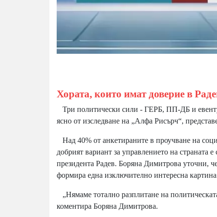
Хората, които имат доверие в Раде
Три политически сили - ГЕРБ, ПП-ДБ и евентуа
ясно от изследване на „Алфа Рисърч“, предста
Над 40% от анкетираните в проучване на социол
добрият вариант за управлението на страната е 
президента Радев. Боряна Димитрова уточни, че 
формира една изключително интересна картина.
„Нямаме тотално разплитане на политическата 
коментира Боряна Димитрова.