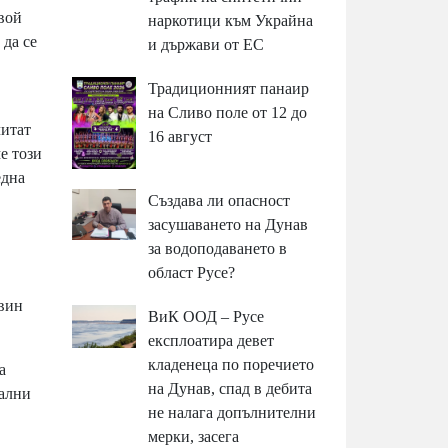
свой
наркотици към Украйна
 да се
и държави от ЕС
Традиционният панаир
на Сливо поле от 12 до
читат
16 август
е този
една
Създава ли опасност
засушаването на Дунав
,
за водоподаването в
област Русе?
овин
ВиК ООД – Русе
експлоатира девет
кладенеца по поречието
а
на Дунав, спад в дебита
иални
не налага допълнителни
мерки, засега