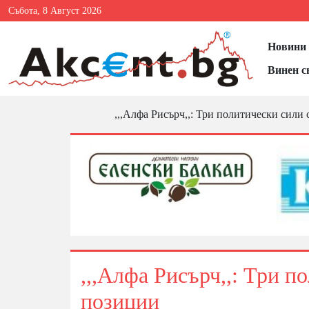
Събота, 8 Август 2026
Новини 
Винен с
,,,Алфа Рисърч,,: Три политически сили
,,,Алфа Рисърч,,: Три п
позиции