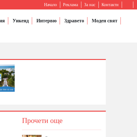
Начало
Реклама
За нас
Контакти
ия
Уикенд
Интервю
Здравето
Моден свят
Прочети още