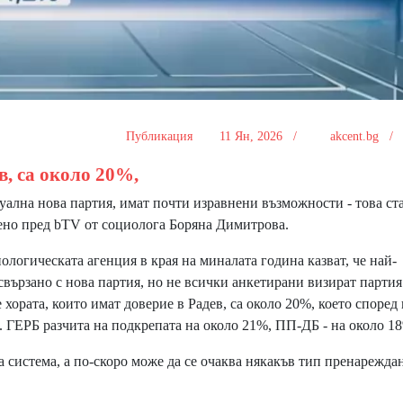
Публикация
11 Ян, 2026 /
akcent.bg 
в, са около 20%,
лна нова партия, имат почти изравнени възможности - това ст
вено пред bTV от социолога Боряна Димитрова.
огическата агенция в края на миналата година казват, че най-
свързано с нова партия, но не всички анкетирани визират партия
хората, които имат доверие в Радев, са около 20%, което според 
 ГЕРБ разчита на подкрепата на около 21%, ПП-ДБ - на около 1
система, а по-скоро може да се очаква някакъв тип пренареждан