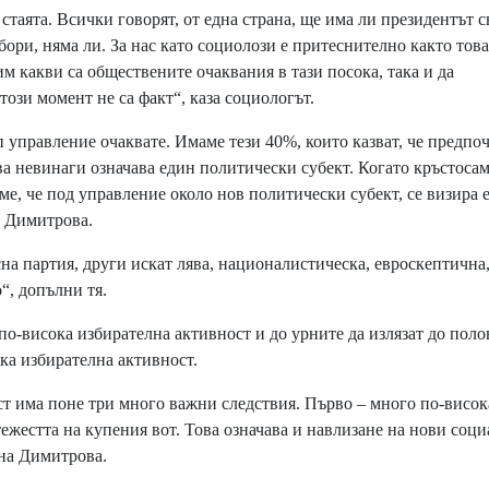
стаята. Всички говорят, от една страна, ще има ли президентът 
ори, няма ли. За нас като социолози е притеснително както това
м какви са обществените очаквания в тази посока, така и да
този момент не са факт“, каза социологът.
 управление очаквате. Имаме тези 40%, които казват, че предпо
а невинаги означава един политически субект. Когато кръстосам
ме, че под управление около нов политически субект, се визира 
е Димитрова.
на партия, други искат лява, националистическа, евроскептична
“, допълни тя.
 по-висока избирателна активност и до урните да излязат до пол
ка избирателна активност.
т има поне три много важни следствия. Първо – много по-висок
тежестта на купения вот. Това означава и навлизане на нови соц
яна Димитрова.