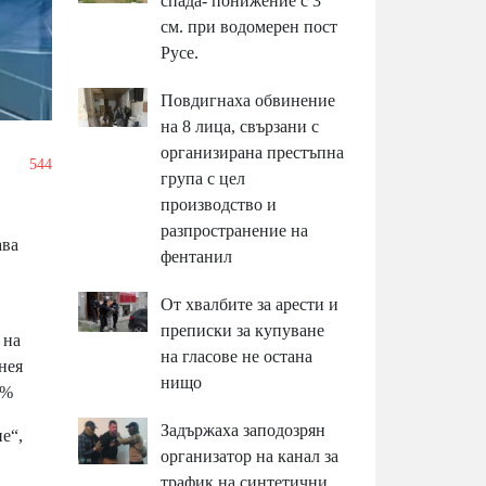
спада- понижение с 3
см. при водомерен пост
Русе.
Повдигнаха обвинение
на 8 лица, свързани с
организирана престъпна
/
544
група с цел
производство и
разпространение на
ава
фентанил
От хвалбите за арести и
преписки за купуване
 на
на гласове не остана
нея
нищо
8%
Задържаха заподозрян
е“,
организатор на канал за
трафик на синтетични