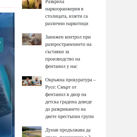
Разкриха
наркооранжерия в
столицата, иззети са
различни наркотици
Занижен контрол при
разпространението на
съставки за
производство на
фентанил у нас
Окръжна прокуратура –
Русе: Смърт от
фентанил в двор на
детска градина доведе
до разкриването на
двете престъпни групи
Дунав продължава да