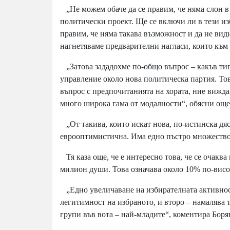
„Не можем обаче да се правим, че няма слон в 
политически проект. Ще се включи ли в тези изб
правим, че няма такава възможност и да не види
нагнетяваме предварителни нагласи, които към 
„Затова зададохме по-общо въпрос – какъв тип
управление около нова политическа партия. Тов
въпрос с предпочитанията на хората, ние вижда
много широка гама от модалности“, обясни ощ
„От такива, които искат нова, по-истинска дяс
еврооптимистична. Има едно пъстро множество
Тя каза още, че е интересно това, че се очаква
милион души. Това означава около 10% по-висо
„Едно увеличаване на избирателната активнос
легитимност на избраното, и второ – намалява 
групи във вота – най-младите“, коментира Бор