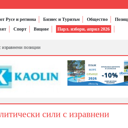
от Русе и региона
Бизнес и Туризъм
Общество
Позиц
вят
Спорт
Вицове
Парл. избори, април 2026
 с изравнени позиции
олитически сили с изравнени