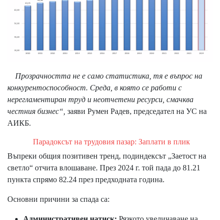
Прозрачността не е само статистика, тя е въпрос на
конкурентоспособност. Среда, в която се работи с
нерегламентиран труд и неотчетени ресурси, смачква
честния бизнес“,
заяви Румен Радев, председател на УС на
АИКБ.
Парадоксът на трудовия пазар: Заплати в плик
Въпреки общия позитивен тренд, подиндексът „Заетост на
светло“ отчита влошаване. През 2024 г. той пада до 81.21
пункта спрямо 82.24 през предходната година.
Основни причини за спада са:
Административен натиск:
Рязкото увеличаване на