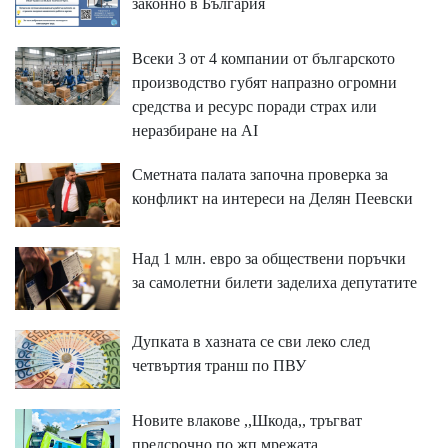
законно в България
Всеки 3 от 4 компании от българското
производство губят напразно огромни
средства и ресурс поради страх или
неразбиране на AI
Сметната палата започна проверка за
конфликт на интереси на Делян Пеевски
Над 1 млн. евро за обществени поръчки
за самолетни билети заделиха депутатите
Дупката в хазната се сви леко след
четвъртия транш по ПВУ
Новите влакове ,,Шкода,, тръгват
предсрочно по жп мрежата