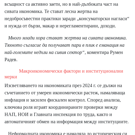
всъщност са активно заети, но в най-дълбоката част на
сивата икономика. Те стават лесна жертва на
недобросъвестни практики заради „консуматорски нагласи“
и нужда от бързи, макар и нерегламентирани, доходи.
Много млади хора стават жертва на сивата икономика.
Тяхното съгласие да получават пари в плик е еманация на
най-големите недъзи на сивия сектор“
, коментира Румен
Радев.
Макроикономически фактори и институционални
мерки
Изсветляването на икономиката през 2024 г. се дължи на
съчетанието от умерен икономически растеж, намаляваща
инфлация и засилен фискален контрол. Според анализа,
ключова роля играят координираните проверки между
НАП, НОИ и Главната инспекция по труда, както и
автоматичният обмен на информация между институциите.
Неформалната икономика е намаляла до историческия си