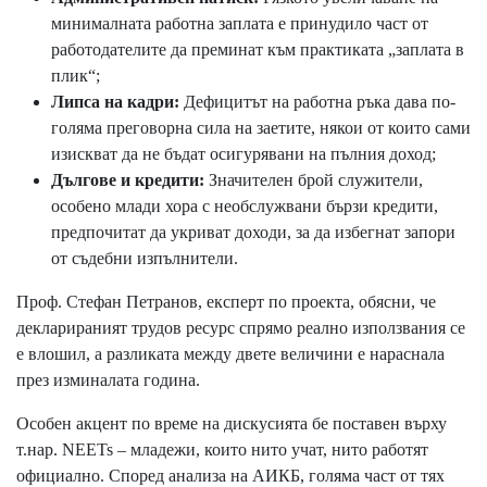
минималната работна заплата е принудило част от
работодателите да преминат към практиката „заплата в
плик“;
Липса на кадри:
Дефицитът на работна ръка дава по-
голяма преговорна сила на заетите, някои от които сами
изискват да не бъдат осигурявани на пълния доход;
Дългове и кредити:
Значителен брой служители,
особено млади хора с необслужвани бързи кредити,
предпочитат да укриват доходи, за да избегнат запори
от съдебни изпълнители.
Проф. Стефан Петранов, експерт по проекта, обясни, че
декларираният трудов ресурс спрямо реално използвания се
е влошил, а разликата между двете величини е нараснала
през изминалата година.
Особен акцент по време на дискусията бе поставен върху
т.нар. NEETs – младежи, които нито учат, нито работят
официално. Според анализа на АИКБ, голяма част от тях