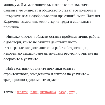
минимум. Имаме икономика, която изсветлява, което
означава, че бизнесът и обществото стават все по-зрели и
нетърпими към недобросъвестни практики“, смята Наталия
Ефремова, заместник-министър на труда и социалната
политика.
Няколко ключови области остават проблематични: работа
с договори, които не отчитат действителното
възнаграждение, допълнителна работа без договори,
некоректно деклариране на трудовия ресурс и отчитане на
оборотите в услугите.
Най-засегнати от сивите практики остават
строителството, земеделието и сектора на услугите –
традиционно трудоемките отрасли.
Тагове :
заплати
,
плик
,
икономика
,
пазар
,
труд
,