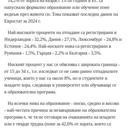
14,2% от хората на възраст 15-34 години в ЕС са
напуснали формално образование или обучение поне
веднъж през живота си. Това показват последни данни на
Евростат за 2024 г.
Най-високите проценти на отпадане са регистрирани в
Нидерландия - 32,2%, Дания - 27,1%, Люксембург - 24,8% и
Естония - 24,4%. Най-ниските нива са регистрирани в
Румъния - 1,5%, Гърция - 2,2% и България - 3,5%.
Ниският процент у нас се обяснява с широката граница -
от 15 до 34 г., т.е. изследват се не само ранно отпадналите
ученици, които у нас са около 8%, но и студентите и
младите хора, следващи в университет или обучаващи се
в образователна програма.
На всички нива на образование - ниско, средно и високо
- най-честата причина за незавършване на образователна
програма е, че тя не отговаря на очакванията на младите
или е твърде трудна (поне за 42,6% от хората, които са