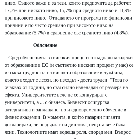
ниво. Същото важи и за тези, които предпочита да работят:
17,7% при ниското ниво, 15,7% при средното ниво и 11,9%
при високото ниво. Отпадането от програма по финансови
причини е по-често срещано при високото ниво на
образование (5,7%) в сравнение със средното ниво (4,8%).
Обяснение
Сред обясненията за високия процент отпаднали младежи
от образование в ЕС (и съответно ниският процент у нас) се
изтъква трудността на висшето образование в чужбина,
където входът е лесен, но изходът - доста труден. "Това го
очаквах от години, но съм силно изненадан от размера на
ефекта. Университетите вече не се конкурират с
университети, а ... с бизнеса. Бизнесът осигурява
алтернатива и заплащане, но и едновременно обучение в
бизнес академии. В момента, в който пазарни гиганти
декларираха, че не държат на диплома, нещата вече бяха
ясни. Технологиите имат водеща роля, според мен. Въпрос