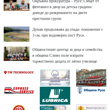
Окръжна прокуратура – Русе: Смърт от
фентанил в двор на детска градина
доведе до разкриването на двете
престъпни групи
Дунав продължава да спада- понижение с
3 см. при водомерен пост Русе.
Общностният център за деца и семейства
в община Сливо поле изпрати
тържествено децата от лятно училище