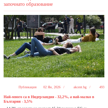
започнато образование
Публикация
02 Ян, 2026 /
akcent.bg /
493
Най-много са в Нидерландия - 32,2%, а най-малко в
България - 3,5%