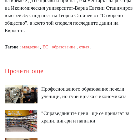
на време е да се прояви и при на", е коментарът на ректора
на Икономическия университет-Варна Евгени Станимиров
във фейсбук под пост на Георги Стойчев от "Отворено
общество", в което той споделя последните данни на
Евростат.
Тагове :
младежи
,
ЕС
,
образование
,
отказ
,
Прочети още
Професионалното образование печели
ученици, но губи връзка с икономиката
"Справедливите цени" ще се прилагат за
храни, цигари и напитки