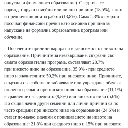
напуснали формалното образование). След това се
нареждат други семейни или лични причини (18,5%), както
и предпочитанията за работа (13,8%). Само 5,3% от хората
посочват финансови пречки като основна причина за
напускане на формална образователна програма или
обучение.
Посочените причини варират и в зависимост от нивото на
образование. Причините за незавършване, свързани със
самата образователна програма, съставляват 28,7%
при ниското ниво на образование, 35,9% - при средното
ниво и значителните 50,2% при високото ниво. Причините,
свързани със собствено заболяване или увреждане, обаче са
по-често срещани при ниското ниво на образование (11,1%)
в сравнение със средното (9,8%) или високото ниво (5,6%).
По същия начин други семейни или лични причини са по-
често срещани при ниското ниво на образование (24,6%) и
стават по-малко значими с повишаването на нивото на
образование: 21,8% при средното ниво и 15% при високото