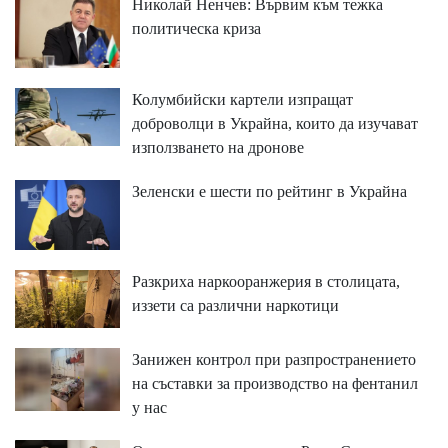
Николай Ненчев: Вървим към тежка
политическа криза
Колумбийски картели изпращат
доброволци в Украйна, които да изучават
използването на дронове
Зеленски е шести по рейтинг в Украйна
Разкриха наркооранжерия в столицата,
иззети са различни наркотици
Занижен контрол при разпространението
на съставки за производство на фентанил
у нас