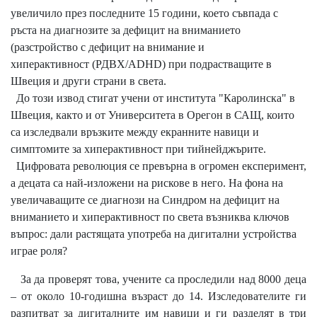
увеличило през последните 15 години, което съвпада с
ръста на диагнозите за дефицит на вниманието
(разстройство с дефицит на внимание и
хиперактивност (РДВХ/ADHD) при подрастващите в
Швеция и други страни в света.
До този извод стигат учени от института "Каролинска" в
Швеция, както и от Университета в Орегон в САЩ, които
са изследвали връзките между екранните навици и
симптомите за хиперактивност при тийнейджърите.
Цифровата революция се превърна в огромен експеримент,
а децата са най-изложени на рискове в него. На фона на
увеличаващите се диагнози на Синдром на дефицит на
вниманието и хиперактивност по света възниква ключов
въпрос: дали растящата употреба на дигитални устройства
играе роля?
За да проверят това, учените са проследили над 8000 деца
– от около 10-годишна възраст до 14. Изследователите ги
разпитват за дигиталните им навици и ги разделят в три