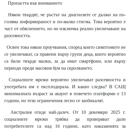
Пропастта във вниманието
Някои твърдят, че ръстът на диагнозите се дължи на по-
голяма информираност и по-малко стигма. Това вероятно е
част от обяснението, но не изключва реално увеличаване на
разсеяността.
Освен това някои проучвания, според които симптомите не
се увеличават, са правени върху групи деца, които вероятно
са били твърде малки, за да имат смартфони, или върху
периоди преди масовия бум на скролването.
Социалните мрежи вероятно увеличават разсеяността и
употребата им е експлодирала. И какво следва? В САЩ
минималната възраст за акаунт в повечето платформи е 13
години, но тези ограничения лесно се заобикалят.
Австралия отиде най-далеч. От 10 декември 2025 г.
социалните мрежи трябва да проверяват дали
потребителите са над 16 години, като наказанията за