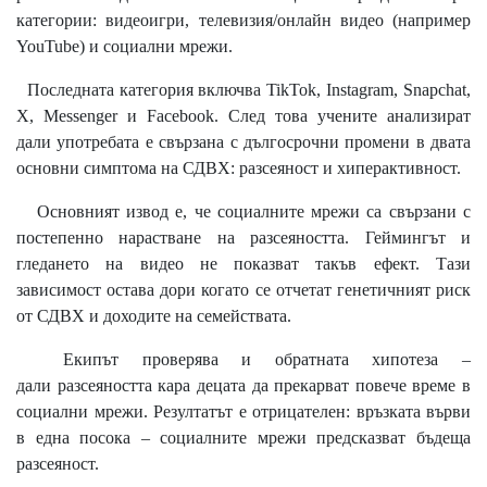
категории: видеоигри, телевизия/онлайн видео (например
YouTube) и социални мрежи.
Последната категория включва TikTok, Instagram, Snapchat,
X, Messenger и Facebook. След това учените анализират
дали употребата е свързана с дългосрочни промени в двата
основни симптома на СДВХ: разсеяност и хиперактивност.
Основният извод е, че социалните мрежи са свързани с
постепенно нарастване на разсеяността. Геймингът и
гледането на видео не показват такъв ефект. Тази
зависимост остава дори когато се отчетат генетичният риск
от СДВХ и доходите на семействата.
Екипът проверява и обратната хипотеза –
дали разсеяността кара децата да прекарват повече време в
социални мрежи. Резултатът е отрицателен: връзката върви
в една посока – социалните мрежи предсказват бъдеща
разсеяност.