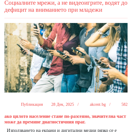
Социалните мрежи, а не видеоигрите, водят до
дефицит на вниманието при младежи
Публикация
28 Дек, 2025 /
akcent.bg /
582
ако цялото население стане по-разсеяно, значителна част
може да премине диагностичния праг.
Използването на екрани и дигитални медии рязко се е