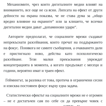
Механизмите, чрез които дигиталните медии влияят на
вниманието, все още не са ясни. Липсата на ефект от други
дейности на екрана показва, че не става дума за „общо
вредно влияние на екраните“ или за клишето, че всички
дигитални медии дават „допаминови удари“.
Авторите предполагат, че социалните мрежи създават
непрекъснати разсейвания, които пречат на поддържането
на фокус. Понякога не самите съобщения, а очакването дали
е пристигнало ново, действа като психологическо
разсейване. Тези малки прекъсвания увреждат
концентрацията в момента, а когато продължат с месеци и
години, вероятно имат и траен ефект.
Геймингът, за разлика от това, протича в ограничени сесии
и изисква постоянен фокус върху една задача.
Статистически ефектът на социалните мрежи не е огромен
– не е достатъчен сам по себе си да превърне човек с