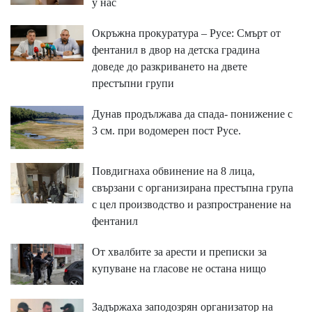
у нас
Окръжна прокуратура – Русе: Смърт от
фентанил в двор на детска градина
доведе до разкриването на двете
престъпни групи
Дунав продължава да спада- понижение с
3 см. при водомерен пост Русе.
Повдигнаха обвинение на 8 лица,
свързани с организирана престъпна група
с цел производство и разпространение на
фентанил
От хвалбите за арести и преписки за
купуване на гласове не остана нищо
Задържаха заподозрян организатор на