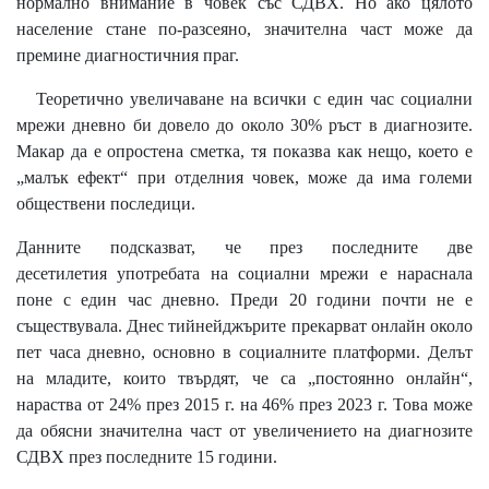
нормално внимание в човек със СДВХ. Но ако цялото
население стане по-разсеяно, значителна част може да
премине диагностичния праг.
Теоретично увеличаване на всички с един час социални
мрежи дневно би довело до около 30% ръст в диагнозите.
Макар да е опростена сметка, тя показва как нещо, което е
„малък ефект“ при отделния човек, може да има големи
обществени последици.
Данните подсказват, че през последните две
десетилетия употребата на социални мрежи е нараснала
поне с един час дневно. Преди 20 години почти не е
съществувала. Днес тийнейджърите прекарват онлайн около
пет часа дневно, основно в социалните платформи. Делът
на младите, които твърдят, че са „постоянно онлайн“,
нараства от 24% през 2015 г. на 46% през 2023 г. Това може
да обясни значителна част от увеличението на диагнозите
СДВХ през последните 15 години.