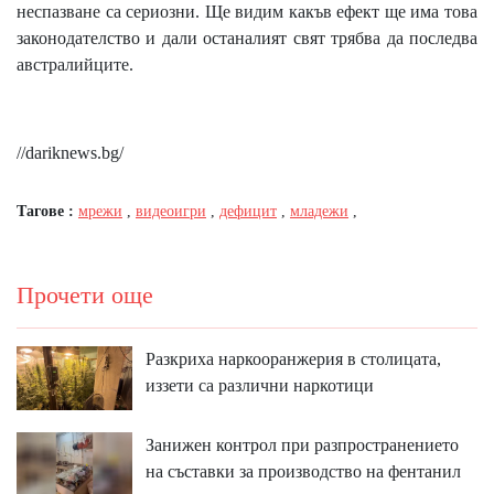
неспазване са сериозни. Ще видим какъв ефект ще има това
законодателство и дали останалият свят трябва да последва
австралийците.
//dariknews.bg/
Тагове :
мрежи
,
видеоигри
,
дефицит
,
младежи
,
Прочети още
Разкриха наркооранжерия в столицата,
иззети са различни наркотици
Занижен контрол при разпространението
на съставки за производство на фентанил