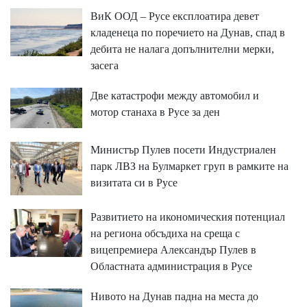
ВиК ООД – Русе експлоатира девет
кладенеца по поречието на Дунав, спад в
дебита не налага допълнителни мерки,
засега
Две катастрофи между автомобил и
мотор станаха в Русе за ден
Министър Пулев посети Индустриален
парк ЛВЗ на Булмаркет груп в рамките на
визитата си в Русе
Развитието на икономическия потенциал
на региона обсъдиха на среща с
вицепремиера Александър Пулев в
Областната администрация в Русе
Нивото на Дунав падна на места до