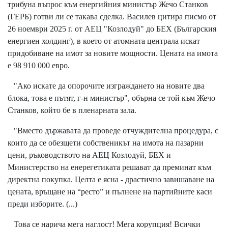
трибуна въпрос към енергийния министър Жечо Станков
(ГЕРБ) готви ли се такава сделка. Василев цитира писмо от
26 ноември 2025 г. от АЕЦ "Козлодуй" до БЕХ (Българския
енергиен холдинг), в което от атомната централа искат
придобиване на имот за новите мощности. Цената на имота
е 98 910 000 евро.
"Ако искате да опорочите изграждането на новите два
блока, това е пътят, г-н министър", обърна се той към Жечо
Станков, който бе в пленарната зала.
"Вместо държавата да проведе отчуждителна процедура, с
които да се обезщети собственикът на имота на пазарни
цени, ръководството на АЕЦ Козлодуй, БЕХ и
Министерство на енерегетиката решават да преминат към
директна покупка. Целта е ясна - драстично завишаване на
цената, връщане на “ресто” и пълнене на партийните каси
преди изборите. (...)
Това се нарича мега наглост! Мега корупция! Всички