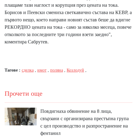
плащаме тази наглост и корупция през цената на тока.
Борисов и Пеевски смениха светкавично състава на КЕВР, а
първото нещо, което направи новият състав беше да вдигне
РЕКОРДНО цената на тока - само за няколко месеца, повече
отколкото за последните три години взети заедно",
коментира Сабрутев.
Тагове :
сделка
,
имот
,
поляна
,
Козлодуй
,
Прочети още
Повдигнаха обвинение на 8 лица,
свързани с организирана престъпна група
с цел производство и разпространение на
фентанил