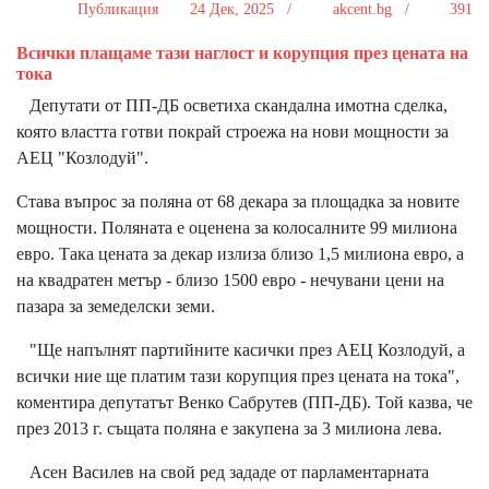
Публикация
24 Дек, 2025 /
akcent.bg /
391
Всички плащаме тази наглост и корупция през цената на
тока
Депутати от ПП-ДБ осветиха скандална имотна сделка,
която властта готви покрай строежа на нови мощности за
АЕЦ "Козлодуй".
Става въпрос за поляна от 68 декара за площадка за новите
мощности. Поляната е оценена за колосалните 99 милиона
евро. Така цената за декар излиза близо 1,5 милиона евро, а
на квадратен метър - близо 1500 евро - нечувани цени на
пазара за земеделски земи.
"Ще напълнят партийните касички през АЕЦ Козлодуй, а
всички ние ще платим тази корупция през цената на тока",
коментира депутатът Венко Сабрутев (ПП-ДБ). Той казва, че
през 2013 г. същата поляна е закупена за 3 милиона лева.
Асен Василев на свой ред зададе от парламентарната