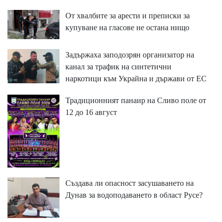
От хвалбите за арести и преписки за
купуване на гласове не остана нищо
Задържаха заподозрян организатор на
канал за трафик на синтетични
наркотици към Украйна и държави от ЕС
Традиционният панаир на Сливо поле от
12 до 16 август
Създава ли опасност засушаването на
Дунав за водоподаването в област Русе?