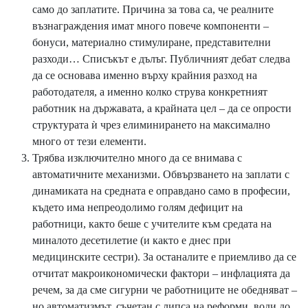
само до заплатите. Причина за това са, че реалните
възнаграждения имат много повече компоненти –
бонуси, материално стимулиране, представителни
разходи… Списъкът е дълъг. Публичният дебат следва
да се основава именно върху крайния разход на
работодателя, а именно колко струва конкретният
работник на държавата, а крайната цел – да се опрости
структурата ѝ чрез елиминирането на максимално
много от тези елементи.
Трябва изключително много да се внимава с
автоматичните механизми. Обвързването на заплати с
динамиката на средната е оправдано само в професии,
където има непреодолимо голям дефицит на
работници, както беше с учителите към средата на
миналото десетилетие (и както е днес при
медицинските сестри). За останалите е приемливо да се
отчитат макроикономически фактори – инфлацията да
речем, за да сме сигурни че работниците не обедняват –
но автоматизмът, съчетан с липса на реформи, води до