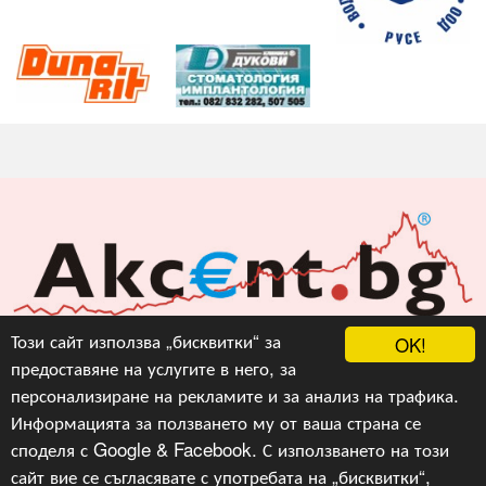
Акцент БГ ЕООД
Този сайт използва „бисквитки“ за
OK!
предоставяне на услугите в него, за
info@akcent.bg
персонализиране на рекламите и за анализ на трафика.
Facebook
Информацията за ползването му от ваша страна се
споделя с Google & Facebook. С използването на този
сайт вие се съгласявате с употребата на „бисквитки“,
Copyright © 2010, 2016, 2018-2022, 2023, v.3.0,
Акцент