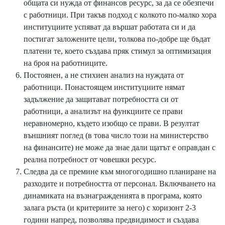
общата си нужда от финансов ресурс, за да се обезпечи
с работници. При такъв подход с колкото по-малко хора
институциите успяват да вършат работата си и да
постигат заложените цели, толкова по-добре ще бъдат
платени те, което създава пряк стимул за оптимизация
на броя на работниците.
Постоянен, а не стихиен анализ на нуждата от
работници. Понастоящем институциите нямат
задължение да защитават потребността си от
работници, а анализът на функциите се прави
неравномерно, където изобщо се прави. В резултат
външният поглед (в това число този на министерство
на финансите) не може да знае дали щатът е оправдан с
реална потребност от човешки ресурс.
Следва да се премине към многогодишно планиране на
разходите и потребността от персонал. Включването на
динамиката на възнагражденията в програма, която
залага ръста (и критериите за него) с хоризонт 2-3
години напред, позволява предвидимост и създава