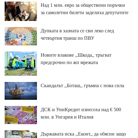
Над 1 млн. евро за обществени поръчки
за самолетни билети заделиха депутатите
Дупката в хазната се сви леко след
четвъртия транш по ПВУ
Новите влакове ,,Шкода,, тръгват
предсрочно по жп мрежата
Скандалът ,,Боташ,, гръмна с нова сила
ДСК и УниКредит изнесоха над € 500
млн. в Унгария и Италия
Държавата иска ,,Еконт,, да обясни защо