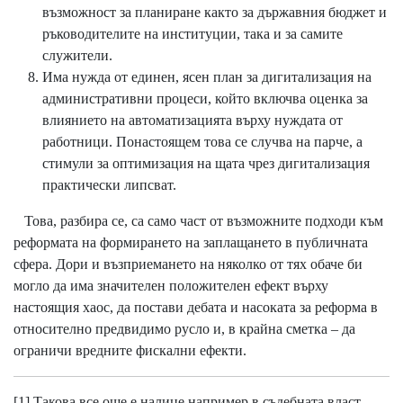
възможност за планиране както за държавния бюджет и
ръководителите на институции, така и за самите
служители.
Има нужда от единен, ясен план за дигитализация на
административни процеси, който включва оценка за
влиянието на автоматизацията върху нуждата от
работници. Понастоящем това се случва на парче, а
стимули за оптимизация на щата чрез дигитализация
практически липсват.
Това, разбира се, са само част от възможните подходи към
реформата на формирането на заплащането в публичната
сфера. Дори и възприемането на няколко от тях обаче би
могло да има значителен положителен ефект върху
настоящия хаос, да постави дебата и насоката за реформа в
относително предвидимо русло и, в крайна сметка – да
ограничи вредните фискални ефекти.
[1]
Такова все още е налице например в съдебната власт.