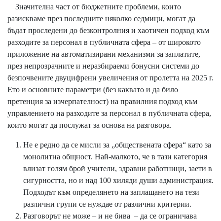
Значителна част от бюджетните проблеми, които
разискваме през последните няколко седмици, могат да
бъдат проследени до безконтролния и хаотичен подход към
разходите за персонал в публичната сфера – от широкото
приложение на автоматизирани механизми за заплатите,
през непрозрачните и неразбираеми бонусни системи до
безпочвените двуцифрени увеличения от пролетта на 2025 г.
Ето и основните параметри (без каквато и да било
претенция за изчерпателност) на правилния подход към
управлението на разходите за персонал в публичната сфера,
които могат да послужат за основа на разговора.
Не е редно да се мисли за „обществената сфера“ като за
монолитна общност. Най-малкото, че в тази категория
влизат голям брой учители, здравни работници, заети в
сигурността, но и над 100 хиляди души администрация.
Подходът към определянето на заплащането на тези
различни групи се нуждае от различни критерии.
Разговорът не може – и не бива – да се ограничава