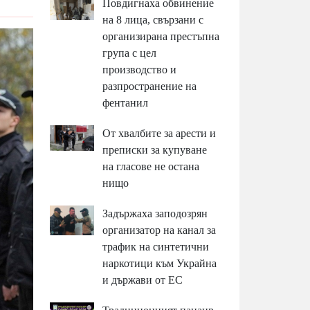
Повдигнаха обвинение
на 8 лица, свързани с
организирана престъпна
група с цел
производство и
разпространение на
фентанил
От хвалбите за арести и
преписки за купуване
на гласове не остана
нищо
Задържаха заподозрян
организатор на канал за
трафик на синтетични
наркотици към Украйна
и държави от ЕС