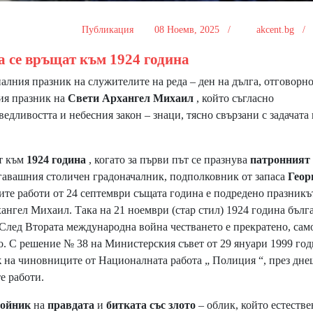
Публикация
08 Ноемв, 2025 /
akcent.bg 
а се връщат към 1924 година
алния празник на служителите на реда – ден на дълга, отговорно
ния празник на
Свети Архангел Михаил
, който съгласно
аведливостта и небесния закон – знаци, тясно свързани с задачата
т към
1924 година
, когато за първи път се празнува
патронният
гавашния столичен градоначалник, подполковник от запаса
Геор
ите работи от 24 септември същата година е подредено празникъ
хангел Михаил. Така на 21 ноември (стар стил) 1924 година бълг
След Втората международна война честването е прекратено, сам
о. С решение № 38 на Министерския съвет от 29 януари 1999 год
к
на чиновниците от Националната работа „ Полиция “, през дн
е работи.
тойник
на
правдата
и
битката със злото
– облик, който естестве