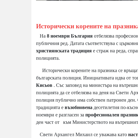
Исторически корените на празник
На
8 ноември България
отбелязва професион
публичния ред. Датата съответствува с църков
християнската традиция
е страж на реда, спр
полицията.
Исторически корените на празника се връща
българската полиция. Инициативата идва от то
Кисьов
. Със заповед на министъра на вътрешн
полицията да се отбелязва на деня на Свети Ар
полиция публично има собствен патронен ден. 
традицията е
възобновена
десетилетия по-късн
ноември е разгласен за
професионален празни
ден част от
към Министерството на вътрешнит
Свети Архангел Михаил се уважава като
нас