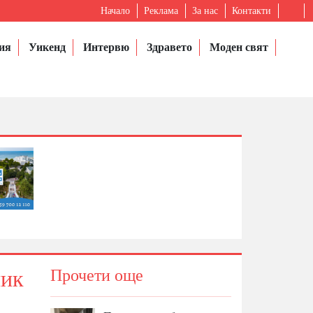
Начало
Реклама
За нас
Контакти
ия
Уикенд
Интервю
Здравето
Моден свят
ник
Прочети още