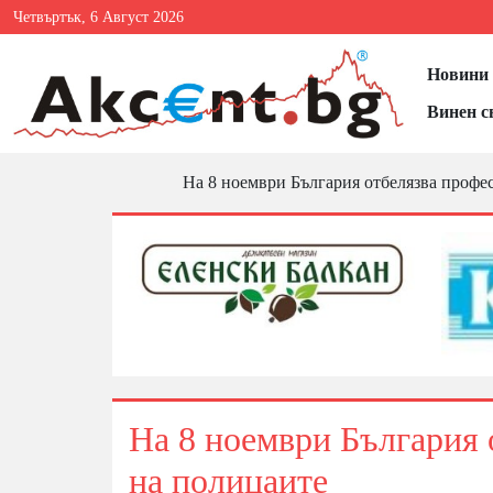
Четвъртък, 6 Август 2026
Новини 
Винен с
На 8 ноември България отбелязва профе
На 8 ноември България
на полицаите