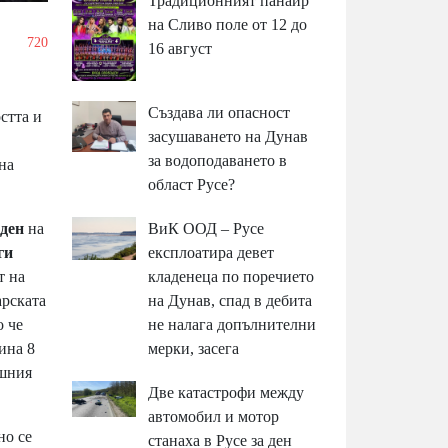
Традиционният панаир
на Сливо поле от 12 до
/
720
16 август
Създава ли опасност
стта и
засушаването на Дунав
за водоподаването в
 на
област Русе?
ВиК ООД – Русе
 ден
на
експлоатира девет
ги
кладенеца по поречието
т на
на Дунав, спад в дебита
арската
не налага допълнителни
о че
мерки, засега
ина 8
ешния
Две катастрофи между
автомобил и мотор
но се
станаха в Русе за ден