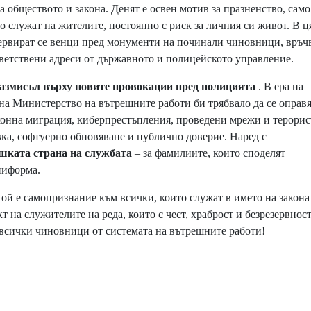
а обществото и закона. Денят е освен мотив за празненство, само
о служат на жителите, постоянно с риск за личния си живот. В ц
сервират се венци пред монументи на починали чиновници, връчв
иветствени адреси от държавното и полицейското управление.
азмисъл върху новите провокации пред полицията
. В ера на
а Министерство на вътрешните работи би трябвало да се оправ
законна миграция, киберпрестъпления, проведени мрежи и терори
вка, софтуерно обновяване и публично доверие. Наред с
шката страна на службата
– за фамилиите, които споделят
ниформа.
той е самопризнание към всички, които служат в името на закона
т на служителите на реда, които с чест, храброст и безрезервност
 всички чиновници от системата на вътрешните работи!