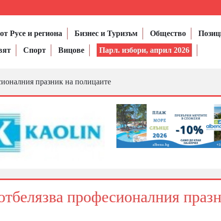
от Русе и региона
Бизнес и Туризъм
Общество
Позиц
вят
Спорт
Вицове
Парл. избори, април 2026
сионалния празник на полицаите
 отбелязва професионалния праз