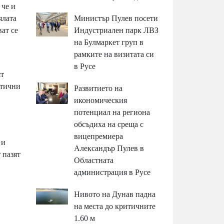
 че и
Министър Пулев посети
ялата
Индустриален парк ЛВЗ
ат се
на Булмаркет груп в
рамките на визитата си
в Русе
ят
стични
Развитието на
икономическия
потенциал на региона
обсъдиха на среща с
вицепремиера
 и
Александър Пулев в
 пазят
Областната
администрация в Русе
Нивото на Дунав падна
на места до критичните
1.60 м