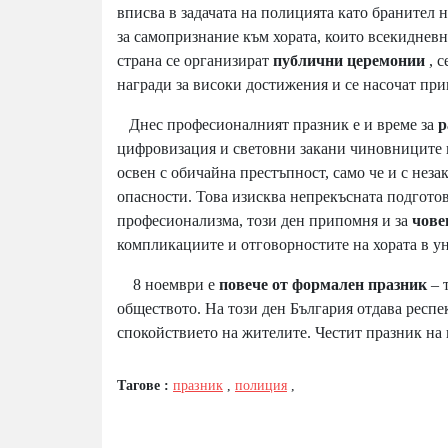
вписва в задачата на полицията като бранител н
за самопризнание към хората, които всекидневн
страна се организират
публични церемонии
, 
награди за високи достижения и се насочат пр
Днес професионалният празник е и време за
р
цифровизация и световни закани чиновниците н
освен с обичайна престъпност, само че и с не
опасности. Това изисква непрекъсната подгото
професионализма, този ден припомня и за
чове
компликациите и отговорностите на хората в у
8 ноември е
повече от формален празник
– 
обществото. На този ден България отдава респек
спокойствието на жителите. Честит празник на
Тагове :
празник
,
полиция
,