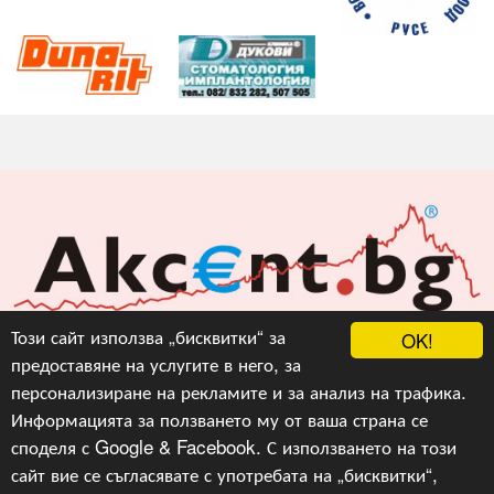
Акцент БГ ЕООД
Този сайт използва „бисквитки“ за
OK!
предоставяне на услугите в него, за
info@akcent.bg
персонализиране на рекламите и за анализ на трафика.
Facebook
Информацията за ползването му от ваша страна се
споделя с Google & Facebook. С използването на този
сайт вие се съгласявате с употребата на „бисквитки“,
Copyright © 2010, 2016, 2018-2022, 2023, v.3.0,
Акцент
БГ ЕООД
, Уеб Дизайн и програмиране :
Гейт.БГ