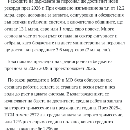
Разходите на държавата за персонал ще достигнат нови
рекорди през 2026 г. При очаквано изпълнение за т.г. от 12.2
млрд. евро, догодина за заплати, осигуровки и обезщетения
във всички публични системи, включително общините, ще
отиват 13.1 млрд. евро или 1 млрд. евро повече. Много
сериозна част от този ръст се пада на сектор сигурност и
отбрана, като бюджетите на двете министерства за персонал
ще достигнат рекордните 3.6 млрд. евро (7 млрд. лв.).
Това показва прегледът на средносрочната бюджетна
прогноза за 2026-2028 и проектобюджет 2026.
По закон разходите в МВР и МО бяха обвързани със
средната работна заплата за страната и всеки ръст в нея
води до ръст в цялата система. Възнагражденията се
изчисляват на базата на достигната средна работна заплата
за второто тримесечие на предходната година. През 2025-а
НСИ отчете 2572 лв. средна заплата за второто тримесечие,
или 12% ръст спрямо година по-рано, когато средното
възнаграждение бе 2296 лв.