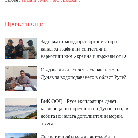
Тагове :
заплати
,
МВР
,
МО
,
разходи
,
Прочети още
Задържаха заподозрян организатор на
канал за трафик на синтетични
наркотици към Украйна и държави от ЕС
Създава ли опасност засушаването на
Дунав за водоподаването в област Русе?
ВиК ООД – Русе експлоатира девет
кладенеца по поречието на Дунав, спад в
дебита не налага допълнителни мерки,
засега
Две катастрофи между автомобил и