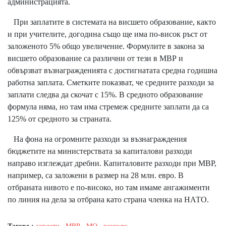
администрацията.
При заплатите в системата на висшето образование, както
и при учителите, догодина също ще има по-висок ръст от
заложеното 5% общо увеличение. Формулите в закона за
висшето образование са различни от тези в МВР и
обвързват възнагражденията с достигнатата средна годишна
работна заплата. Сметките показват, че средните разходи за
заплати следва да скочат с 15%. В средното образование
формула няма, но там има стремеж средните заплати да са
125% от средното за страната.
На фона на огромните разходи за възнаграждения
бюджетите на министерствата за капиталови разходи
направо изглеждат дребни. Капиталовите разходи при МВР,
например, са заложени в размер на 28 млн. евро. В
отбраната нивото е по-високо, но там имаме ангажименти
по линия на дела за отбрана като страна членка на НАТО.