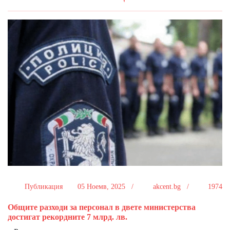
Публикация
05 Ноемв, 2025 /
akcent.bg /
1974
Общите разходи за персонал в двете министерства
достигат рекордните 7 млрд. лв.