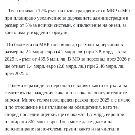
Това означава 12% ръст на възнагражденията в МВР и МО
при планирано увеличение за държавната администрация в
размер от 5% за всички системи, с изключение на онези, за
които има утвърдени формули.
По бюджета на МВР това води до разходи за персонал в
размер на 2.2 млрд. евро (4.2 млрд. лв.) при 3.8 млрд. лв. за
2025 г. - ръст от 435.5 млн. лв. В МО за персонал през 2026 г.
ще отиват 1.4 млрд. евро (2.8 млрд. лв.) при 2.46 млрд. лв.
през 2025 г.
Големите разходи за персонал се влияят както от ръста на
самите възнаграждения, така и от скока на осигурителните
вноски. Много голям извънреден разход през 2025 г. е имало
и по отношение на изплащане на обезщетения, като те,
според последни оценки, ще се окажат 1.5 млрд. евро при
планирани 862 млн. евро. Това може да се дължи на
пенсиониране на по-големи групи, както и на чистки в