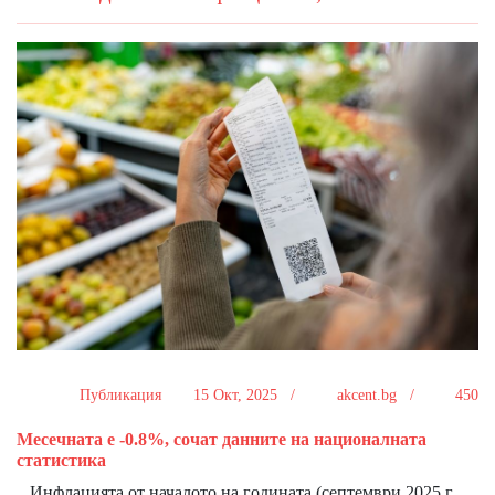
Публикация
15 Окт, 2025 /
akcent.bg /
450
Месечната е -0.8%, сочат данните на националната
статистика
Инфлацията от началото на годината (септември 2025 г.