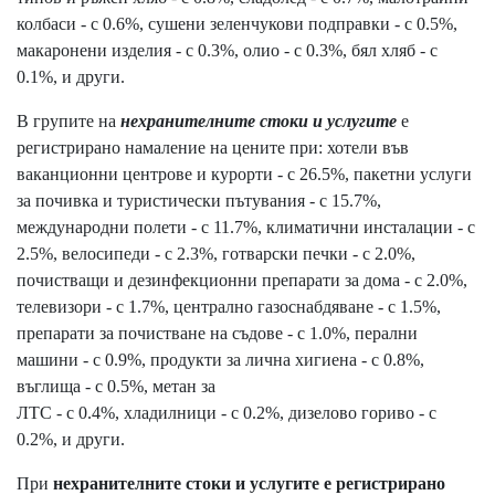
колбаси - с 0.6%, сушени зеленчукови подправки - с 0.5%,
макаронени изделия - с 0.3%, олио - с 0.3%, бял хляб - с
0.1%, и други.
В групите на
нехранителните стоки и услугите
е
регистрирано намаление на цените при: хотели във
ваканционни центрове и курорти - с 26.5%, пакетни услуги
за почивка и туристически пътувания - с 15.7%,
международни полети - с 11.7%, климатични инсталации - с
2.5%, велосипеди - с 2.3%, готварски печки - с 2.0%,
почистващи и дезинфекционни препарати за дома - с 2.0%,
телевизори - с 1.7%, централно газоснабдяване - с 1.5%,
препарати за почистване на съдове - с 1.0%, перални
машини - с 0.9%, продукти за лична хигиена - с 0.8%,
въглища - с 0.5%, метан за
ЛТС - с 0.4%, хладилници - с 0.2%, дизелово гориво - с
0.2%, и други.
При
нехранителните стоки и услугите е регистрирано