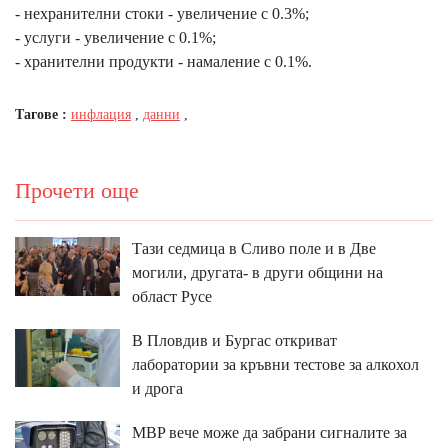
- нехранителни стоки - увеличение с 0.3%;
- услуги - увеличение с 0.1%;
- хранителни продукти - намаление с 0.1%.
Тагове :
инфлация
,
данни
,
Прочети още
Тази седмица в Сливо поле и в Две
могили, другата- в други общини на
област Русе
В Пловдив и Бургас откриват
лаборатории за кръвни тестове за алкохол
и дрога
MBP вeчe мoжe дa зaбpaни cигнaлитe зa