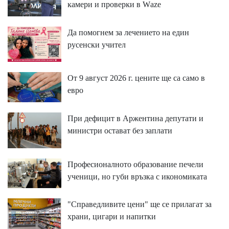
ĸaмepи и пpoвepĸи в Wаzе
Да помогнем за лечението на един
русенски учител
От 9 август 2026 г. цените ще са само в
евро
При дефицит в Аржентина депутати и
министри остават без заплати
Професионалното образование печели
ученици, но губи връзка с икономиката
"Справедливите цени" ще се прилагат за
храни, цигари и напитки