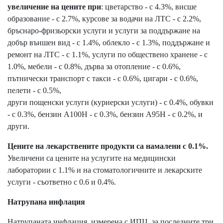
увеличение на цените при
: цветарство - с 4.3%, висше
образование - с 2.7%, курсове за водачи на ЛТС - с 2.2%,
бръснаро-фризьорски услуги и услуги за поддържане на
добър външен вид - с 1.4%, облекло - с 1.3%, поддържане и
ремонт на ЛТС - с 1.1%, услуги по обществено хранене - с
1.0%, мебели - с 0.8%, дърва за отопление - с 0.6%,
пътнически транспорт с такси - с 0.6%, цигари - с 0.6%,
пелети - с 0.5%,
други пощенски услуги (куриерски услуги) - с 0.4%, обувки
- с 0.3%, бензин А100Н - с 0.3%, бензин А95Н - с 0.2%, и
други.
Цените на лекарствените продукти са намалени с 0.1%.
Увеличени са цените на услугите на медицински
лаборатории с 1.1% и на стоматологичните и лекарските
услуги - съответно с 0.6 и 0.4%.
Натрупана инфлация
Натрупаната инфлация, измерена с ИПЦ, за последните три