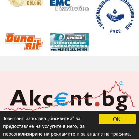
Акцент БГ ЕООД
Този сайт използва „бисквитки“ за
OK!
предоставяне на услугите в него, за
info@akcent.bg
персонализиране на рекламите и за анализ на трафика.
Facebook