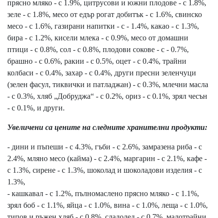
прясно мляко - с 1.9%, цитрусови и южни плодове - с 1.8%,
зеле - с 1.8%, месо от едър рогат добитък - с 1.6%, свинско
месо - с 1.6%, газирани напитки - с - 1.4%, какао - с 1.3%,
бира - с 1.2%, кисели млека - с 0.9%, месо от домашни
птици - с 0.8%, сол - с 0.8%, плодови сокове - с - 0.7%,
брашно - с 0.6%, ракии - с 0.5%, оцет - с 0.4%, трайни
колбаси - с 0.4%, захар - с 0.4%, други пресни зеленчуци
(зелен фасул, тиквички и патладжан) - с 0.3%, млечни масла
- с 0.3%, хляб „Добруджа“ - с 0.2%, ориз - с 0.1%, зрял чесън
- с 0.1%, и други.
Увеличени са цените на следните хранителни продукти:
- дини и пъпеши - с 4.3%, гъби - с 2.6%, замразена риба - с
2.4%, мляно месо (кайма) - с 2.4%, маргарин - с 2.1%, кафе -
с 1.3%, сирене - с 1.3%, шоколад и шоколадови изделия - с
1.3%,
- кашкавал - с 1.2%, пълномаслено прясно мляко - с 1.1%,
зрял боб - с 1.1%, яйца - с 1.0%, вина - с 1.0%, леща - с 1.0%,
типов и ръжен хляб - с 0.8%, сладолед - с 0.7%, малотрайни