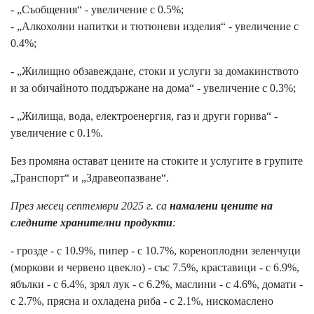
- „Съобщения“ - увеличение с 0.5%;
- „Алкохолни напитки и тютюневи изделия“ - увеличение с
0.4%;
- „Жилищно обзавеждане, стоки и услуги за домакинството
и за обичайното поддържане на дома“ - увеличение с 0.3%;
- „Жилища, вода, електроенергия, газ и други горива“ -
увеличение с 0.1%.
Без промяна остават цените на стоките и услугите в групите
„Транспорт“ и „Здравеопазване“.
През месец септември 2025 г. са
намалени цените на
следните
хранителни продукти
:
- грозде - с 10.9%, пипер - с 10.7%, кореноплодни зеленчуци
(моркови и червено цвекло) - със 7.5%, краставици - с 6.9%,
ябълки - с 6.4%, зрял лук - с 6.2%, маслини - с 4.6%, домати -
с 2.7%, прясна и охладена риба - с 2.1%, нискомаслено