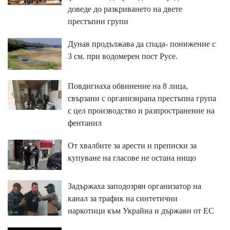
доведе до разкриването на двете
престъпни групи
Дунав продължава да спада- понижение с
3 см. при водомерен пост Русе.
Повдигнаха обвинение на 8 лица,
свързани с организирана престъпна група
с цел производство и разпространение на
фентанил
От хвалбите за арести и преписки за
купуване на гласове не остана нищо
Задържаха заподозрян организатор на
канал за трафик на синтетични
наркотици към Украйна и държави от ЕС