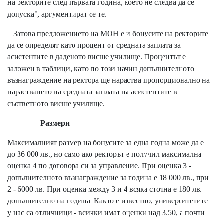
на ректорите след първата година, което не следва да се
допуска", аргументират се те.
Затова предложението на МОН е и бонусите на ректорите
да се определят като процент от средната заплата за
асистентите в даденото висше училище. Процентът е
заложен в таблици, като по този начин допълнителното
възнаграждение на ректора ще нараства пропорционално на
нарастването на средната заплата на асистентите в
съответното висше училище.
Размери
Максималният размер на бонусите за една годна може да е
до 36 000 лв., но само ако ректорът е получил максимална
оценка 4 по договора си за управление. При оценка 3 -
допълнителното възнаграждение за година е 18 000 лв., при
2 - 6000 лв. При оценка между 3 и 4 всяка стотна е 180 лв.
допълнително на година. Както е известно,
университетите
у нас са отличници
- всички имат оценки над 3.50, а почти