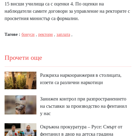
15 висши училища са с оценки 4. По оценки на
наблюдатели самите
договори за управление на ректорите с
просветния министър са формални
.
Тагове :
бонуси
,
ректори
,
заплата
,
Прочети още
Разкриха наркооранжерия в столицата,
иззети са различни наркотици
Занижен контрол при разпространението
на съставки за производство на фентанил
у нас
Окръжна прокуратура – Русе: Смърт от
фентанил в двор на детска градина