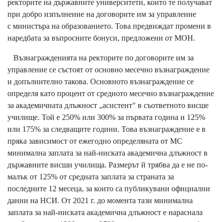
ректорите на държавните университети, които те получават
при добро изпълнение на договорите им за управление
с министъра на образованието. Това предвиждат промени в
наредбата за въпросните бонуси, предложени от МОН.
Възнагражденията на ректорите по договорите им за
управление се състоят от основно месечно възнаграждение
и допълнително такова. Основното възнаграждение се
определя като процент от средното месечно възнаграждение
за академичната длъжност „асистент" в съответното висше
училище. Той е 250% или 300% за първата година и 125%
или 175% за следващите години. Това възнаграждение е в
пряка зависимост от ежегодно определяната от МС
минимална заплата за най-ниската академична длъжност в
държавните висши училища. Размерът й трябва да е не по-
малък от 125% от средната заплата за страната за
последните 12 месеца, за които са публикувани официални
данни на НСИ. От 2021 г. до момента тази минимална
заплата за най-ниската академична длъжност е нараснала