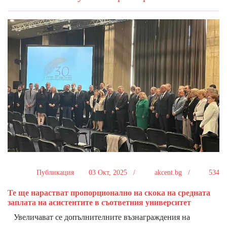
Публикация
03 Окт, 2025 /
akcent.bg /
534
Те ще нарастват пропорционално на скока на средната
заплата на асистентите в съответния университет
Увеличават се допълнителните възнаграждения на