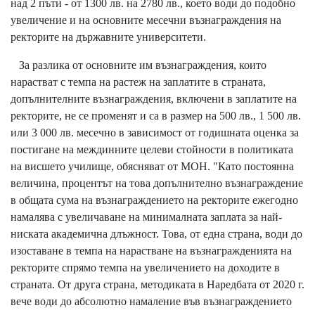
над 2 пъти - от 1300 лв. на 2780 лв., което води до подобно
увеличение и на основните месечни възнаграждения на
ректорите на държавните университети.
За разлика от основните им възнаграждения, които
нарастват с темпа на растеж на заплатите в страната,
допълнителните възнаграждения, включени в заплатите на
ректорите, не се променят и са в размер на 500 лв., 1 500 лв.
или 3 000 лв. месечно в зависимост от годишната оценка за
постигане на междинните целеви стойности в политиката
на висшето училище, обясняват от МОН. "Като постоянна
величина, процентът на това допълнително възнаграждение
в общата сума на възнаграждението на ректорите ежегодно
намалява с увеличаване на минималната заплата за най-
ниската академична длъжност. Това, от една страна, води до
изоставане в темпа на нарастване на възнагражденията на
ректорите спрямо темпа на увеличението на доходите в
страната. От друга страна, методиката в Наредбата от 2020 г.
вече води до абсолютно намаление във възнаграждението