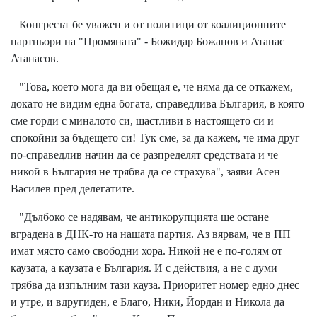
Конгресът бе уважен и от политици от коалиционните
партньори на "Промяната" - Божидар Божанов и Атанас
Атанасов.
"Това, което мога да ви обещая е, че няма да се откажем,
докато не видим една богата, справедлива България, в която
сме горди с миналото си, щастливи в настоящето си и
спокойни за бъдещето си! Тук сме, за да кажем, че има друг
по-справедлив начин да се разпределят средствата и че
никой в България не трябва да се страхува", заяви Асен
Василев пред делегатите.
"Дълбоко се надявам, че антикорупцията ще остане
вградена в ДНК-то на нашата партия. Аз вярвам, че в ПП
имат място само свободни хора. Никой не е по-голям от
каузата, а каузата е България. И с действия, а не с думи
трябва да изпълним тази кауза. Приоритет номер едно днес
и утре, и вдругиден, е Благо, Ники, Йордан и Никола да