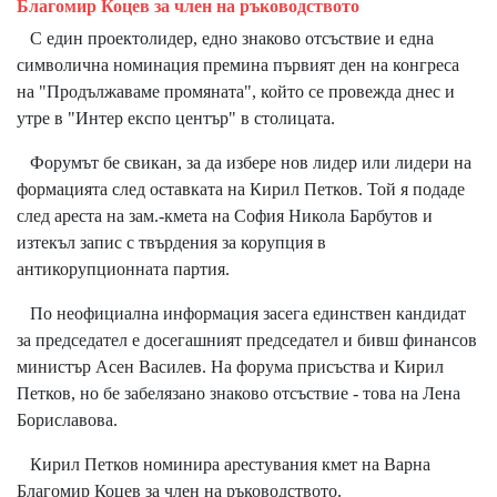
Благомир Коцев за член на ръководството
С един проектолидер, едно знаково отсъствие и една
символична номинация премина първият ден на конгреса
на "Продължаваме промяната", който се провежда днес и
утре в "Интер експо център" в столицата.
Форумът бе свикан, за да избере нов лидер или лидери на
формацията след оставката на Кирил Петков. Той я подаде
след ареста на зам.-кмета на София Никола Барбутов и
изтекъл запис с твърдения за корупция в
антикорупционната партия.
По неофициална информация засега единствен кандидат
за председател е досегашният председател и бивш финансов
министър Асен Василев. На форума присъства и Кирил
Петков, но бе забелязано знаково отсъствие - това на Лена
Бориславова.
Кирил Петков номинира арестувания кмет на Варна
Благомир Коцев за член на ръководството.