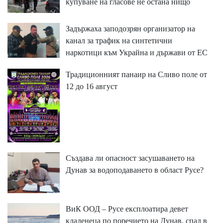
купуване на гласове не остана нищо
Задържаха заподозрян организатор на
канал за трафик на синтетични
наркотици към Украйна и държави от ЕС
Традиционният панаир на Сливо поле от
12 до 16 август
Създава ли опасност засушаването на
Дунав за водоподаването в област Русе?
ВиК ООД – Русе експлоатира девет
кладенеца по поречието на Дунав, спад в