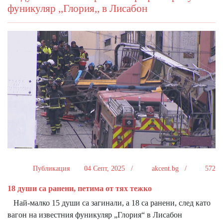
фуникуляр ,,Глория,, в Лисабон
Публикация
04 Септ, 2025 /
akcent.bg /
572
18 души са ранени, петима от тях тежко
Най-малко 15 души са загинали, а 18 са ранени, след като
вагон на известния фуникуляр „Глория“ в Лисабон