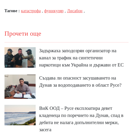
Тагове :
катастрофа
,
фуникуляр
,
Лисабон
,
Прочети още
Задържаха заподозрян организатор на
канал за трафик на синтетични
наркотици към Украйна и държави от ЕС
Създава ли опасност засушаването на
Дунав за водоподаването в област Русе?
ВиК ООД – Русе експлоатира девет
кладенеца по поречието на Дунав, спад в
дебита не налага допълнителни мерки,
засега