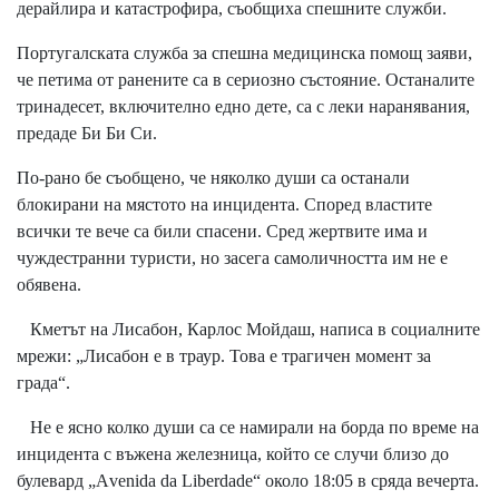
дерайлира и катастрофира, съобщиха спешните служби.
Португалската служба за спешна медицинска помощ заяви,
че петима от ранените са в сериозно състояние. Останалите
тринадесет, включително едно дете, са с леки наранявания,
предаде Би Би Си.
По-рано бе съобщено, че няколко души са останали
блокирани на мястото на инцидента. Според властите
всички те вече са били спасени. Сред жертвите има и
чуждестранни туристи, но засега самоличността им не е
обявена.
Кметът на Лисабон, Карлос Мойдаш, написа в социалните
мрежи: „Лисабон е в траур. Това е трагичен момент за
града“.
Не е ясно колко души са се намирали на борда по време на
инцидента с въжена железница, който се случи близо до
булевард „Аvenida da Liberdade“ около 18:05 в сряда вечерта.