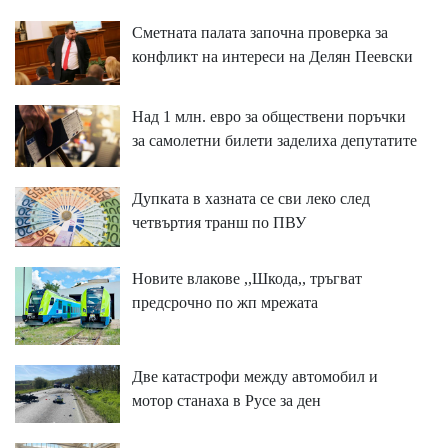
Сметната палата започна проверка за
конфликт на интереси на Делян Пеевски
Над 1 млн. евро за обществени поръчки
за самолетни билети заделиха депутатите
Дупката в хазната се сви леко след
четвъртия транш по ПВУ
Новите влакове ,,Шкода,, тръгват
предсрочно по жп мрежата
Две катастрофи между автомобил и
мотор станаха в Русе за ден