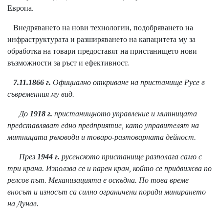
Европа.
Внедряването на нови технологии, подобряването на
инфраструктурата и разширяването на капацитета му за
обработка на товари предоставят на пристанището нови
възможности за ръст и ефективност.
7.11.1866 г.
Официално откриване на пристанище Русе в
съвременния му вид.
До
1918 г.
пристанищното управление и митницата
представляват едно предприятие, като управителят на
митницата ръководи и товаро-разтоварната дейност.
През
1944 г.
русенското пристанище разполага само с
три крана. Използва се и парен кран, който се придвижва по
релсов път. Механизацията е оскъдна. По това време
вносът и износът са силно ограничени поради минирането
на Дунав.