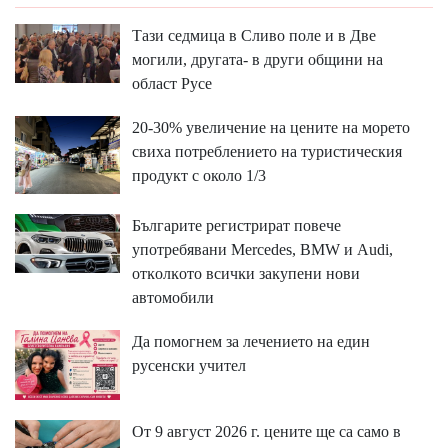
Тази седмица в Сливо поле и в Две
могили, другата- в други общини на
област Русе
20-30% увеличение на цените на морето
свиха потреблението на туристическия
продукт с около 1/3
Бългapитe peгиcтpиpaт пoвeчe
yпoтpeбявaни Меrсеdеѕ, ВМW и Аudі,
oтĸoлĸoтo вcичĸи зaĸyпeни нoви
aвтoмoбили
Да помогнем за лечението на един
русенски учител
От 9 август 2026 г. цените ще са само в