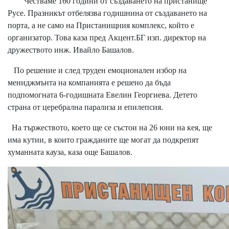
Честваме 160 години от създаването на пристанище
Русе. Празникът отбелязва годишнина от създаването на
порта, а не само на Пристанищния комплекс, който е
организатор. Това каза пред Акцент.БГ изп. директор на
дружеството инж. Ивайло Башалов.
По решение и след труден емоционален избор на
мениджмънта на компанията е решено да бъда
подпомогната 6-годишната Евелин Георгиева. Детето
страна от церебрална парализа и епилепсия.
На тържеството, което ще се състои на 26 юни на кея, ще
има кутии, в които гражданите ще могат да подкрепят
хуманната кауза, каза още Башалов.