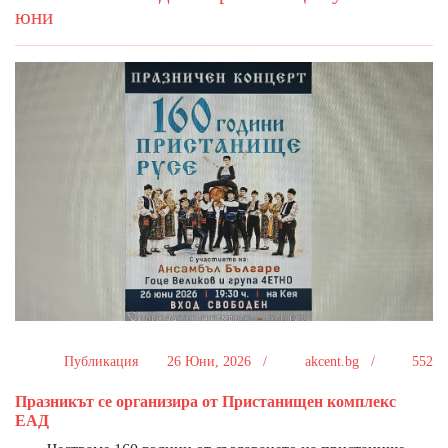
юни
Публикация
26 Юни, 2026 /
akcent.bg /
552
Празникът се организира от Пристанищен комплекс
ЕАД