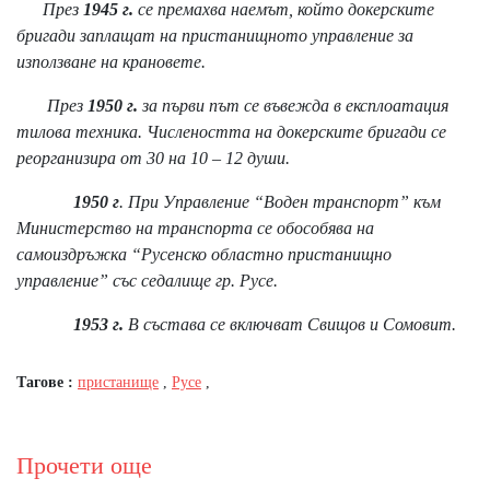
През
1945 г.
се премахва наемът, който докерските
бригади заплащат на пристанищното управление за
използване на крановете.
През
1950 г.
за първи път се въвежда в експлоатация
тилова техника. Числеността на докерските бригади се
реорганизира от 30 на 10 – 12 души.
1950 г
. При Управление “Воден транспорт” към
Министерство на транспорта се обособява на
самоиздръжка “Русенско областно пристанищно
управление” със седалище гр. Русе.
1953 г.
В състава се включват Свищов и Сомовит.
Тагове :
пристанище
,
Русе
,
Прочети още