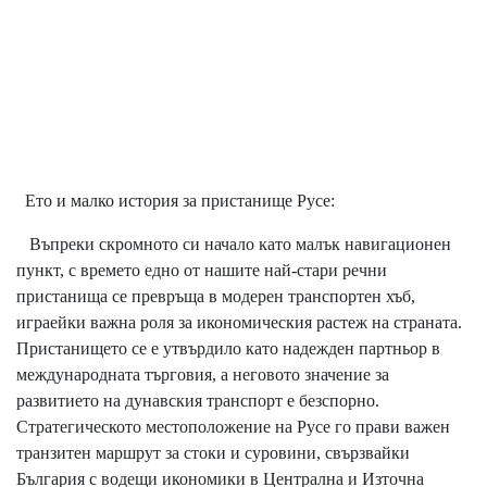
Ето и малко история за пристанище Русе:
Въпреки скромното си начало като малък навигационен
пункт, с времето едно от нашите най-стари речни
пристанища се превръща в модерен транспортен хъб,
играейки важна роля за икономическия растеж на страната.
Пристанището се е утвърдило като надежден партньор в
международната търговия, а неговото значение за
развитието на дунавския транспорт е безспорно.
Стратегическото местоположение на Русе го прави важен
транзитен маршрут за стоки и суровини, свързвайки
България с водещи икономики в Централна и Източна