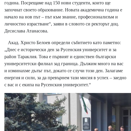
година. Посрещаме над 150 нови студенти, които ще
започнат своето образование. Новата академична година е
начало на нов път – път към знание, професионализъм и
личностно израстване“, заяви в словото си ректорът доц.
Десислава Атанасова.
Акад. Христо Белоев определи събитието като паметно:
„Днес е исторически ден за Русенския университет и за
район Тараклия. Това е първият и единствен български
университетски филиал зад граница. Дължим много на вас
и изминахме дълъг път, докато се случи този ден. Залагаме
енергия и сили, за да превърнем тази мисия в успех – заедно
с вас и с екипа на Русенския университет.“