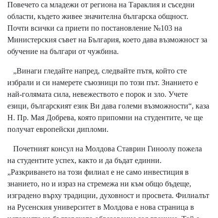
Повечето са младежи от региона на Тараклия и съседни
области, където живее значителна българска общност.
Почти всички са приети по постановление №103 на
Министерския съвет на България, което дава възможност за
обучение на българи от чужбина.
„Винаги гледайте напред, следвайте пътя, който сте
избрали и си намерете съюзници по този път. Знанието е
най-голямата сила, невежеството е порок и зло. Учете
езици, българският език Ви дава големи възможности“, каза
Н. Пр. Мая Добрева, която припомни на студентите, че ще
получат европейски дипломи.
Почетният консул на Молдова Ставрин Гиноолу пожела
на студентите успех, както и да бъдат единни.
„Разкриването на този филиал е не само инвестиция в
знанието, но и израз на стремежа ни към общо бъдеще,
изградено върху традиции, духовност и просвета. Филиалът
на Русенския университет в Молдова е нова страница в