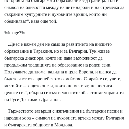
историята на българското образование зад граница. Той е
символ на близостта между нашите народи и на стремежа да
съхраним културните и духовните връзки, които ни
обединяват“, каза още той.
%image3%
„Днес е важен ден не само за развитието на висшето
образование в Тараклия, но и за България. Тук живее
българска диаспора, която ни дава възможност да
продължим традицията на образование на роден език.
Получавате диплома, валидна в цяла Европа, и шанса да
бъдете част от европейското семейство. Старайте се, учете,
мечтайте – защото онези, които не мечтаят, не постигат
целите си.“, обърна се към студентите областният управител
на Русе Драгомир Драганов.
Тържеството завърши с изпълнения на български песни и
народни хора – символ на духовната връзка между България
и българската общност в Молдова.