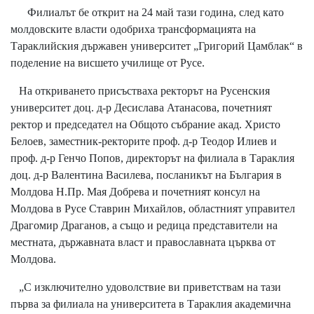
Филиалът бе открит на 24 май тази година, след като
молдовските власти одобриха трансформацията на
Тараклийския държавен университет „Григорий Цамблак“ в
поделение на висшето училище от Русе.
На откриването присъстваха ректорът на Русенския
университет доц. д-р Десислава Атанасова, почетният
ректор и председател на Общото събрание акад. Христо
Белоев, заместник-ректорите проф. д-р Теодор Илиев и
проф. д-р Генчо Попов, директорът на филиала в Тараклия
доц. д-р Валентина Василева, посланикът на България в
Молдова Н.Пр. Мая Добрева и почетният консул на
Молдова в Русе Ставрин Михайлов, областният управител
Драгомир Драганов, а също и редица представители на
местната, държавната власт и православната църква от
Молдова.
„С изключително удоволствие ви приветствам на тази
първа за филиала на университета в Тараклия академична