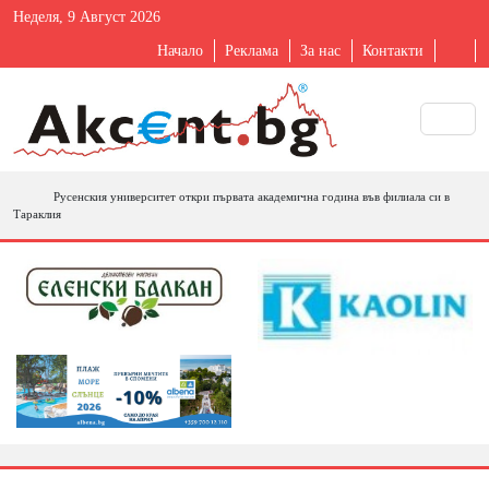
Неделя, 9 Август 2026
Начало
Реклама
За нас
Контакти
Русенския университет откри първата академична година във филиала си в
Тараклия