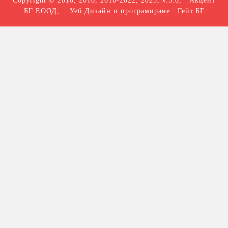
Copyright © 2010, 2016, 2018-2022, 2023, v.3.0,
Акцент
БГ ЕООД
, Уеб Дизайн и програмиране :
Гейт.БГ