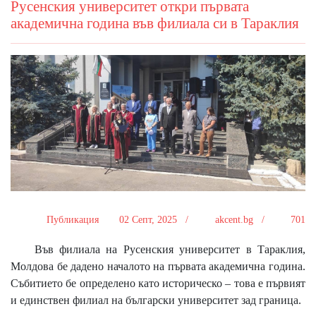
Русенския университет откри първата
академична година във филиала си в Тараклия
Публикация
02 Септ, 2025 /
akcent.bg /
701
Във филиала на Русенския университет в Тараклия,
Молдова бе дадено началото на първата академична година.
Събитието бе определено като историческо – това е първият
и единствен филиал на български университет зад граница.