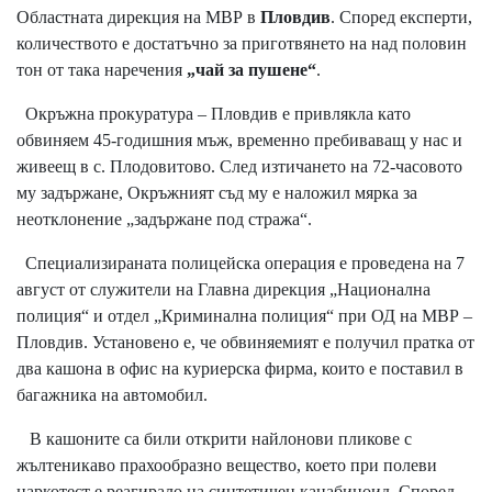
Областната дирекция на МВР в
Пловдив
. Според експерти,
количеството е достатъчно за приготвянето на над половин
тон от така наречения
„чай за пушене“
.
Окръжна прокуратура – Пловдив е привлякла като
обвиняем 45-годишния мъж, временно пребиваващ у нас и
живеещ в с. Плодовитово. След изтичането на 72-часовото
му задържане, Окръжният съд му е наложил мярка за
неотклонение „задържане под стража“.
Специализираната полицейска операция е проведена на 7
август от служители на Главна дирекция „Национална
полиция“ и отдел „Криминална полиция“ при ОД на МВР –
Пловдив. Установено е, че обвиняемият е получил пратка от
два кашона в офис на куриерска фирма, които е поставил в
багажника на автомобил.
В кашоните са били открити найлонови пликове с
жълтеникаво прахообразно вещество, което при полеви
наркотест е реагирало на синтетичен канабиноид. Според