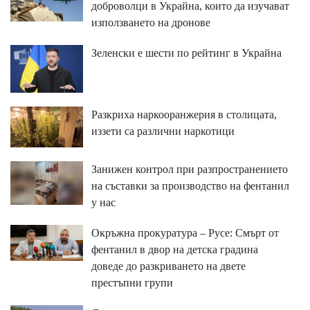
доброволци в Украйна, които да изучават
използването на дронове
Зеленски е шести по рейтинг в Украйна
Разкриха наркооранжерия в столицата,
иззети са различни наркотици
Занижен контрол при разпространението
на съставки за производство на фентанил
у нас
Окръжна прокуратура – Русе: Смърт от
фентанил в двор на детска градина
доведе до разкриването на двете
престъпни групи