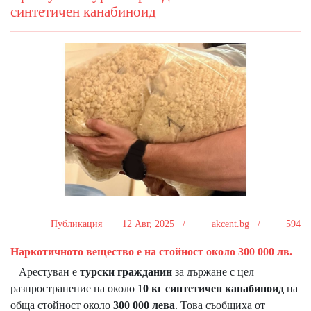
синтетичен канабиноид
Публикация
12 Авг, 2025 /
akcent.bg /
594
Наркотичното вещество е на стойност около 300 000 лв.
Арестуван е
турски гражданин
за държане с цел
разпространение на около 1
0 кг синтетичен канабиноид
на
обща стойност около
300 000 лева
. Това съобщиха от