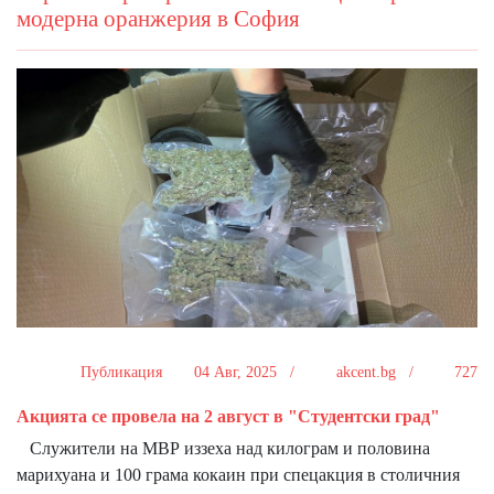
модерна оранжерия в София
Публикация
04 Авг, 2025 /
akcent.bg /
727
Акцията се провела на 2 август в "Студентски град"
Служители на МВР иззеха над килограм и половина
марихуана и 100 грама кокаин при спецакция в столичния