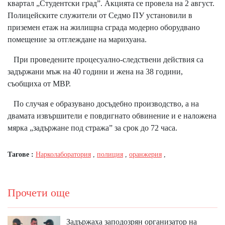
квартал „Студентски град”. Акцията се провела на 2 август.
Полицейските служители от Седмо ПУ установили в
приземен етаж на жилищна сграда модерно оборудвано
помещение за отглеждане на марихуана.
При проведените процесуално-следствени действия са
задържани мъж на 40 години и жена на 38 години,
съобщиха от МВР.
По случая е образувано досъдебно производство, а на
двамата извършители е повдигнато обвинение и е наложена
мярка „задържане под стража” за срок до 72 часа.
Тагове :
Нарколаборатория
,
полиция
,
оранжерия
,
Прочети още
Задържаха заподозрян организатор на