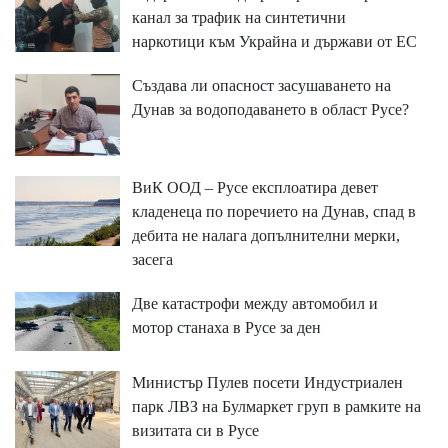
канал за трафик на синтетични
наркотици към Украйна и държави от ЕС
Създава ли опасност засушаването на
Дунав за водоподаването в област Русе?
ВиК ООД – Русе експлоатира девет
кладенеца по поречието на Дунав, спад в
дебита не налага допълнителни мерки,
засега
Две катастрофи между автомобил и
мотор станаха в Русе за ден
Министър Пулев посети Индустриален
парк ЛВЗ на Булмаркет груп в рамките на
визитата си в Русе