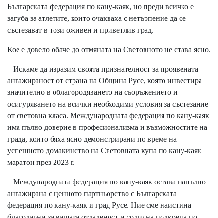
Българската федерация по кану-каяк, но преди всичко е
загуба за атлетите, които очакваха с нетърпение да се
състезават в този оживен и приветлив град.
Кое е довело обаче до отмяната на Световното не става ясно.
Искаме да изразим своята признателност за проявената
ангажираност от страна на Община Русе, която инвестира
значително в облагородяването на съоръжението и
осигуряването на всички необходими условия за състезание
от световна класа. Международната федерация по кану-каяк
има пълно доверие в професионализма и възможностите на
града, които бяха ясно демонстрирани по време на
успешното домакинство на Световната купа по кану-каяк
маратон през 2023 г.
Международната федерация по кану-каяк остава напълно
ангажирана с ценното партньорство с Българската
федерация по кану-каяк и град Русе. Ние сме наистина
благодарни за вашата отдаденост и солидна подкрепа по