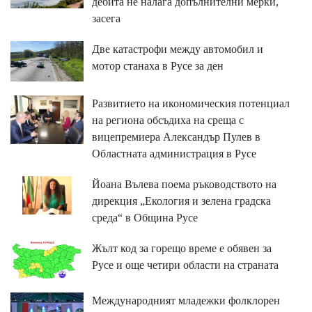
дебита не налага допълнителни мерки,
засега
Две катастрофи между автомобил и
мотор станаха в Русе за ден
Развитието на икономическия потенциал
на региона обсъдиха на среща с
вицепремиера Александър Пулев в
Областната администрация в Русе
Йоана Вълева поема ръководството на
дирекция „Екология и зелена градска
среда“ в Община Русе
Жълт код за горещо време е обявен за
Русе и още четири области на страната
Международният младежки фолклорен