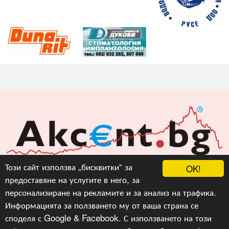
Акцент БГ ЕООД
Този сайт използва „бисквитки“ за
OK!
предоставяне на услугите в него, за
info@akcent.bg
персонализиране на рекламите и за анализ на трафика.
Facebook
Информацията за ползването му от ваша страна се
споделя с Google & Facebook. С използването на този
Copyright © 2010, 2016, 2018-2022, 2023, v.3.0,
Акцент