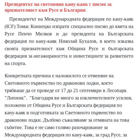
Президентът на световния кану-каяк с писмо за
признателност към Русе и България
Президентът на Международната федерация по кану-каяк
(ICF) Томас Кониецко изпрати специално писмо до кмета на
Русе Пенчо Милков и до президента на Българската
федерация по кану-каяк Николай Бухалов, в което изказва
своята признателност към Община Русе и българската
федерация за ангажираността и инвестициите за развитието
на спорта.
Конкретната причина е наложилото се отменяне на
Световното първенство по драконови лодки, което
трябваше да се проведе от 17 до 21 септември в Лесопарк
"Липник". "Благодаря ви много за изключителните усилия,
положени от Община Русе и Българската федерация по
кану-каяк в подготовката за Световното първенство по
драконови лодки. Дълбоко съжаляваме за отмяната на това
събитие. Това е не само голямо разочарование за
Международната федерация по кану-каяк, за град Русе, за