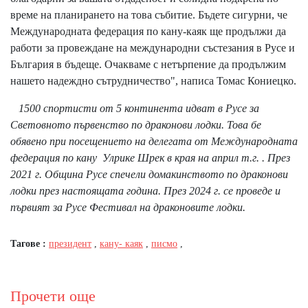
време на планирането на това събитие. Бъдете сигурни, че
Международната федерация по кану-каяк ще продължи да
работи за провеждане на международни състезания в Русе и
България в бъдеще. Очакваме с нетърпение да продължим
нашето надеждно сътрудничество", написа Томас Кониецко.
1500 спортисти от 5 континента идват в Русе за
Световното първенство по драконови лодки. Това бе
обявено при посещението на делегата от Международната
федерация по кану Улрике Шрек в края на април т.г. . През
2021 г. Община Русе спечели домакинството по драконови
лодки през настоящата година. През 2024 г. се проведе и
първият за Русе Фестивал на драконовите лодки.
Тагове :
президент
,
кану- каяк
,
писмо
,
Прочети още