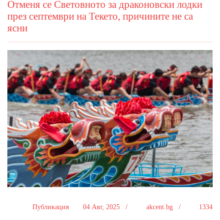
Отменя се Световното за драконовски лодки
през септември на Текето, причините не са
ясни
Публикация
04 Авг, 2025 /
akcent.bg /
1334