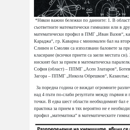
*Някои важни бележки по данните: 1. В облас
съответните математически гимназии или в дру
математически профил в ПМГ „Иван Вазов“, кат
Караджа“, гр. Каварна с минимален бал на второ
Сливен и Смолян са използвани баловете за при
класиране (всички приети са заели местата си).
ниският бал за прием в математическа паралел
София (област) – ППМГ „Асен Златаров“, Ботев
Загора – ППМГ „Никола Обрешков“, Казанлък;
За поредна година се виждат огромните различ
над 4 пъти по-слаби резултати между първия и 
точки. В едва шест области необходимият бал е н
практика за прием в тях вероятно не е необход
профил „математика“ в математическите гимна