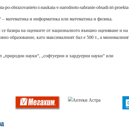
a-po-obrazovanieto-i-naukata-v-narodnoto-sabranie-obsadi-tri-proekta
“ – математика и информатика или математика и физика.
с се базира на оценките от националното външно оценяване и на
вно образование, като максималният бал е 500 т., а минималният
л „природни науки“, „софтуерни и хардуерни науки“ или