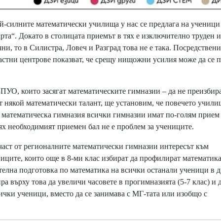
-силните математически училища у нас се предлага на ученици
рта“. Докато в столицата приемът в тях е изключително труден 
ни, то в Силистра, Ловеч и Разград това не е така. Посредствени
астни центрове показват, че срещу нищожни усилия може да се 
УО, които засягат математическите гимназии – да не преизбир
нат някой математически талант, ще установим, че повечето учили
 математическа гимназия всички гимназии имат по-голям прием
 тях необходимият приемен бал не е проблем за учениците.
аст от регионалните математически гимназии интересът към
ниците, които още в 8-ми клас избират да профилират математика
ателна подготовка по математика на всички останали ученици в 
 върху това да увеличи часовете в прогимназията (5-7 клас) и 
ички ученици, вместо да се занимава с МГ-тата или изобщо с