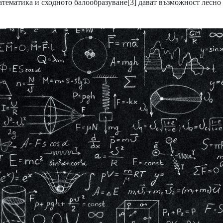
атематика и сходното балообразуване
[3]
дават възможност лесно 