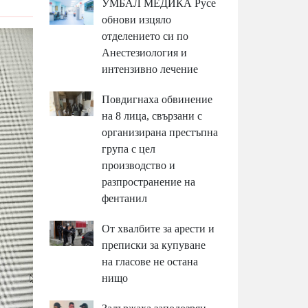
УМБАЛ МЕДИКА Русе
обнови изцяло
отделението си по
Анестезиология и
интензивно лечение
Повдигнаха обвинение
на 8 лица, свързани с
организирана престъпна
група с цел
производство и
разпространение на
фентанил
От хвалбите за арести и
преписки за купуване
на гласове не остана
нищо