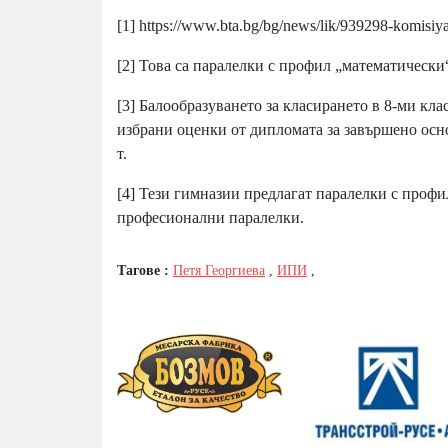
[1]
https://www.bta.bg/bg/news/lik/939298-komisiyat
[2]
Това са паралелки с профил „математически
[3]
Балообразуването за класирането в 8-ми кла
избрани оценки от дипломата за завършено осно
т.
[4]
Тези гимназии предлагат паралелки с профи
професионални паралелки.
Тагове :
Петя Георгиева
,
ИПИ
,