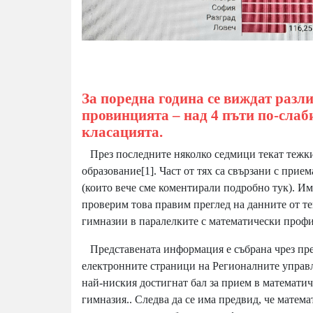
За поредна година се виждат разл
провинцията – над 4 пъти по-слаб
класацията.
През последните няколко седмици текат тежки
образование
[1]
. Част от тях са свързани с при
(които вече сме коментирали подробно
тук
). И
проверим това правим преглед на данните от т
гимназии в паралелките с математически профи
Представената информация е събрана чрез пре
електронните страници на Регионалните управле
най-ниския достигнат бал за прием в математич
гимназия.. Следва да се има предвид, че матем