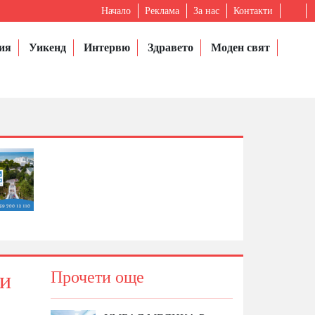
Начало
Реклама
За нас
Контакти
ия
Уикенд
Интервю
Здравето
Моден свят
 и
Прочети още