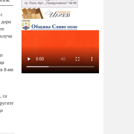
 с
и дори
те
получи
ат
ща
 в 8-ми
, са
другите
да