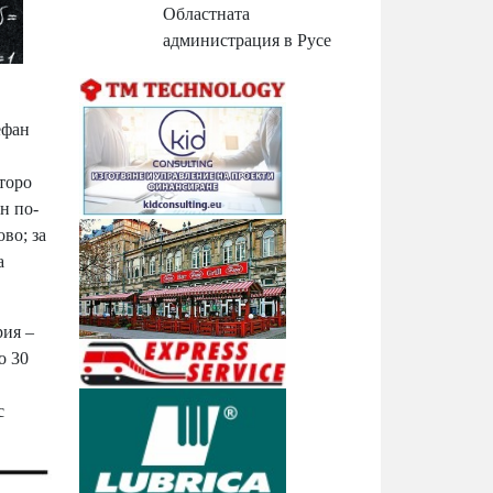
Областната
администрация в Русе
ефан
торо
н по-
во; за
а
рия –
о 30
с