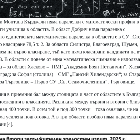
ти Монтана Кърджали няма паралелки с математически профил в
ги училища в областта. В област Добрич няма паралелка с
о единствената математическа паралелка в областта е в СУ „Ст
 класиране 78,5 т. 2. За области Силистра, Благоевград, Шумен,
ем на първо класиране, тъй като няма класирани кандидати на в
 3. В области с повече от една математическа гимназия е използва
ка – за област Хасково – ПМГ „Академик Боян Петканчин“, Хаско
град; за София (столица) – СМГ „Паисий Хилендарски“; за Стар
 за Търговище – Първо СУ „Св. Седмочисленици“, Търговище.
ия в приемния бал между столицата и част от областите в Бълга
последния в класацията. Разликата между първия и втория е близ
ад 400 точки. В осем той е под 300 точки – това означава, че на
има усилена подготовка. А в три области изобщо няма паралелки 
зии
[4]
.