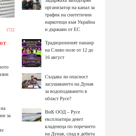
Задържаха заподозрян
организатор на канал за
трафик на синтетични
наркотици към Украйна
и държави от ЕС
1722
от
Традиционният панаир
на Сливо поле от 12 до
16 август
ното
азии
Създава ли опасност
засушаването на Дунав
за водоподаването в
област Русе?
 на
ВиК ООД – Русе
ни за
експлоатира девет
кладенеца по поречието
те
на Дунав, спад в дебита