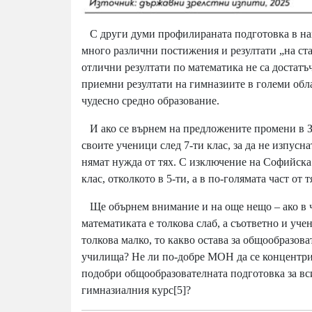
С други думи профилираната подготовка в най
много различни постижения и резултати „на ста
отлични резултати по математика не са достатъч
приемни резултати на гимназиите в големи обл
чудесно средно образование.
И ако се върнем на предложените промени в ЗП
своите ученици след 7-ти клас, за да не изпус
нямат нужда от тях. С изключение на Софийска
клас, отколкото в 5-ти, а в по-голямата част от
Ще обърнем внимание и на още нещо – ако в ч
математиката е толкова слаб, а съответно и уче
толкова малко, то какво остава за общообразов
училища? Не ли по-добре МОН да се концентрира
подобри общообразователната подготовка за вс
гимназиалния курс
[5]
?