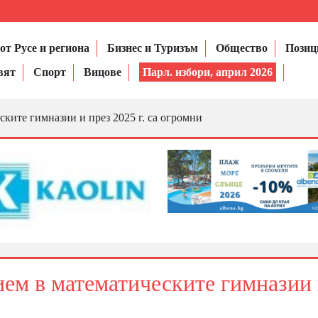
от Русе и региона
Бизнес и Туризъм
Общество
Позиц
вят
Спорт
Вицове
Парл. избори, април 2026
ските гимназии и през 2025 г. са огромни
рием в математическите гимназии