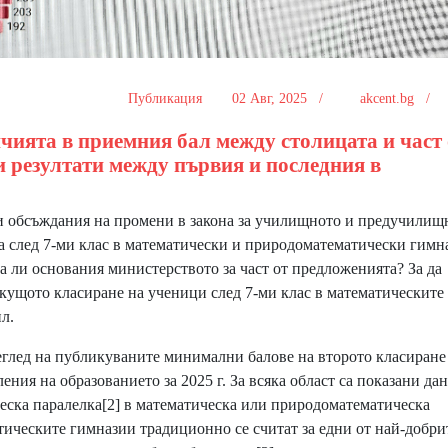
Публикация
02 Авг, 2025 /
akcent.bg /
ичията в приемния бал между столицата и част 
и резултати между първия и последния в
 обсъждания на промени в закона за училищното и предучилищ
ема след 7-ми клас в математически и природоматематически гимн
ма ли основания министерството за част от предложенията? За да
екущото класиране на ученици след 7-ми клас в математическите
л.
глед на публикуваните минимални балове на второто класиране
ния на образованието за 2025 г. За всяка област са показани дан
еска паралелка
[2]
в математическа или природоматематическа
атическите гимназии традиционно се считат за едни от най-добри