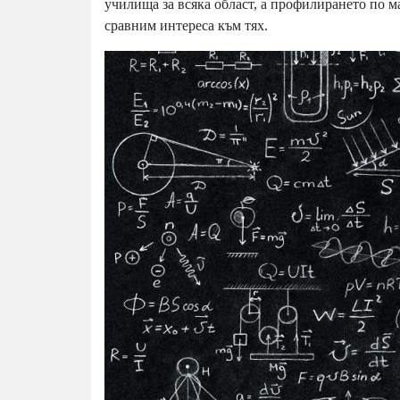
училища за всяка област, а профилирането по м
сравним интереса към тях.