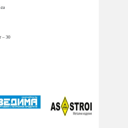
-za
 – 30