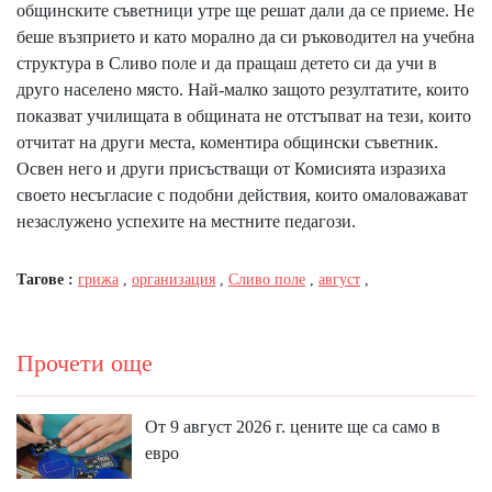
общинските съветници утре ще решат дали да се приеме. Не
беше възприето и като морално да си ръководител на учебна
структура в Сливо поле и да пращаш детето си да учи в
друго населено място. Най-малко защото резултатите, които
показват училищата в общината не отстъпват на тези, които
отчитат на други места, коментира общински съветник.
Освен него и други присъстващи от Комисията изразиха
своето несъгласие с подобни действия, които омаловажават
незаслужено успехите на местните педагози.
Тагове :
грижа
,
организация
,
Сливо поле
,
август
,
Прочети още
От 9 август 2026 г. цените ще са само в
евро