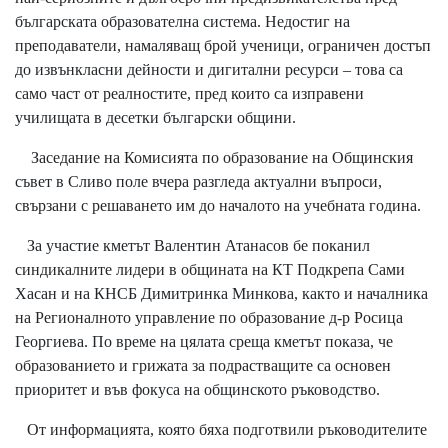
българската образователна система. Недостиг на
преподаватели, намаляващ брой ученици, ограничен достъп
до извънкласни дейности и дигитални ресурси – това са
само част от реалностите, пред които са изправени
училищата в десетки български общини.
Заседание на Комисията по образование на Общинския
съвет в Сливо поле вчера разгледа актуални въпроси,
свързани с решаването им до началото на учебната година.
За участие кметът Валентин Атанасов бе поканил
синдикалните лидери в общината на КТ Подкрепа Сами
Хасан и на КНСБ Димитринка Минкова, както и началника
на Регионалното управление по образование д-р Росица
Георгиева. По време на цялата среща кметът показа, че
образованието и грижата за подрастващите са основен
приоритет и във фокуса на общинското ръководство.
От информацията, която бяха подготвили ръководителите