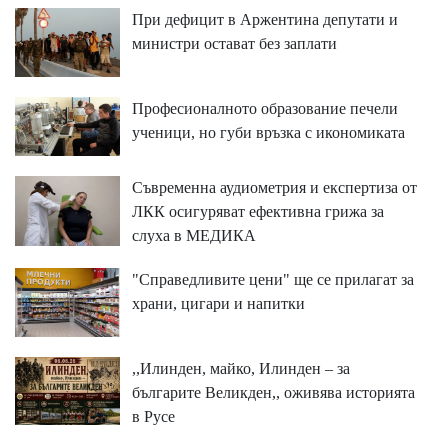
При дефицит в Аржентина депутати и
министри остават без заплати
Професионалното образование печели
ученици, но губи връзка с икономиката
Съвременна аудиометрия и експертиза от
ЛКК осигуряват ефективна грижа за
слуха в МЕДИКА
"Справедливите цени" ще се прилагат за
храни, цигари и напитки
,,Илинден, майко, Илинден – за
българите Великден,, оживява историята
в Русе