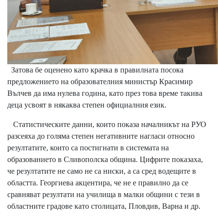
Затова бе оценено като крачка в правилната посока
предложението на образователния министър Красимир
Вълчев да има нулева година, като през това време такива
деца усвоят в някаква степен официалния език.
Статистическите данни, които показа началникът на РУО
разсеяха до голяма степен негативните нагласи относно
резултатите, които са постигнати в системата на
образованието в Сливополска община. Цифрите показаха,
че резултатите не само не са ниски, а са сред водещите в
областта. Георгиева акцентира, че не е правилно да се
сравняват резултати на училища в малки общини с тези в
областните градове като столицата, Пловдив, Варна и др.