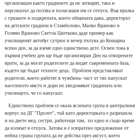
организация както градините да не затварят, така и
персоналът да ползва и полагащия им се отпуск. Във връзка
с грижите и подкрепата, които общината дава, директорът
на детските градини в Стамболово, Малко Враново и
Голямо Враново Светла Цветкова даде пример как
училищният автобус сутрин и вечер пътува до Кошарна
всеки ден, за да вземе едно единствено дете. Освен това в
първия учебен ден ще бъде организиран Ден на отворените
врати, за да могат родителите да видят съвременната база,
където ще бъдат техните деца. Проблем представляват
родители, които работят в чужбина- част от тях напускат
населеното място и дори не уведомяват градината или
училището, че го напускат.
Единствено проблем се оказа яслената група в централния
корпус на ДГ "Пролет", тъй като директорката е разрешила
и на двете мед. сестри, работещи там, по едно и също време
да излязат в отпуск. Затова и е изпратено предложение от
нейна страна групата да не действа през август, което