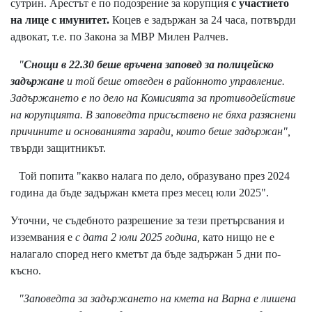
сутрин. Арестът е по подозрение за корупция
с участието
на лице с имунитет.
Коцев е задържан за 24 часа, потвърди
адвокат, т.е. по Закона за МВР Милен Ралчев.
"
Снощи в 22.30 беше връчена заповед за полицейско
задържане
и той беше отведен в районното управление.
Задържането е по дело на Комисията за противодействие
на корупцията. В заповедта присъствено не бяха разяснени
причините и основанията заради, които беше задържан",
твърди защитникът.
Той попита "какво налага по дело, образувано през 2024
година да бъде задържан кмета през месец юли 2025".
Уточни, че съдебното разрешение за тези претърсвания и
изземвания е
с дата 2 юли 2025 година,
като нищо не е
налагало според него кметът да бъде задържан 5 дни по-
късно.
"Заповедта за задържането на кмета на Варна е лишена