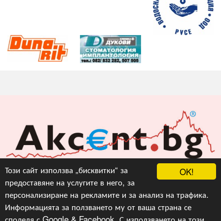
Акцент БГ ЕООД
Този сайт използва „бисквитки“ за
OK!
предоставяне на услугите в него, за
info@akcent.bg
персонализиране на рекламите и за анализ на трафика.
Facebook
Информацията за ползването му от ваша страна се
споделя с Google & Facebook. С използването на този