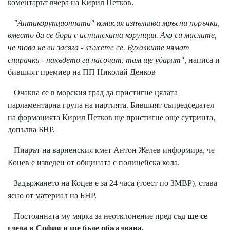
коментарът вчера на Кирил Петков.
"Антикорупционната" комисия изпълнява мръсни поръчки,
вместо да се бори с истинската корупция. Ако си мислите,
че това не ви засяга - лъжете се. Бухалките нямат
спирачки - накъдето ги насочат, там ще ударят",
написа и
бившият премиер на ПП Николай Денков
Очаква се в морския град да пристигне цялата
парламентарна група на партията. Бившият съпредседател
на формацията Кирил Петков ще пристигне още сутринта,
допълва БНР.
Пиарът на варненския кмет Антон Желев информира, че
Коцев е изведен от общината с полицейска кола.
Задържането на Коцев е за 24 часа (тоест по ЗМВР), става
ясно от материал на БНР.
Постоянната му мярка за неотклонение пред съд
ще се
гледа в София и ще бъде обжалвана.