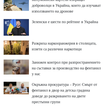
доброволци в Украйна, които да изучават
използването на дронове
Зеленски е шести по рейтинг в Украйна
Разкриха наркооранжерия в столицата,
иззети са различни наркотици
Занижен контрол при разпространението
на съставки за производство на фентанил
у нас
Окръжна прокуратура – Русе: Смърт от
фентанил в двор на детска градина
доведе до разкриването на двете
престъпни групи