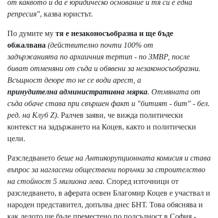
от каквото и да е юридическо основание и тя си е една
репресия"
, казва юристът.
По думите му
тя е незаконосъобразна и ще бъде
обжалвана
(действително почти 100% от
задържанията по архаичния тертип - по ЗМВР, после
биват отменяни от съда и обявени за незаконосъобразни.
Всъщност деюре то не се води арест, а
принудителна административна мярка
. Отмяната от
съда обаче става при свършен факт и "битият - бит" - бел.
ред. на Клуб Z)
. Ралчев заяви, че вижда политически
контекст на задържането на Коцев, както и политически
цели.
Разследването
беше на Антикорупционната комисия и става
въпрос за нагласени обществени поръчки за строителство
на стойност 5 милиона лева.
Според източници от
разследването, в аферата освен Благомир Коцев е участвал и
народен представител, допълва днес БНТ. Това обяснява и
как делото ще бъде преместено по подсъдност в София -