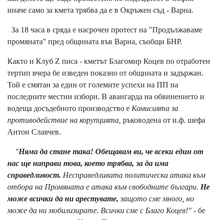
иначе само за кмета трябва да е в Окръжен съд - Варна.
За 18 часа в сряда е насрочен протест на "Продължаваме
промяната" пред общината във Варна, съобщи БНР.
Както и Клуб Z писа - кметът Благомир Коцев по отработен
тертип вчера бе изведен показно от общината и задържан.
Той е смятан за един от големите успехи на ПП на
последните местни избори. В авангарда на обвинението и
водеща досъдебното производство е
Комисията за
противодействие на корупцията,
ръководена от и.ф. шефа
Антон Славчев.
"
Няма да стане така! Обещавам ви, че всеки един от
нас ще направи това, което трябва, за да има
справедливост.
Несправедливата политическа атака към
отбора на Промяната е атака към свободните българи.
Не
може всички да ни арестувате,
защото сме много, но
може да ни мобилизирате.​​ Всички сме с Благо Коцев!"
- бе