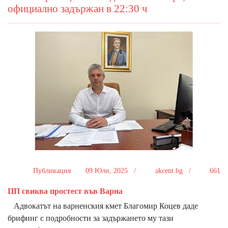
официално задържан в 22:30 ч
Публикация
09 Юли, 2025 /
akcent.bg /
661
ПП свиква простест във Варна
Адвокатът на варненския кмет Благомир Коцев даде
брифинг с подробности за задържането му тази